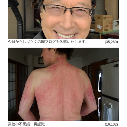
今日からしばらくの間ブログを休載いたします。
(35,260)
投
稿
s
ナ
ビ
ゲ
ー
シ
業捨の不思議 再認識
ョ
(16,102)