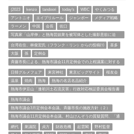
イ
ブ
(2023
kenzo
tandoori
today's
WBC
やくみつる
アントニオ
エイプリルール
ジャンボー
メディア戦略
ラーメン
中国
会長
佐口
写真家「山岸伸」と熱海芸妓衆を被写体とした撮影意欲に迫
る。（１）
台湾在住、林俊宏氏（フランク・リン）からの投稿⑴
喜多
大阪
孫
定例会
斉藤市長による、熱海市議会11月定例会での上程議案に対する
説明①
日韓グルメフェア
来宮神社
東京ビッグサイト
桜友会
温泉
焼肉
熱海
熱海の名店名品紹介
熱海市伊豆山「逢初川土石流災害」行政対応検証委員会報告書
と熱海市の問題意識とは。
熱海市議会
熱海市議会3月定例会本会議。斉藤市長の施政方針（２）
熱海市議会11月定例会本会議。村山けんぞうの質疑質問、「通
告書」掲載。（１）
網代
衆議院
貞方
財政危機
起雲閣
野村監督