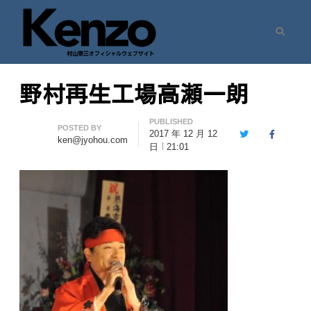
Search
村山憲三ウェブサイト
七転八起 – 村山憲三 Official Site
野村再生工場高瀬一朗
PUBLISHED
Author
POSTED BY
2017 年 12 月 12
Twitter
Facebook
ken@jyohou.com
日
21:01