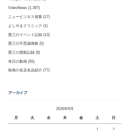
VideoNews
(1,397)
ニュービジネス発案
(17)
よしやまクリニック
(1)
憲三のイベント記録
(13)
憲三の不思議体験
(5)
憲三の渡航記録
(8)
本日の動画
(55)
熱海の名店名品紹介
(77)
アーカイブ
2026年8月
月
火
水
木
金
土
日
1
2