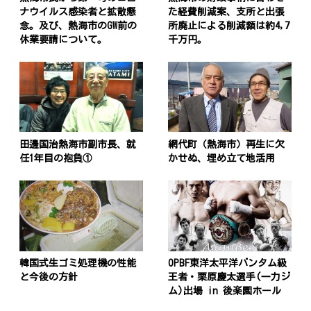
ナウイルス感染者と拡散懸
た経費削減案、支所と出張
念。及び、熱海市のGW前の
所廃止による削減額は約4,7
休業要請について。
千万円。
田邊国治熱海市副市長、就
網代町（熱海市）再生に欠
任1年目の抱負①
かせぬ、埋め立て地活用
韓国式生ゴミ処理機の性能
OPBF東洋太平洋バンタム級
と今後の方針
王者・栗原慶太選手(一力ジ
ム)出場 in 後楽園ホール