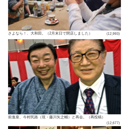
さよなら！、大和田。（2月末日で閉店しました）
(12,993)
前進座、今村民路（現・藤川矢之輔）と再会。（再投稿）
(12,677)