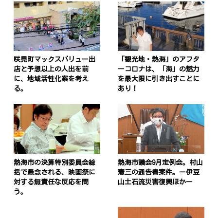
咲見町マックスバリュー出
「観光地・熱海」のアフタ
店と予想以上の人出を前
ーコロナは、「海」の魅力
に、地域活性化案を考え
を最大限に引き出すことに
る。
あり！
熱海市の決算特別委員会総
熱海市議会9月定例会。村山
括で懸念される、映画祭に
憲三の通告書案件。ー伊豆
対する無責任な反応を問
山土石流災害復興ほかー
う。