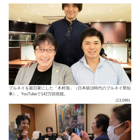
ン
ブルネイを親日家にした「木村強」（日本統治時代のブルネイ県知
事）。YouTubeで142万回視聴。
(13,096)