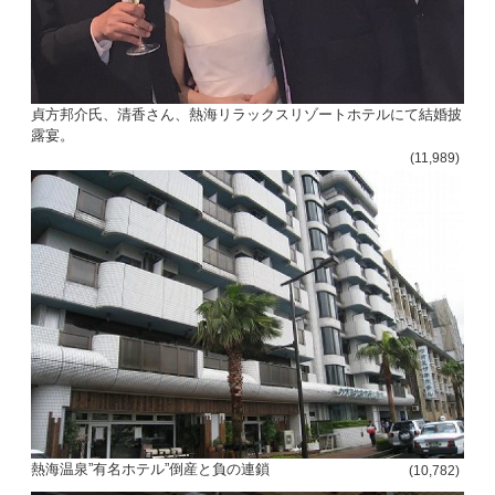
貞方邦介氏、清香さん、熱海リラックスリゾートホテルにて結婚披
露宴。
(11,989)
熱海温泉”有名ホテル”倒産と負の連鎖
(10,782)