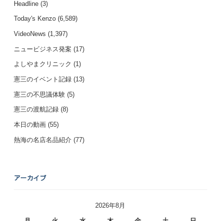
Headline
(3)
Today's Kenzo
(6,589)
VideoNews
(1,397)
ニュービジネス発案
(17)
よしやまクリニック
(1)
憲三のイベント記録
(13)
憲三の不思議体験
(5)
憲三の渡航記録
(8)
本日の動画
(55)
熱海の名店名品紹介
(77)
アーカイブ
2026年8月
月
火
水
木
金
土
日