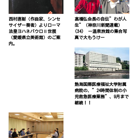
西村直樹（作曲家、シンセ
髙橋弘会長の自伝”わが人
サイザー奏者）よりローマ
生”（神奈川新聞連載）
法皇ヨハネパウロⅡ世展
(34) ー温泉旅館の集合写
（愛媛県立美術館）のご案
真で大もうけー
内。
熱海国際医療福祉大学附属
病院の、”24時間体制の小
児救急医療業務”、9月まで
継続！！