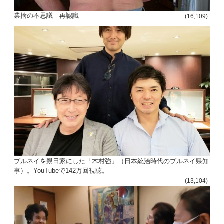
ョ
業捨の不思議 再認識
(16,109)
ン
ブルネイを親日家にした「木村強」（日本統治時代のブルネイ県知
事）。YouTubeで142万回視聴。
(13,104)