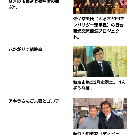
９月の市長選と候補者の顔
ぶれ
佐保常夫氏（ふるさとPRア
ンバサダー理事長）の日台
観光交流促進プロジェク
ト。
花かがりで親睦会
熱海市議会3月定例会。けん
ぞう登壇。
アキラさんご夫妻とゴルフ
熱海の陶芸家「ディビッ