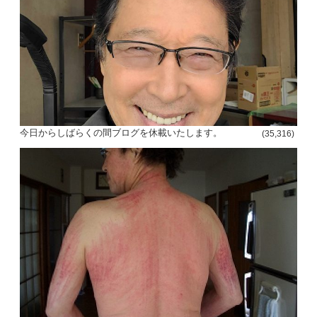
今日からしばらくの間ブログを休載いたします。
(35,316)
投
稿
s
ナ
ビ
ゲ
ー
シ