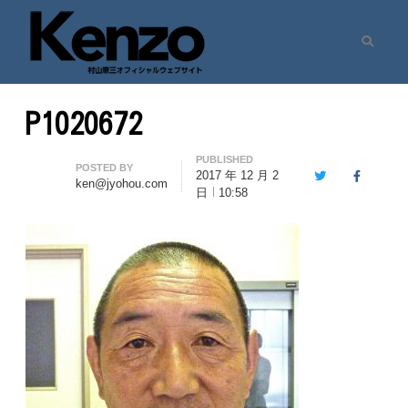
Search
村山憲三ウェブサイト
七転八起 – 村山憲三 Official Site
P1020672
PUBLISHED
Author
POSTED BY
2017 年 12 月 2
Twitter
Facebook
ken@jyohou.com
日
10:58