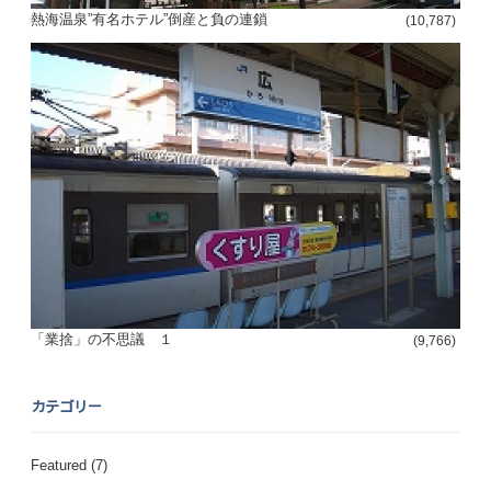
熱海温泉”有名ホテル”倒産と負の連鎖
(10,787)
「業捨」の不思議 １
(9,766)
カテゴリー
Featured
(7)