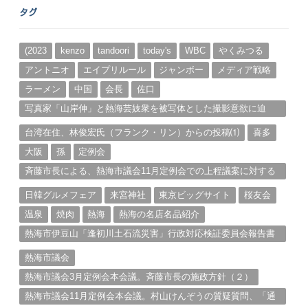
ー
タグ
カ
イ
ブ
(2023
kenzo
tandoori
today's
WBC
やくみつる
アントニオ
エイプリルール
ジャンボー
メディア戦略
ラーメン
中国
会長
佐口
写真家「山岸伸」と熱海芸妓衆を被写体とした撮影意欲に迫
る。（１）
台湾在住、林俊宏氏（フランク・リン）からの投稿⑴
喜多
大阪
孫
定例会
斉藤市長による、熱海市議会11月定例会での上程議案に対する
説明①
日韓グルメフェア
来宮神社
東京ビッグサイト
桜友会
温泉
焼肉
熱海
熱海の名店名品紹介
熱海市伊豆山「逢初川土石流災害」行政対応検証委員会報告書
と熱海市の問題意識とは。
熱海市議会
熱海市議会3月定例会本会議。斉藤市長の施政方針（２）
熱海市議会11月定例会本会議。村山けんぞうの質疑質問、「通