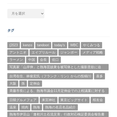
月
別
ア
ー
タグ
カ
イ
ブ
(2023
kenzo
tandoori
today's
WBC
やくみつる
アントニオ
エイプリルール
ジャンボー
メディア戦略
ラーメン
中国
会長
佐口
写真家「山岸伸」と熱海芸妓衆を被写体とした撮影意欲に迫
る。（１）
台湾在住、林俊宏氏（フランク・リン）からの投稿⑴
喜多
大阪
孫
定例会
斉藤市長による、熱海市議会11月定例会での上程議案に対する
説明①
日韓グルメフェア
来宮神社
東京ビッグサイト
桜友会
温泉
焼肉
熱海
熱海の名店名品紹介
熱海市伊豆山「逢初川土石流災害」行政対応検証委員会報告書