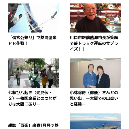
「信玄公祭り」で熱海温泉
川口市雄前熱海市長が笑顔
ＰＲ作戦！
で軽トラック運転のサプラ
イズ！！
七転び八起き（発見伝・
小林稔侍（俳優）さんとの
２）ー韓国企業とのつなが
思い出。ー大阪での出会い
りは大阪にありー
と経緯ー
雑誌「百楽」来春1月号で熱