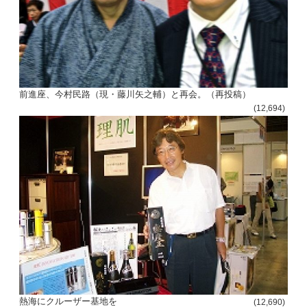
前進座、今村民路（現・藤川矢之輔）と再会。（再投稿）
(12,694)
熱海にクルーザー基地を
(12,690)