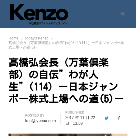
Search
村山憲三ウェブサイト
七転八起 – 村山憲三 Official Site
Home
Today's Kenzo
髙橋弘会長（万葉倶楽部）の自伝”わが人生”(114）ー日本ジャンボー株
式上場への道(5)ー
髙橋弘会長（万葉倶楽
部）の自伝”わが人
生”(114）ー日本ジャン
ボー株式上場への道(5)ー
PUBLISHED
Author
POSTED BY
2017 年 11 月 22
Twitter
Facebook
ken@jyohou.com
日
13:59