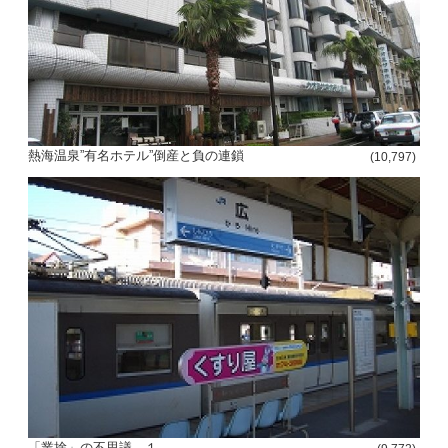
熱海温泉”有名ホテル”倒産と負の連鎖
(10,797)
「業捨」の不思議 １