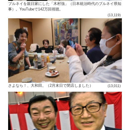
ブルネイを親日家にした「木村強」（日本統治時代のブルネイ県知
事）。YouTubeで142万回視聴。
(13,119)
さよなら！、大和田。（2月末日で閉店しました）
(13,011)