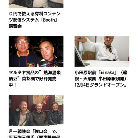
０円で使える有料コンテン
ツ配信システム「Booth」
講習会
投
稿
s
マルタヤ食品の”熱海温泉
小田原駅前「minaka」（箱
ナ
納豆”首都圏で好評発売
根・天成園 小田原駅別館）
ビ
中！
12月4日グランドオープン。
ゲ
ー
シ
ョ
月一親睦会「佐口会」で、
平石啓三郎氏（関東警備保