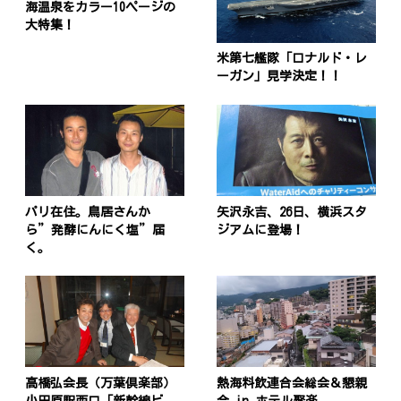
海温泉をカラー10ページの
大特集！
米第七艦隊「ロナルド・レ
ーガン」見学決定！！
パリ在住。鳥居さんか
矢沢永吉、26日、横浜スタ
ら”発酵にんにく塩”届
ジアムに登場！
く。
高橋弘会長（万葉倶楽部）
熱海料飲連合会総会＆懇親
小田原駅西口「新幹線ビ
会 in ホテル聚楽