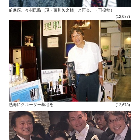
前進座、今村民路（現・藤川矢之輔）と再会。（再投稿）
(12,687)
熱海にクルーザー基地を
(12,678)