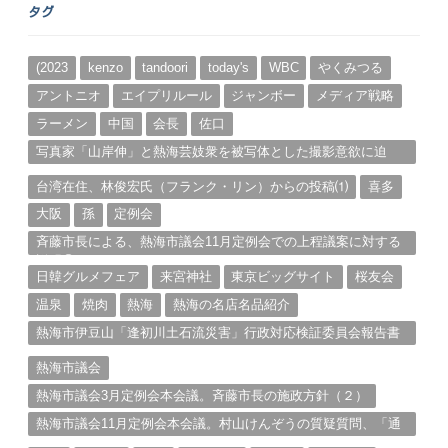
ー
タグ
カ
イ
ブ
(2023
kenzo
tandoori
today's
WBC
やくみつる
アントニオ
エイプリルール
ジャンボー
メディア戦略
ラーメン
中国
会長
佐口
写真家「山岸伸」と熱海芸妓衆を被写体とした撮影意欲に迫
る。（１）
台湾在住、林俊宏氏（フランク・リン）からの投稿⑴
喜多
大阪
孫
定例会
斉藤市長による、熱海市議会11月定例会での上程議案に対する
説明①
日韓グルメフェア
来宮神社
東京ビッグサイト
桜友会
温泉
焼肉
熱海
熱海の名店名品紹介
熱海市伊豆山「逢初川土石流災害」行政対応検証委員会報告書
と熱海市の問題意識とは。
熱海市議会
熱海市議会3月定例会本会議。斉藤市長の施政方針（２）
熱海市議会11月定例会本会議。村山けんぞうの質疑質問、「通
告書」掲載。（１）