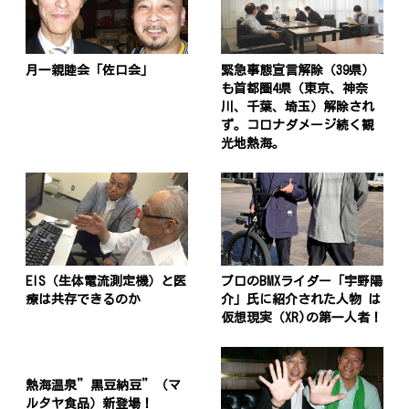
月一親睦会「佐口会」
緊急事態宣言解除（39県）
も首都圏4県（東京、神奈
川、千葉、埼玉）解除され
ず。コロナダメージ続く観
光地熱海。
EIS（生体電流測定機）と医
プロのBMXライダー「宇野陽
療は共存できるのか
介」氏に紹介された人物 は
仮想現実（XR)の第一人者！
熱海温泉”黒豆納豆”（マ
ルタヤ食品）新登場！