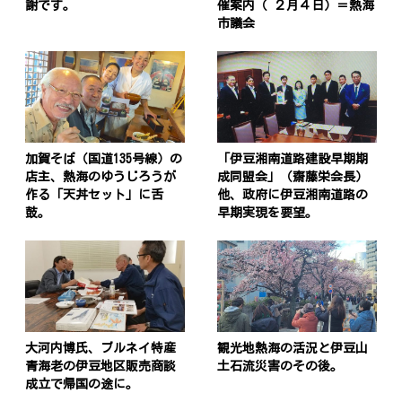
謝です。
催案内（ ２月４日）＝熱海
市議会
加賀そば（国道135号線）の
「伊豆湘南道路建設早期期
店主、熱海のゆうじろうが
成同盟会」（齋藤栄会長）
作る「天丼セット」に舌
他、政府に伊豆湘南道路の
鼓。
早期実現を要望。
大河内博氏、ブルネイ特産
観光地熱海の活況と伊豆山
青海老の伊豆地区販売商談
土石流災害のその後。
成立で帰国の途に。