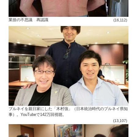
業捨の不思議 再認識
(16,112)
ブルネイを親日家にした「木村強」（日本統治時代のブルネイ県知
事）。YouTubeで142万回視聴。
(13,107)