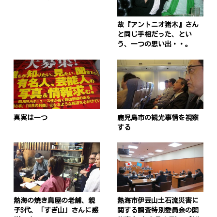
故『アントニオ猪木』さん
と同じ手相だった、とい
う、一つの思い出・・。
真実は一つ
鹿児島市の観光事情を視察
する
熱海の焼き鳥屋の老舗、親
熱海市伊豆山土石流災害に
子3代、「すぎ山」さんに感
関する調査特別委員会の開