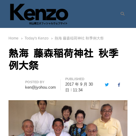
Search
村山憲三ウェブサイト
七転八起 – 村山憲三 Official Site
Home
Today's Kenzo
熱海 藤森稲荷神社 秋季例大祭
熱海 藤森稲荷神社 秋季
例大祭
PUBLISHED
Author
POSTED BY
2017 年 9 月 30
Twitter
Facebook
ken@jyohou.com
日
11:34