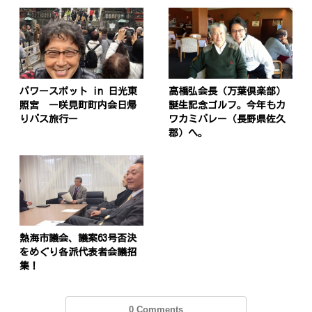
投
パワースポット in 日光東
高橋弘会長（万葉倶楽部）
照宮 ー咲見町町内会日帰
誕生記念ゴルフ。今年もカ
稿
s
りバス旅行ー
ワカミバレー（長野県佐久
郡）へ。
ナ
ビ
ゲ
ー
シ
熱海市議会、議案63号否決
をめぐり各派代表者会議招
ョ
集！
ン
0 Comments