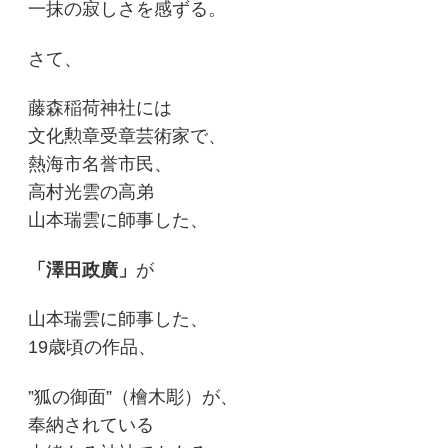
一抹の寂しさを感ずる。
さて、
藤森稲荷神社には
文化勲章受章芸術家で、
熱海市名誉市民、
高村光雲の高弟
山本瑞雲に師事した、
「澤田政廣」
が
山本瑞雲に師事した、
19歳頃の作品、
”狐の御面”（檜木彫）が、
奉納されている