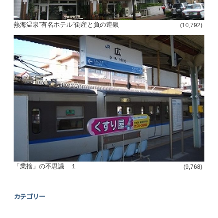
熱海温泉”有名ホテル”倒産と負の連鎖
(10,792)
「業捨」の不思議 １
(9,768)
カテゴリー