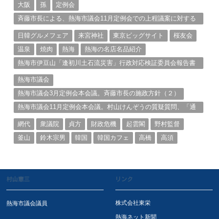
大阪
孫
定例会
斉藤市長による、熱海市議会11月定例会での上程議案に対する
説明①
日韓グルメフェア
来宮神社
東京ビッグサイト
桜友会
温泉
焼肉
熱海
熱海の名店名品紹介
熱海市伊豆山「逢初川土石流災害」行政対応検証委員会報告書
と熱海市の問題意識とは。
熱海市議会
熱海市議会3月定例会本会議。斉藤市長の施政方針（２）
熱海市議会11月定例会本会議。村山けんぞうの質疑質問、「通
告書」掲載。（１）
網代
衆議院
貞方
財政危機
起雲閣
野村監督
釜山
鈴木宗男
韓国
韓国カフェ
高橋
高須
村山憲三
リンク
株式会社東栄
熱海市議会議員
熱海ネット新聞