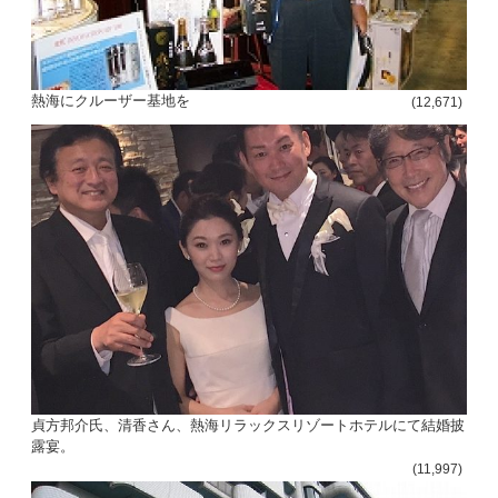
熱海にクルーザー基地を
(12,671)
貞方邦介氏、清香さん、熱海リラックスリゾートホテルにて結婚披
露宴。
(11,997)