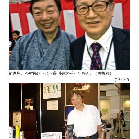
前進座、今村民路（現・藤川矢之輔）と再会。（再投稿）
(12,682)