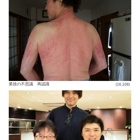
投
稿
s
ナ
ビ
ゲ
業捨の不思議 再認識
(16,108)
ー
シ
ョ
ン