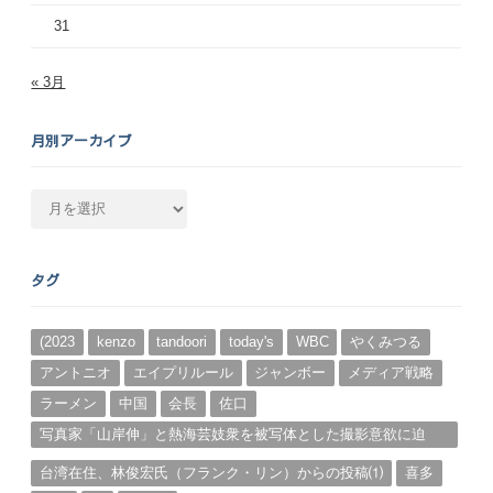
31
« 3月
月別アーカイブ
月
別
ア
ー
タグ
カ
イ
ブ
(2023
kenzo
tandoori
today's
WBC
やくみつる
アントニオ
エイプリルール
ジャンボー
メディア戦略
ラーメン
中国
会長
佐口
写真家「山岸伸」と熱海芸妓衆を被写体とした撮影意欲に迫
る。（１）
台湾在住、林俊宏氏（フランク・リン）からの投稿⑴
喜多