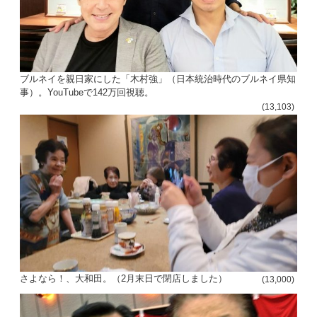
ブルネイを親日家にした「木村強」（日本統治時代のブルネイ県知
事）。YouTubeで142万回視聴。
(13,103)
さよなら！、大和田。（2月末日で閉店しました）
(13,000)