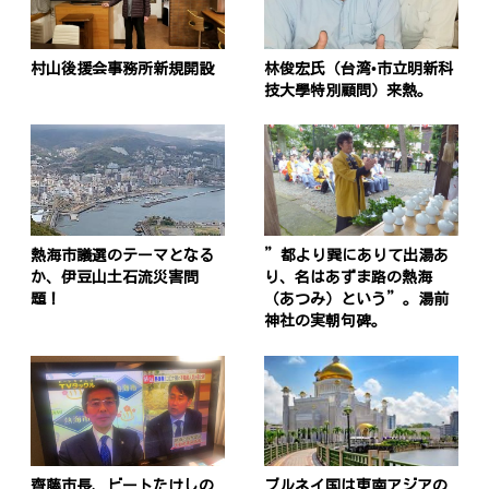
村山後援会事務所新規開設
林俊宏氏（台湾•市立明新科
技大學特別顧問）来熱。
熱海市議選のテーマとなる
”都より巽にありて出湯あ
か、伊豆山土石流災害問
り、名はあずま路の熱海
題！
（あつみ）という”。湯前
神社の実朝句碑。
齊藤市長、ビートたけしの
ブルネイ国は東南アジアの