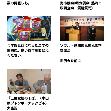
業の見直しも。
海市議会9月定例会 熱海市
政調査会 質疑質問）
今年お世話になった全ての
ソウル・熱海観光観光親善
皆様に。良いお年をお迎え
交流会
ください。
定例会を前に
「三層究極のそば」（小田
原ジャンボーナックビル）
大盛況！