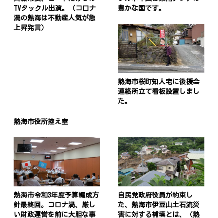
TVタックル出演。（コロナ
豊かな国です。
渦の熱海は不動産人気が急
上昇発言）
熱海市桜町知人宅に後援会
連絡所立て看板設置しまし
た。
熱海市役所控え室
熱海市令和3年度予算編成方
自民党政府役員が約束し
針最終回。コロナ渦、厳し
た、熱海市伊豆山土石流災
い財政運営を前に大胆な事
害に対する補填とは、（熱