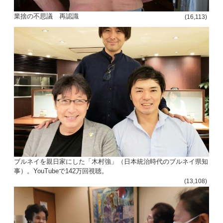
ョ
業捨の不思議 再認識
(16,113)
ン
ブルネイを親日家にした「木村強」（日本統治時代のブルネイ県知
事）。YouTubeで142万回視聴。
(13,108)