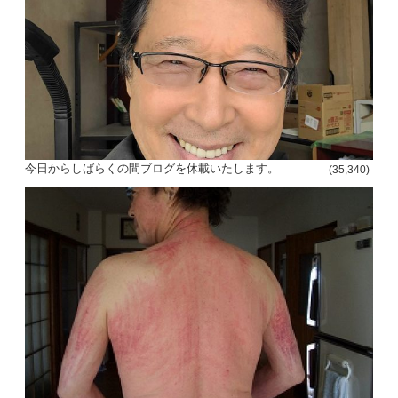
今日からしばらくの間ブログを休載いたします。
(35,340)
投
稿
s
ナ
ビ
ゲ
ー
シ