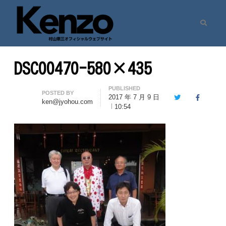
Search
村山憲三ウェブサイト
七転八起 – 村山憲三 Official Site
DSC00470-580×435
PUBLISHED
Author
POSTED BY
2017 年 7 月 9 日
Twitter
Facebook
ken@jyohou.com
10:54