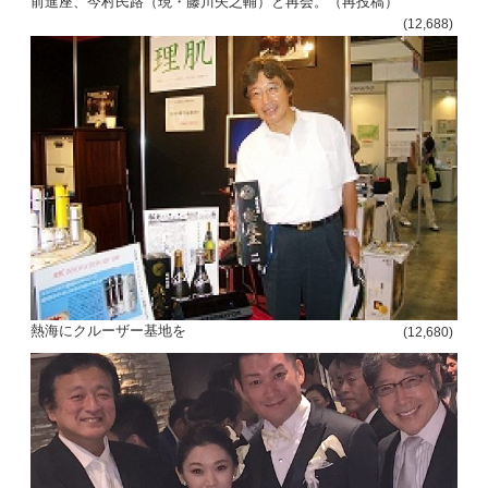
前進座、今村民路（現・藤川矢之輔）と再会。（再投稿）
(12,688)
熱海にクルーザー基地を
(12,680)