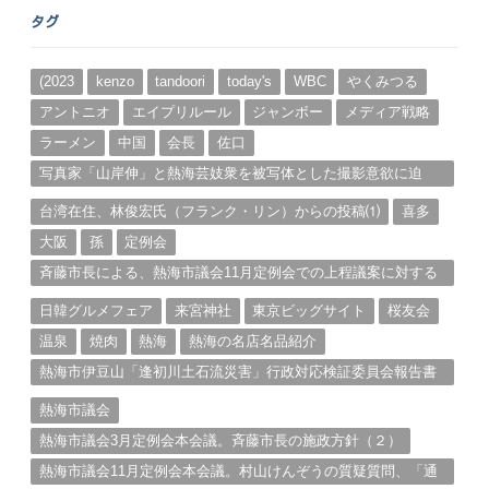
ー
タグ
カ
イ
ブ
(2023
kenzo
tandoori
today's
WBC
やくみつる
アントニオ
エイプリルール
ジャンボー
メディア戦略
ラーメン
中国
会長
佐口
写真家「山岸伸」と熱海芸妓衆を被写体とした撮影意欲に迫
る。（１）
台湾在住、林俊宏氏（フランク・リン）からの投稿⑴
喜多
大阪
孫
定例会
斉藤市長による、熱海市議会11月定例会での上程議案に対する
説明①
日韓グルメフェア
来宮神社
東京ビッグサイト
桜友会
温泉
焼肉
熱海
熱海の名店名品紹介
熱海市伊豆山「逢初川土石流災害」行政対応検証委員会報告書
と熱海市の問題意識とは。
熱海市議会
熱海市議会3月定例会本会議。斉藤市長の施政方針（２）
熱海市議会11月定例会本会議。村山けんぞうの質疑質問、「通