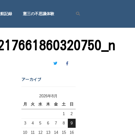
渡航記録
憲三の不思議体験
Search
217661860320750_n
Twitter
Facebook
アーカイブ
2026年8月
月
火
水
木
金
土
日
1
2
3
4
5
6
7
8
9
10
11
12
13
14
15
16