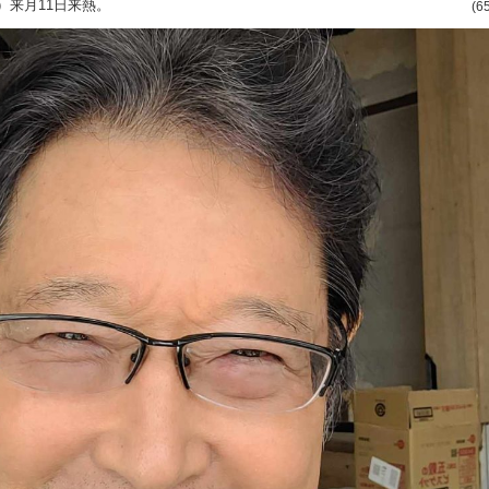
）来月11日来熱。
(6