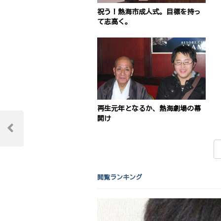
祝う！熱海市成人式。目標を持っ
て志高く。
再生元年となるか、熱海劇場の幕
投
開け
稿
Previous
Post
ナ
ビ
閲覧ランキング
ゲ
ー
シ