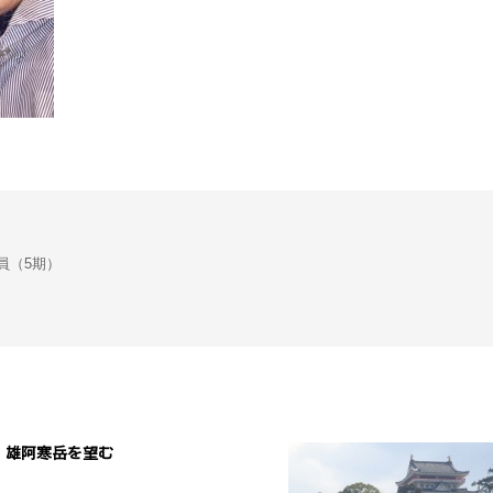
会議員（5期）
雄阿寒岳を望む