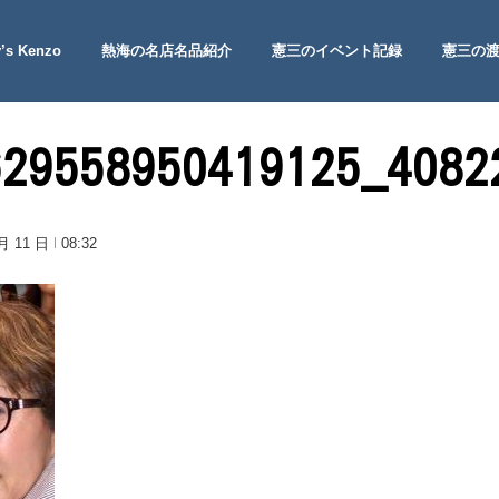
’s Kenzo
熱海の名店名品紹介
憲三のイベント記録
憲三の
 Site
629558950419125_4082
 月 11 日
08:32