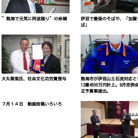
”熱海で元気に阿波踊り”の余韻
伊豆で最後のそばや、「加賀
ば」
大丸智里氏、社会文化功労賞授与
熱海市が伊豆山土石流対応と
12億4500万円計上。9月定例
正予算案提出。
７月１４日 動画投稿いろいろ