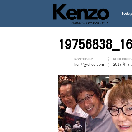
Today
村山憲三ウェブサイト
七転八起 – 村山憲三 Official
19756838_1
Author
POSTED BY
PUBLISHED
ken@jyohou.com
2017 年 7