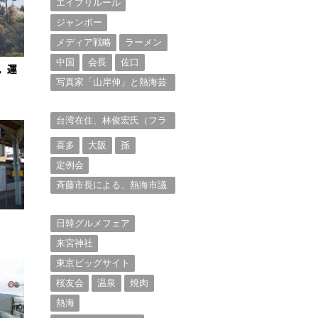
エイプリルール
ジャンボー
メディア戦略
ラーメン
中国
会長
佐口
。運
写真家「山岸伸」と熱海芸
妓衆を被写体とした撮影意
欲に迫る。（１）
台湾在住、林俊宏氏（フラ
ンク・リン）からの投稿⑴
喜多
大阪
孫
定例会
斉藤市長による、熱海市議
会11月定例会での上程議案
に対する説明①
日韓グルメフェア
来宮神社
東京ビッグサイト
桜友会
温泉
焼肉
熱海