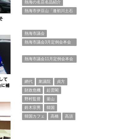
熱海の名店名品紹介
熱海市伊豆山「逢初川土石
流災害」行政対応検証委員
そ
会報告書と熱海市の問題意
識とは。
熱海市議会
熱海市議会3月定例会本会
議。斉藤市長の施政方針
（２）
熱海市議会11月定例会本会
議。村山けんぞうの質疑質
問、「通告書」掲載。
（１）
して
網代
衆議院
貞方
会に補
財政危機
起雲閣
野村監督
釜山
鈴木宗男
韓国
韓国カフェ
高橋
高須