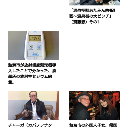
「温泉怪獣あたみん防衛計
画〜温泉街の大ピンチ」
（齋藤想）その1
熱海市が放射能度測定器導
入したことで分かった、消
却灰の放射性セシウム線
量。
チャーガ（カバノアナタ
熱海市の外国人子女、帰国