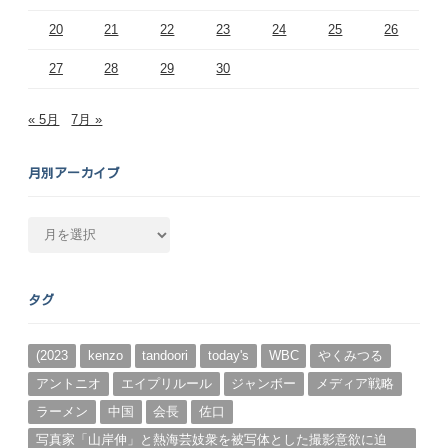
20
21
22
23
24
25
26
27
28
29
30
« 5月
7月 »
月別アーカイブ
月
別
ア
ー
タグ
カ
イ
ブ
(2023
kenzo
tandoori
today's
WBC
やくみつる
アントニオ
エイプリルール
ジャンボー
メディア戦略
ラーメン
中国
会長
佐口
写真家「山岸伸」と熱海芸妓衆を被写体とした撮影意欲に迫