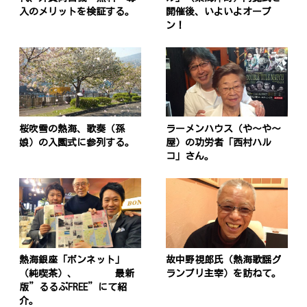
入のメリットを検証する。
開催後、いよいよオープ
ン！
桜吹雪の熱海、歌奏（孫
ラーメンハウス（や〜や〜
娘）の入園式に参列する。
屋）の功労者「西村ハル
コ」さん。
熱海銀座「ボンネット」
故中野視郎氏（熱海歌謡グ
（純喫茶）、 最新
ランプリ主宰）を訪ねて。
版”るるぶFREE”にて紹
介。