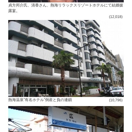
貞方邦介氏、清香さん、熱海リラックスリゾートホテルにて結婚披
露宴。
(12,018)
熱海温泉”有名ホテル”倒産と負の連鎖
(10,796)