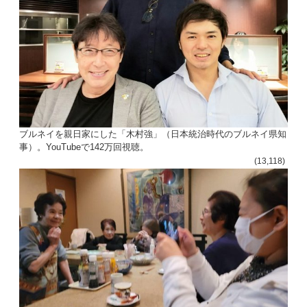
ブルネイを親日家にした「木村強」（日本統治時代のブルネイ県知
事）。YouTubeで142万回視聴。
(13,118)