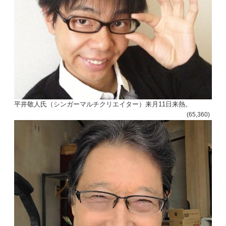
ー
シ
ョ
ン
平井敬人氏（シンガーマルチクリエイター）来月11日来熱。
(65,360)