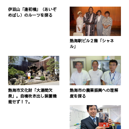
伊豆山「逢初橋」（あいぞ
めばし）のルーツを探る
熱海駅ビル２階「シャネ
ル」
熱海市文化財「大湯間欠
熱海市の農業振興への理解
泉」。自噴吹き出し装置機
度を探る
能せず！？。