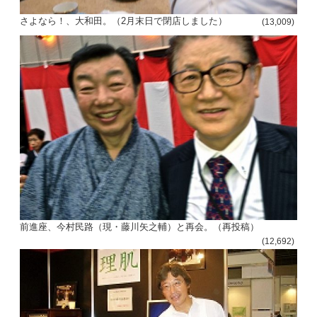
さよなら！、大和田。（2月末日で閉店しました）
(13,009)
前進座、今村民路（現・藤川矢之輔）と再会。（再投稿）
(12,692)