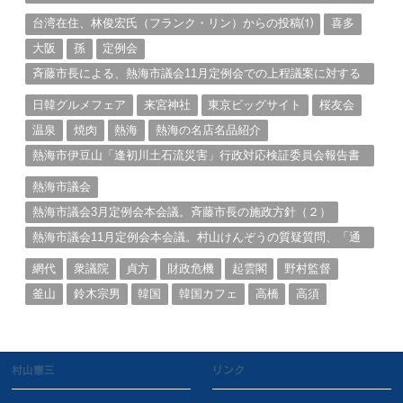
る。（１）
台湾在住、林俊宏氏（フランク・リン）からの投稿⑴
喜多
大阪
孫
定例会
斉藤市長による、熱海市議会11月定例会での上程議案に対する
説明①
日韓グルメフェア
来宮神社
東京ビッグサイト
桜友会
温泉
焼肉
熱海
熱海の名店名品紹介
熱海市伊豆山「逢初川土石流災害」行政対応検証委員会報告書
と熱海市の問題意識とは。
熱海市議会
熱海市議会3月定例会本会議。斉藤市長の施政方針（２）
熱海市議会11月定例会本会議。村山けんぞうの質疑質問、「通
告書」掲載。（１）
網代
衆議院
貞方
財政危機
起雲閣
野村監督
釜山
鈴木宗男
韓国
韓国カフェ
高橋
高須
村山憲三
リンク