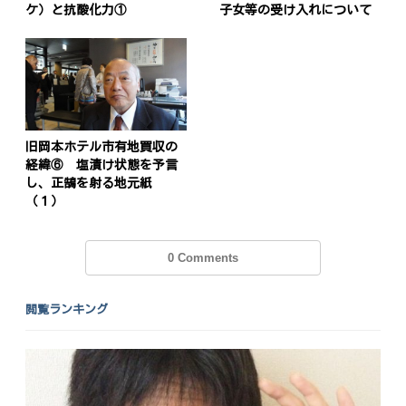
ケ）と抗酸化力①
子女等の受け入れについて
旧岡本ホテル市有地買収の
経緯⑥ 塩漬け状態を予言
し、正鵠を射る地元紙
（１）
0 Comments
投
稿
s
閲覧ランキング
ナ
ビ
ゲ