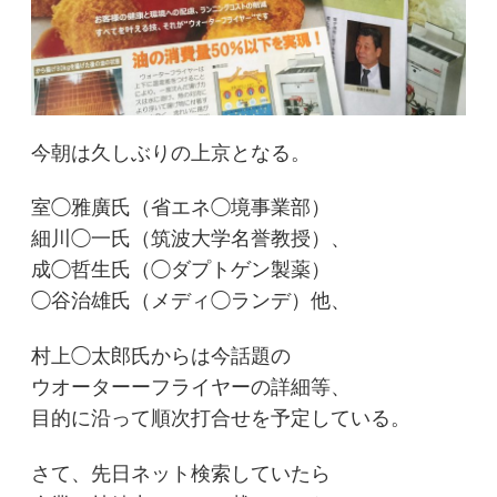
今朝は久しぶりの上京となる。
室◯雅廣氏（省エネ◯境事業部）
細川◯一氏（筑波大学名誉教授）、
成◯哲生氏（◯ダプトゲン製薬）
◯谷治雄氏（メディ◯ランデ）他、
村上◯太郎氏からは今話題の
ウオーターーフライヤーの詳細等、
目的に沿って順次打合せを予定している。
さて、先日ネット検索していたら