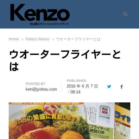
Search
村山憲三ウェブサイト
七転八起 – 村山憲三 Official Site
Home
Today's Kenzo
ウオーターフライヤーとは
ウオーターフライヤーと
は
PUBLISHED
Author
POSTED BY
2016 年 6 月 7 日
Twitter
Facebook
ken@jyohou.com
09:14