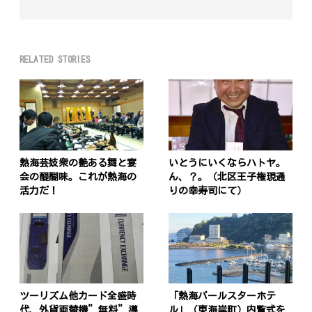
RELATED STORIES
熱海芸妓衆の艶ある舞と宴
いとうにいくならハトヤ。
会の醍醐味。これが熱海の
ん、？。（北区王子権現通
活力だ！
りの幸寿司にて）
ツーリズム他カード全盛時
「熱海パールスターホテ
代、外貨両替機”無料”導
ル」（東海岸町）内覧式を