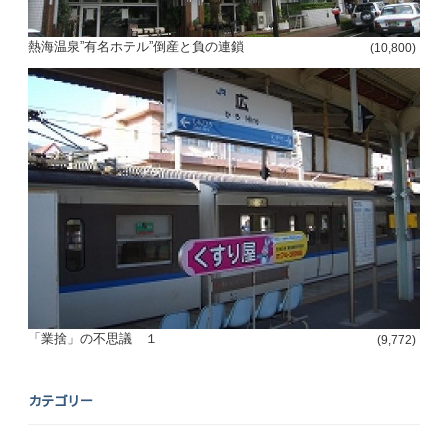
熱海温泉”有名ホテル”倒産と負の連鎖
(10,800)
「業捨」の不思議 １
(9,772)
カテゴリー