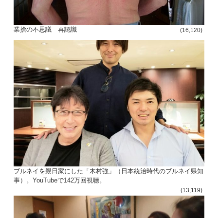
業捨の不思議 再認識
(16,120)
ブルネイを親日家にした「木村強」（日本統治時代のブルネイ県知
事）。YouTubeで142万回視聴。
(13,119)