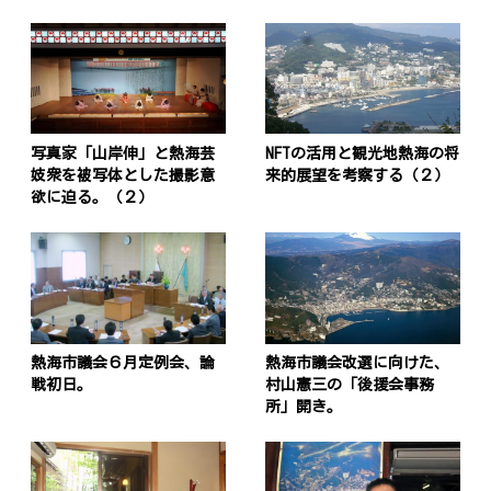
写真家「山岸伸」と熱海芸
NFTの活用と観光地熱海の将
妓衆を被写体とした撮影意
来的展望を考察する（２）
欲に迫る。（２）
熱海市議会６月定例会、論
熱海市議会改選に向けた、
戦初日。
村山憲三の「後援会事務
所」開き。