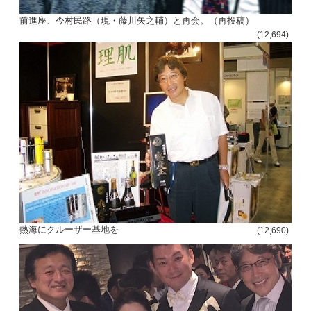
前進座、今村民路（現・藤川矢之輔）と再会。（再投稿）
(12,694)
熱海にクルーザー基地を
(12,690)