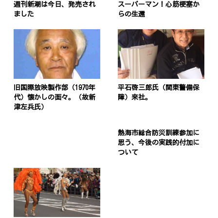
週刊新潮は今日、発売され
スーパーマン！心筋梗塞か
ました
らの生還
旧国際放映製作部（1970年
平石啓三郎氏（関東警備保
代）懐かしの面々。（故新
障）来社。
津左兵氏）
熱海市総合防災訓練参加に
思う、今後の実践的付加に
ついて