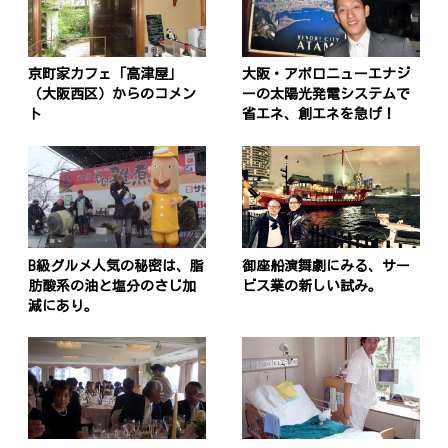
京町家カフェ「高津屋」
大阪・アポロニューエナジ
（大阪西区）からのコメン
ーの太陽光発電システムで
ト
省エネ、創エネを急げ！
B級グルメ人気の秘密は、脂
御座船演舞劇にみる、サー
肪酸系の油と塩分のさじ加
ビス業の新しい試み。
減にあり。