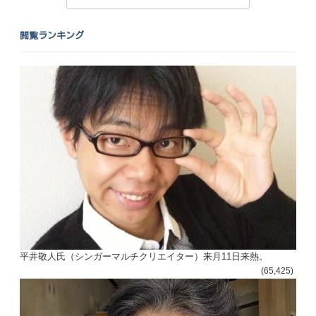
閲覧ランキング
投
稿
s
ナ
ビ
ゲ
ー
平井敬人氏（シンガーマルチクリエイター）来月11日来熱。
(65,425)
シ
ョ