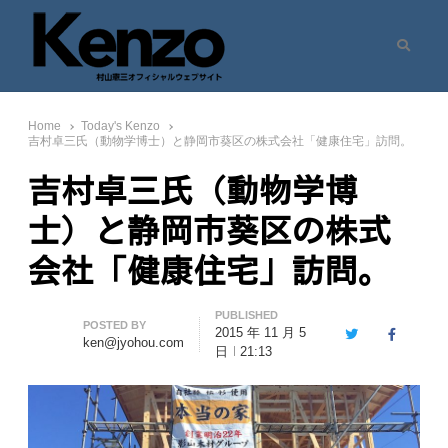
Search
村山憲三ウェブサイト
七転八起 – 村山憲三 Official Site
Home
Today's Kenzo
吉村卓三氏（動物学博士）と静岡市葵区の株式会社「健康住宅」訪問。
吉村卓三氏（動物学博
士）と静岡市葵区の株式
会社「健康住宅」訪問。
PUBLISHED
Author
POSTED BY
2015 年 11 月 5
Twitter
Facebook
ken@jyohou.com
日
21:13