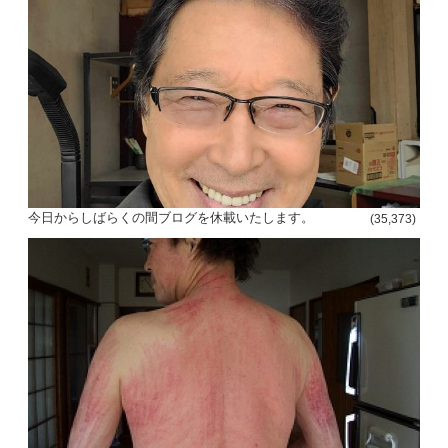
ン
今日からしばらくの間ブログを休載いたします。
(35,373)