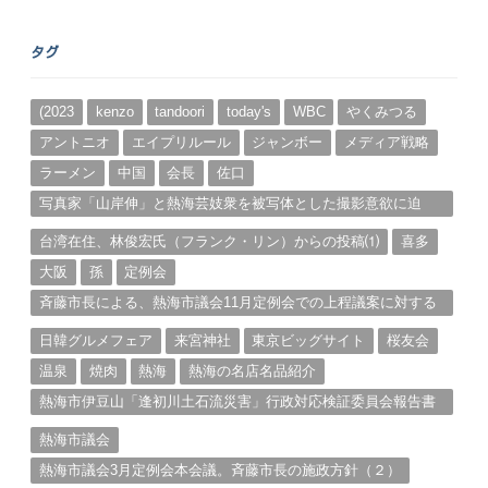
ア
ー
タグ
カ
イ
ブ
(2023
kenzo
tandoori
today's
WBC
やくみつる
アントニオ
エイプリルール
ジャンボー
メディア戦略
ラーメン
中国
会長
佐口
写真家「山岸伸」と熱海芸妓衆を被写体とした撮影意欲に迫
る。（１）
台湾在住、林俊宏氏（フランク・リン）からの投稿⑴
喜多
大阪
孫
定例会
斉藤市長による、熱海市議会11月定例会での上程議案に対する
説明①
日韓グルメフェア
来宮神社
東京ビッグサイト
桜友会
温泉
焼肉
熱海
熱海の名店名品紹介
熱海市伊豆山「逢初川土石流災害」行政対応検証委員会報告書
と熱海市の問題意識とは。
熱海市議会
熱海市議会3月定例会本会議。斉藤市長の施政方針（２）