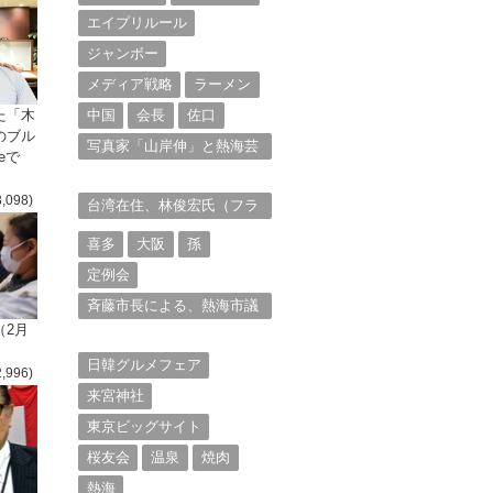
エイプリルール
ジャンボー
メディア戦略
ラーメン
た「木
中国
会長
佐口
のブル
写真家「山岸伸」と熱海芸
eで
妓衆を被写体とした撮影意
欲に迫る。（１）
3,098)
台湾在住、林俊宏氏（フラ
ンク・リン）からの投稿⑴
喜多
大阪
孫
定例会
斉藤市長による、熱海市議
会11月定例会での上程議案
（2月
に対する説明①
日韓グルメフェア
2,996)
来宮神社
東京ビッグサイト
桜友会
温泉
焼肉
熱海