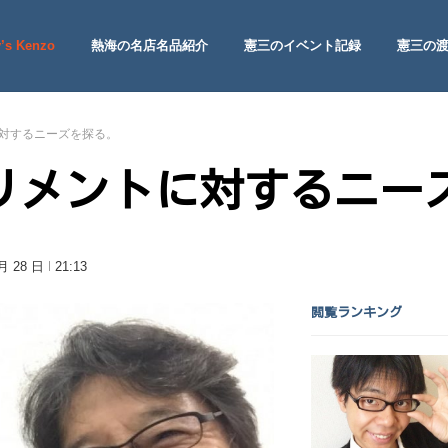
’s Kenzo
熱海の名店名品紹介
憲三のイベント記録
憲三の
 Site
対するニーズを探る。
リメントに対するニー
 月 28 日
21:13
閲覧ランキング