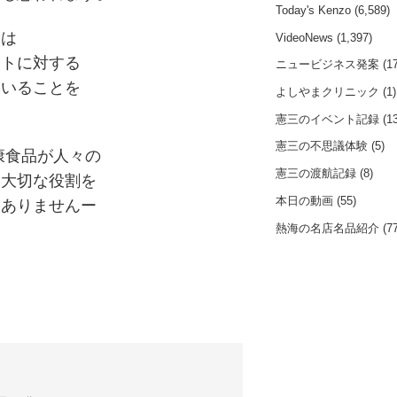
Today's Kenzo
(6,589)
向は
VideoNews
(1,397)
ントに対する
ニュービジネス発案
(17
ていることを
よしやまクリニック
(1)
、
憲三のイベント記録
(13
憲三の不思議体験
(5)
康食品が人々の
憲三の渡航記録
(8)
て大切な役割を
本日の動画
(55)
もありませんー
熱海の名店名品紹介
(77