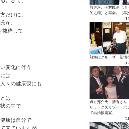
ある。さて、
前進座、今村民路（現
矢之輔）と再会。（再
る方だけに、
(1
川氏が、
を抜粋して
・
熱海にクルーザー基地
(1
しい変化に伴う
更には
て人々の健康観にも
ことは
貞方邦介氏、清香さん
現状の中で
リラックスリゾートホ
て結婚披露宴。
(1
の健康は自分で
って来ていますが、