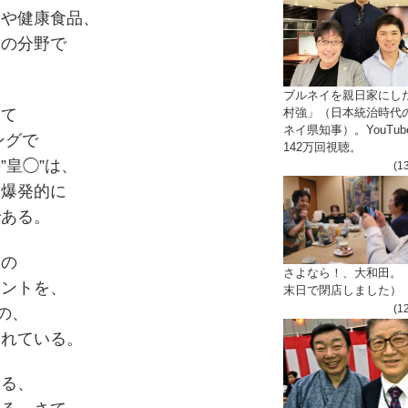
学や健康食品、
究の分野で
。
ブルネイを親日家にし
村強」（日本統治時代
して
ネイ県知事）。YouTub
ングで
142万回視聴。
”皇◯”は、
(1
に爆発的に
である。
一の
さよなら！、大和田。
メントを、
末日で閉店しました）
(1
の、
されている。
する、