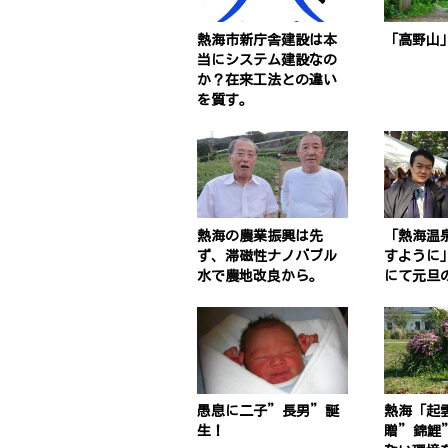
熱海市新庁舎建設は本
「高野山
当にシステム建設なの
か？在来工法との違い
を質す。
熱海の農業振興は先
「熱海温
ず、滞磁性ナノバブル
すように
水で農地改良から。
にて元旦
愚息に二子”長男”誕
熱海「起
生！
贈”錦鯉