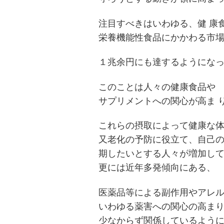
注目すべきはいわゆる、健 康
栄養機能性食品にかかわる市
１兆余円にも達するようにな
投
稿
s
このことは人々の健康食品や
サプリメントへの関心が高ま 
ナ
ビ
これらの摂取によって健康な
ゲ
又老化の予防に役立て、自己
ー
期したいとする人々が増加し
更には近年多発傾向にある、
シ
ョ
医薬品等による副作用やアレ
ン
いわゆる薬害への関心の高ま
少なからず関係しているよう