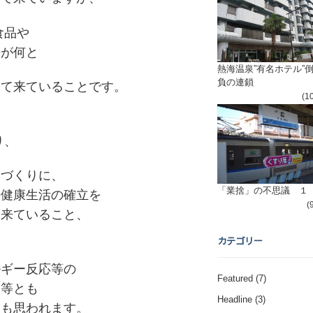
食品や
場が何と
熱海温泉”有名ホテル”
負の連鎖
って来ていることです。
(1
り、
体づくりに、
「業捨」の不思議 １
の健康生活の確立を
(
て来ていること、
カテゴリー
ルギー反応等の
Featured
(7)
り等とも
Headline
(3)
にも思われます。