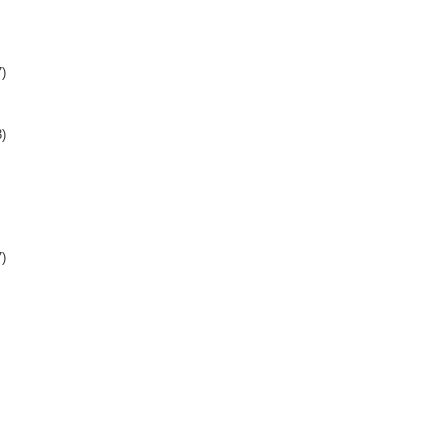
)
)
)