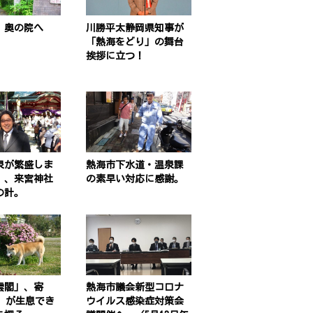
」奥の院へ
川勝平太静岡県知事が
「熱海をどり」の舞台
挨拶に立つ！
泉が繁盛しま
熱海市下水道・温泉課
」、来宮神社
の素早い対応に感謝。
の計。
雲閣」、寄
熱海市議会新型コロナ
”が生息でき
ウイルス感染症対策会