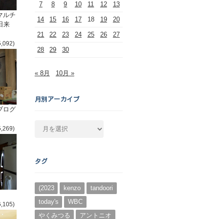
7
8
9
10
11
12
13
マルチ
14
15
16
17
18
19
20
日来
21
22
23
24
25
26
27
5,092)
28
29
30
« 8月
10月 »
月別アーカイブ
ブログ
月
5,269)
別
ア
ー
タグ
カ
イ
ブ
(2023
kenzo
tandoori
today's
WBC
6,105)
やくみつる
アントニオ