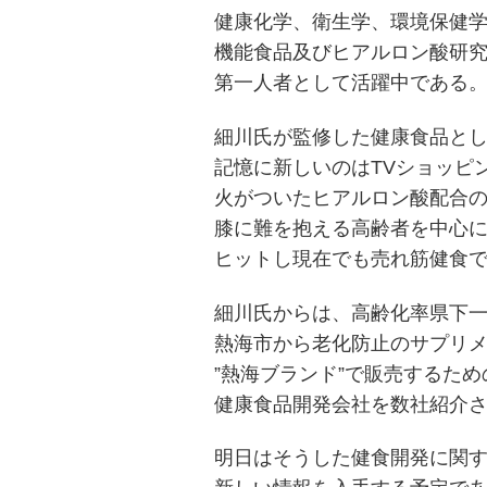
健康化学、衛生学、環境保健
機能食品及びヒアルロン酸研
第一人者として活躍中である
細川氏が監修した健康食品と
記憶に新しいのはTVショッピ
火がついたヒアルロン酸配合の
膝に難を抱える高齢者を中心
ヒットし現在でも売れ筋健食
細川氏からは、高齢化率県下
熱海市から老化防止のサプリ
”熱海ブランド”で販売するため
健康食品開発会社を数社紹介
明日はそうした健食開発に関