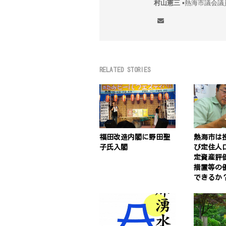
村山憲三
▪︎熱海市議
RELATED STORIES
福田改造内閣に野田聖
熱海市は
子氏入閣
び定住人
定資産評
措置等の
できるか