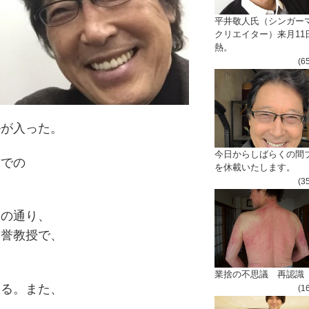
平井敬人氏（シンガー
クリエイター）来月11
熱。
(6
ルが入った。
今日からしばらくの間
前での
を休載いたします。
。
(3
報の通り、
名誉教授で、
業捨の不思議 再認識
ある。また、
(1