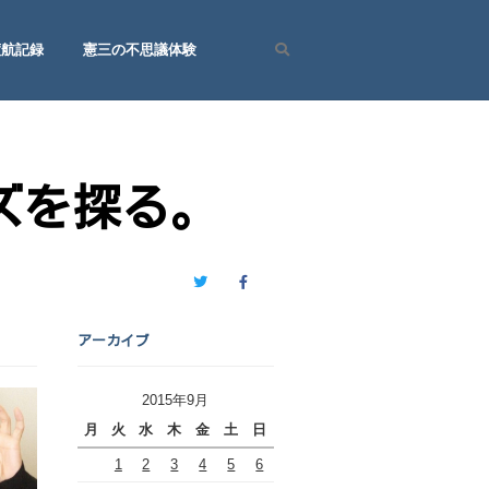
渡航記録
憲三の不思議体験
Search
ズを探る。
Twitter
Facebook
アーカイブ
2015年9月
月
火
水
木
金
土
日
1
2
3
4
5
6