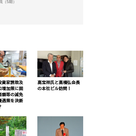
会議員（5期）
投資家誘致及
高宝祥氏と高橋弘会長
口増加策に固
の本社ビル訪問！
価額等の減免
優遇策を決断
？