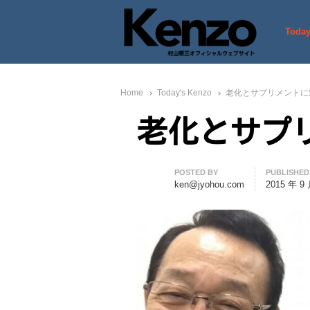
Today
村山憲三ウェブサイト
七転八起 – 村山憲三 Official
Home
Today's Kenzo
老化とサプリメントに
老化とサプ
Author
POSTED BY
PUBLISHED
ken@jyohou.com
2015 年 9