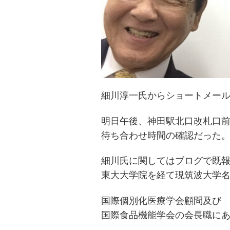
細川淳一氏からショートメー
明日午後、神田駅北口改札口
待ち合わせ時間の確認だった
細川氏に関してはブログで既
東大大学院を経て現筑波大学
国際個別化医療学会顧問及び
国際食品機能学会の会長職に