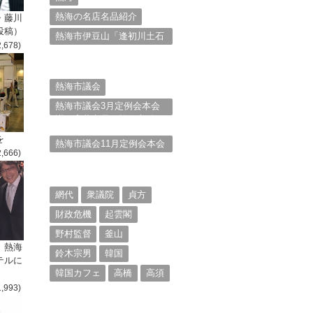
熱海の名店名品紹介
・藤川
投稿）
熱海市伊豆山「逢初川土石
2,678)
流災害」行政対応検証委員
会報告書と熱海市の問題意
識とは。
熱海市議会
熱海市議会3月定例会本会
議。斉藤市長の施政方針
（２）
を
熱海市議会11月定例会本会
2,666)
議。村山けんぞうの質疑質
問、「通告書」掲載。
（１）
網代
衆議院
貞方
財政危機
起雲閣
野村監督
釜山
、熱海
鈴木宗男
韓国
テルに
韓国カフェ
高橋
高須
1,993)