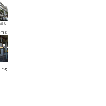
倒産と
0,784)
9,764)