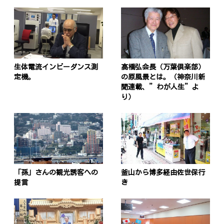
生体電流インビーダンス測
髙橋弘会長（万葉倶楽部）
定機。
の原風景とは。（神奈川新
聞連載、”わが人生”よ
り）
「孫」さんの観光誘客への
釜山から博多経由佐世保行
提言
き