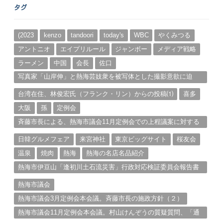
ー
タグ
カ
イ
ブ
(2023
kenzo
tandoori
today's
WBC
やくみつる
アントニオ
エイプリルール
ジャンボー
メディア戦略
ラーメン
中国
会長
佐口
写真家「山岸伸」と熱海芸妓衆を被写体とした撮影意欲に迫
る。（１）
台湾在住、林俊宏氏（フランク・リン）からの投稿⑴
喜多
大阪
孫
定例会
斉藤市長による、熱海市議会11月定例会での上程議案に対する
説明①
日韓グルメフェア
来宮神社
東京ビッグサイト
桜友会
温泉
焼肉
熱海
熱海の名店名品紹介
熱海市伊豆山「逢初川土石流災害」行政対応検証委員会報告書
と熱海市の問題意識とは。
熱海市議会
熱海市議会3月定例会本会議。斉藤市長の施政方針（２）
熱海市議会11月定例会本会議。村山けんぞうの質疑質問、「通
告書」掲載。（１）