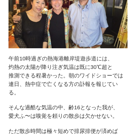
午前10時過ぎの熱海港離岸堤遊歩道には、
灼熱の太陽が降り注ぎ気温は既に30℃超と
推測できる程暑かった。朝のワイドショーでは
連日、熱中症で亡くなる方の訃報を報じてい
る。
そんな過酷な気温の中、齢16となった我が、
愛犬ふ〜は嗅覚を頼りの散歩は欠かせない。
ただ散歩時間は極々短めで排尿排便が済めば