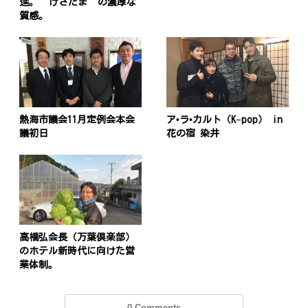
進。”けさたま”の濃厚な
質感。
投
稿
s
熱海市議会11月定例会本会
ア•ラ•カルト（K−pop） in
議初日
花の宿 染井
ナ
ビ
ゲ
ー
シ
高橋弘会長（万葉倶楽部）
のホテル新時代に向けた営
ョ
業体制。
ン
0 Comments