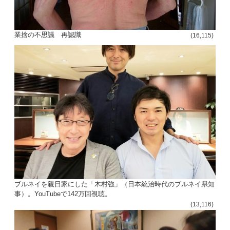
業捨の不思議 再認識
(16,115)
ブルネイを親日家にした「木村強」（日本統治時代のブルネイ県知
事）。YouTubeで142万回視聴。
(13,116)