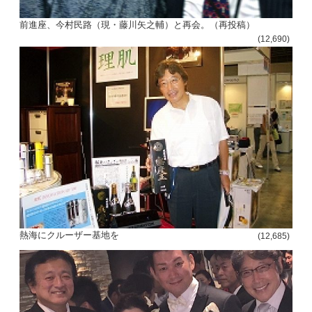
前進座、今村民路（現・藤川矢之輔）と再会。（再投稿）
(12,690)
熱海にクルーザー基地を
(12,685)