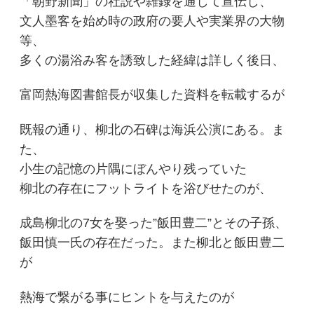
「朝野新聞」の社説や雑録を通して宣伝し、
文人墨客を始め時の政府の要人や実業界の大物
等、
多くの湯浴み客を誘致した経緯は詳しく後日、
富岡熱海図書館長が収集した資料を転載するが
既報の通り、柳北の石碑は海浜公演にある。ま
た、
小生の記憶の片隅にぼんやり残っていた
柳北の存在にフットライトを浴びせたのが、
成島柳北の7女を娶った”飯田豊二”とその子孫、
飯田慎一氏の存在だった。また柳北と飯田豊二
が
熱海で繋がる事にヒントを与えたのが