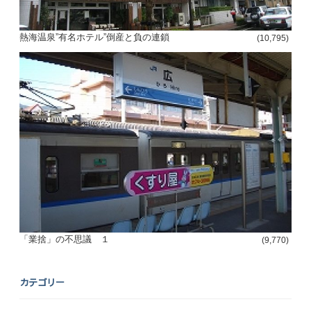
熱海温泉”有名ホテル”倒産と負の連鎖
(10,795)
「業捨」の不思議 １
(9,770)
カテゴリー