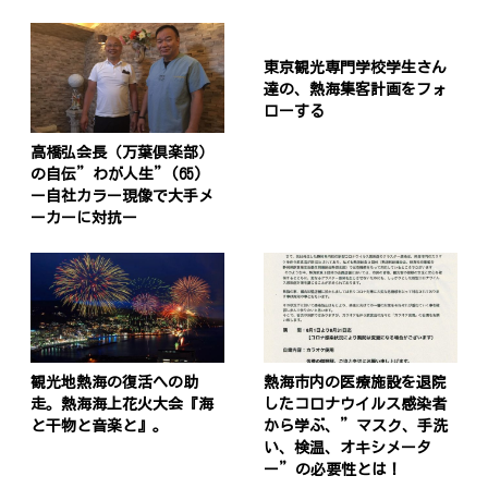
東京観光専門学校学生さん
達の、熱海集客計画をフォ
ローする
高橋弘会長（万葉倶楽部）
の自伝”わが人生”(65)
ー自社カラー現像で大手メ
ーカーに対抗ー
観光地熱海の復活への助
熱海市内の医療施設を退院
走。熱海海上花火大会『海
したコロナウイルス感染者
と干物と音楽と』。
から学ぶ、”マスク、手洗
い、検温、オキシメータ
ー”の必要性とは！