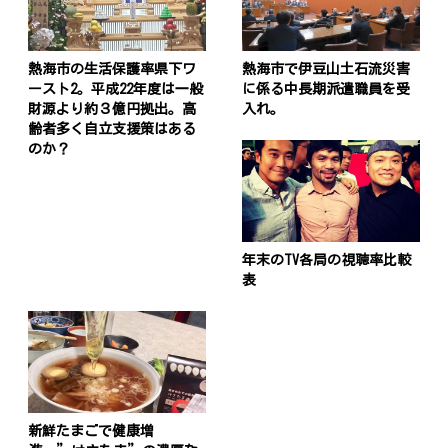
熱海市の生活保護率県下ワ
熱海市で伊豆山土石流災害
ースト2。平成22年度は一般
に係る中長期派遣職員を受
財源より約３億円拠出。高
入れ。
齢者多く自立支援策はある
のか？
年末のTV各局の視聴率比較
表
新鮮たまごで健康増