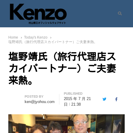
Search
村山憲三ウェブサイト
七転八起 – 村山憲三 Official Site
Home
Today's Kenzo
塩野靖氏（旅行代理店スカイパートナー）ご夫妻来熱。
塩野靖氏（旅行代理店ス
カイパートナー）ご夫妻
来熱。
PUBLISHED
Author
POSTED BY
2015 年 7 月 21
Twitter
Facebook
ken@jyohou.com
日
21:38