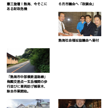
憲三登壇！熱海、今そこに
６月市議会へ「政調会」
ある財政危機
熱海社会福祉協議会へ寄付
「熱海市中部横断道路線」
梅園交差点〜玄岳橋間の歩
行並びに車両妨げ雑草木、
除去作業開始。