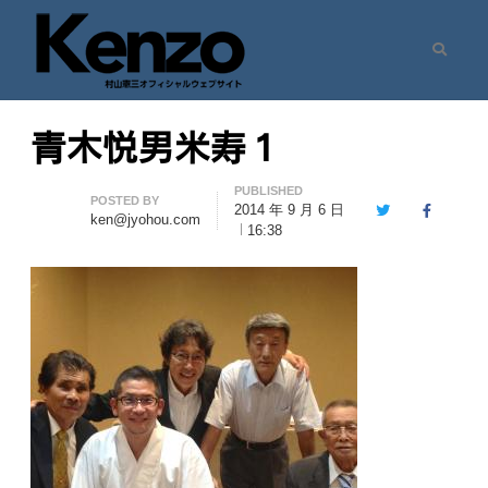
Search
村山憲三ウェブサイト
七転八起 – 村山憲三 Official Site
青木悦男米寿１
PUBLISHED
Author
POSTED BY
2014 年 9 月 6 日
Twitter
Facebook
ken@jyohou.com
16:38