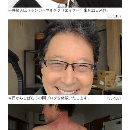
平井敬人氏（シンガーマルチクリエイター）来月11日来熱。
(65,510)
投
稿
s
今日からしばらくの間ブログを休載いたします。
(35,400)
ナ
ビ
ゲ