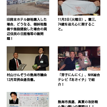
旧岡本ホテル跡地購入した
11月3日(火曜日）。憲三、
場合、どうなる、傾斜地整
74歳を迎え心に期するこ
備や施設建設した場合の周
と。
辺住民の日照権等の諸問
題！
村山けんぞうの熱海市議会
「芽子にんにく」、NHK総合
12月定例会通告書。
テレビ『あさイチ」で紹
介！
熱海市長選、真夏の攻防戦
へ熱い戦いの幕開け！！