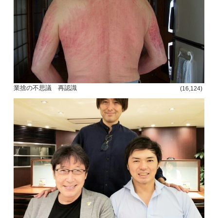
ー
シ
ョ
ン
業捨の不思議 再認識
(16,124)