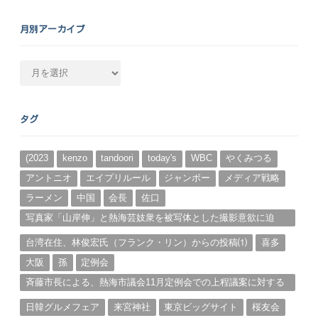
月別アーカイブ
月
別
ア
ー
タグ
カ
イ
ブ
(2023
kenzo
tandoori
today's
WBC
やくみつる
アントニオ
エイプリルール
ジャンボー
メディア戦略
ラーメン
中国
会長
佐口
写真家「山岸伸」と熱海芸妓衆を被写体とした撮影意欲に迫
る。（１）
台湾在住、林俊宏氏（フランク・リン）からの投稿⑴
喜多
大阪
孫
定例会
斉藤市長による、熱海市議会11月定例会での上程議案に対する
説明①
日韓グルメフェア
来宮神社
東京ビッグサイト
桜友会