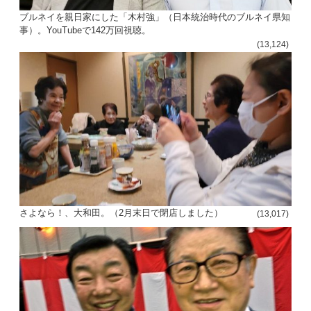
ブルネイを親日家にした「木村強」（日本統治時代のブルネイ県知
事）。YouTubeで142万回視聴。
(13,124)
さよなら！、大和田。（2月末日で閉店しました）
(13,017)