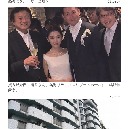
熱海にクルーザー基地を
(12,696)
貞方邦介氏、清香さん、熱海リラックスリゾートホテルにて結婚披
露宴。
(12,028)