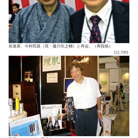
前進座、今村民路（現・藤川矢之輔）と再会。（再投稿）
(12,700)