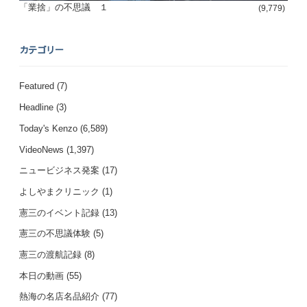
「業捨」の不思議 １
(9,779)
カテゴリー
Featured
(7)
Headline
(3)
Today's Kenzo
(6,589)
VideoNews
(1,397)
ニュービジネス発案
(17)
よしやまクリニック
(1)
憲三のイベント記録
(13)
憲三の不思議体験
(5)
憲三の渡航記録
(8)
本日の動画
(55)
熱海の名店名品紹介
(77)