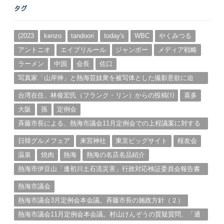
ー
タグ
カ
イ
ブ
(2023
kenzo
tandoori
today's
WBC
やくみつる
アントニオ
エイプリルール
ジャンボー
メディア戦略
ラーメン
中国
会長
佐口
写真家「山岸伸」と熱海芸妓衆を被写体とした撮影意欲に迫
る。（１）
台湾在住、林俊宏氏（フランク・リン）からの投稿⑴
喜多
大阪
孫
定例会
斉藤市長による、熱海市議会11月定例会での上程議案に対する
説明①
日韓グルメフェア
来宮神社
東京ビッグサイト
桜友会
温泉
焼肉
熱海
熱海の名店名品紹介
熱海市伊豆山「逢初川土石流災害」行政対応検証委員会報告書
と熱海市の問題意識とは。
熱海市議会
熱海市議会3月定例会本会議。斉藤市長の施政方針（２）
熱海市議会11月定例会本会議。村山けんぞうの質疑質問、「通
告書」掲載。（１）