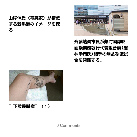
山岸伸氏（写真家）が構想
する新熱海のイメージを探
る
斉藤熱海市長が熱海国際映
画祭業務執行代表組合員(髪
林孝司氏)相手の無益な泥試
合を俯瞰する。
”下肢静脈瘤”（１）
0 Comments