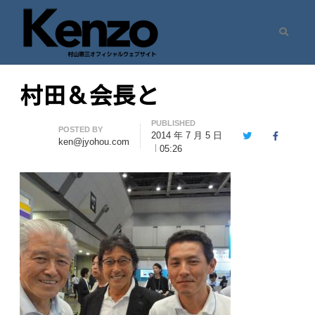
Search
村山憲三ウェブサイト
七転八起 – 村山憲三 Official Site
村田＆会長と
PUBLISHED
Author
POSTED BY
2014 年 7 月 5 日
Twitter
Facebook
ken@jyohou.com
05:26