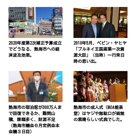
2020年度第2次補正予算成立
2010年5月、ペピン・ヤヒヤ
でどうなる、熱海市への経
「ブルネイ王国産業一次資
済波及効果。
源大臣」（当時）一行来日
時の思い出。
熱海市の宿泊客が300万人ま
熱海市の成人式（MOA能楽
で回復できるか、難問山
堂）はヤジや無駄口が皆無
積、課題多く、財源不足
の素晴らしい式典でした。
（熱海市議会６月定例会本
会議３日目）