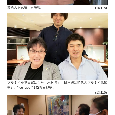
ョ
業捨の不思議 再認識
(16,115)
ン
ブルネイを親日家にした「木村強」（日本統治時代のブルネイ県知
事）。YouTubeで142万回視聴。
(13,116)