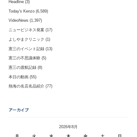
Headline
(3)
Today's Kenzo
(6,589)
VideoNews
(1,397)
ニュービジネス発案
(17)
よしやまクリニック
(1)
憲三のイベント記録
(13)
憲三の不思議体験
(5)
憲三の渡航記録
(8)
本日の動画
(55)
熱海の名店名品紹介
(77)
アーカイブ
2026年8月
月
火
水
木
金
土
日