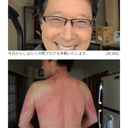
今日からしばらくの間ブログを休載いたします。
(35,355)
投
稿
s
ナ
ビ
ゲ
ー
シ