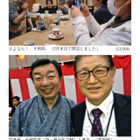
さよなら！、大和田。（2月末日で閉店しました）
(13,008)
前進座、今村民路（現・藤川矢之輔）と再会。（再投稿）