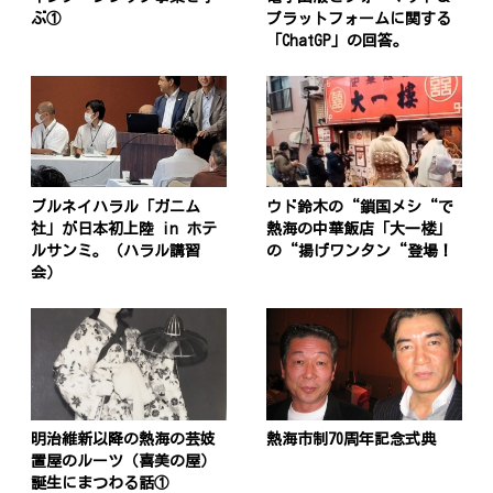
ぶ①
プラットフォームに関する
「ChatGP」の回答。
ブルネイハラル「ガニム
ウド鈴木の“鎖国メシ“で
社」が日本初上陸 in ホテ
熱海の中華飯店「大一楼」
ルサンミ。（ハラル講習
の“揚げワンタン“登場！
会）
明治維新以降の熱海の芸妓
熱海市制70周年記念式典
置屋のルーツ（喜美の屋）
誕生にまつわる話①