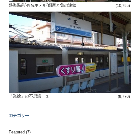
熱海温泉”有名ホテル”倒産と負の連鎖
(10,795)
「業捨」の不思議 １
(9,770)
カテゴリー
Featured
(7)