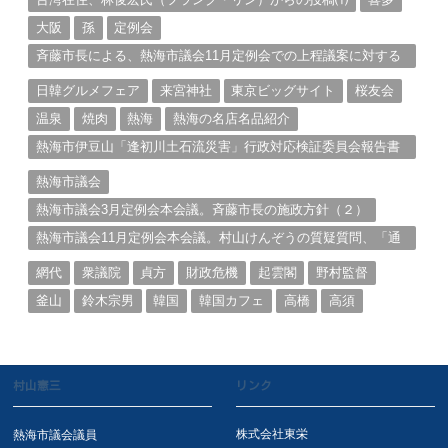
大阪
孫
定例会
斉藤市長による、熱海市議会11月定例会での上程議案に対する
説明①
日韓グルメフェア
来宮神社
東京ビッグサイト
桜友会
温泉
焼肉
熱海
熱海の名店名品紹介
熱海市伊豆山「逢初川土石流災害」行政対応検証委員会報告書
と熱海市の問題意識とは。
熱海市議会
熱海市議会3月定例会本会議。斉藤市長の施政方針（２）
熱海市議会11月定例会本会議。村山けんぞうの質疑質問、「通
告書」掲載。（１）
網代
衆議院
貞方
財政危機
起雲閣
野村監督
釜山
鈴木宗男
韓国
韓国カフェ
高橋
高須
村山憲三
リンク
株式会社東栄
熱海市議会議員