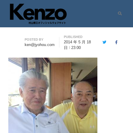
Search
村山憲三ウェブサイト
七転八起 – 村山憲三 Official Site
PUBLISHED
Author
POSTED BY
2014 年 5 月 18
Twitter
Facebook
ken@jyohou.com
日
23:00