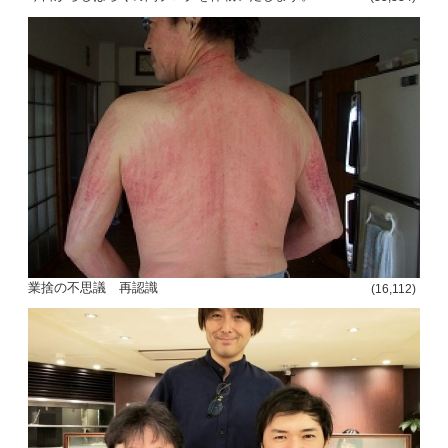
投
稿
s
ナ
ビ
ゲ
業捨の不思議 再認識
(16,112)
ー
シ
ョ
ン