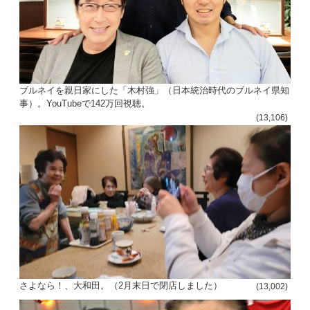
ブルネイを親日家にした「木村強」（日本統治時代のブルネイ県知
事）。YouTubeで142万回視聴。
(13,106)
さよなら！、大和田。（2月末日で閉店しました）
(13,002)