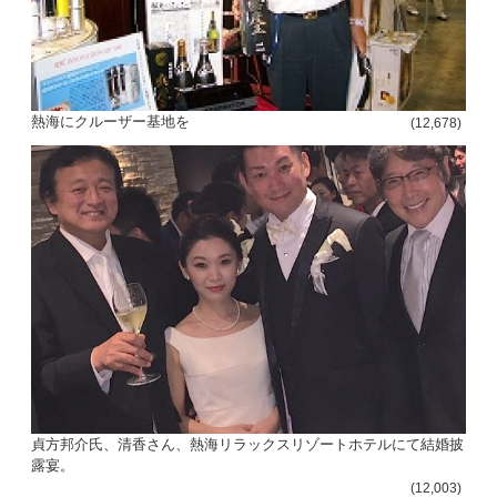
熱海にクルーザー基地を
(12,678)
貞方邦介氏、清香さん、熱海リラックスリゾートホテルにて結婚披
露宴。
(12,003)