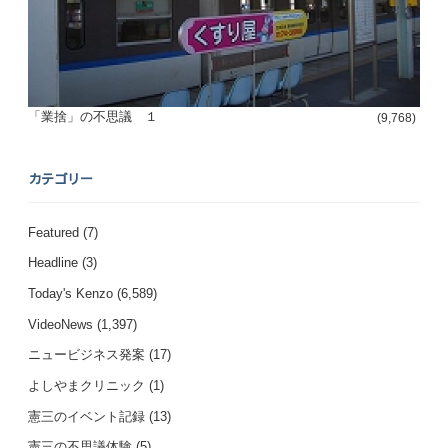
「業捨」の不思議 １
(9,768)
カテゴリー
Featured
(7)
Headline
(3)
Today's Kenzo
(6,589)
VideoNews
(1,397)
ニュービジネス発案
(17)
よしやまクリニック
(1)
憲三のイベント記録
(13)
憲三の不思議体験
(5)