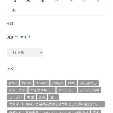
24
25
26
27
28
29
30
31
« 3月
月別アーカイブ
月
別
ア
ー
タグ
カ
イ
ブ
(2023
kenzo
tandoori
today's
WBC
やくみつる
アントニオ
エイプリルール
ジャンボー
メディア戦略
ラーメン
中国
会長
佐口
写真家「山岸伸」と熱海芸妓衆を被写体とした撮影意欲に迫
る。（１）
台湾在住、林俊宏氏（フランク・リン）からの投稿⑴
喜多