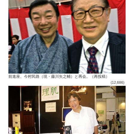
前進座、今村民路（現・藤川矢之輔）と再会。（再投稿）
(12,686)