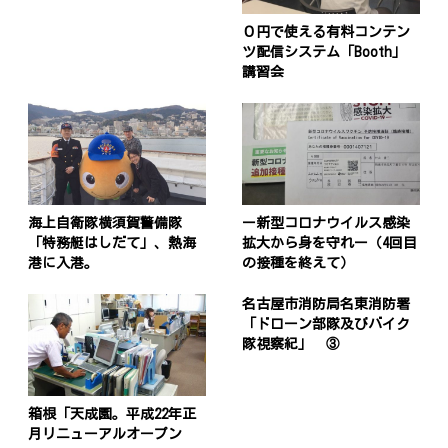
０円で使える有料コンテン
ツ配信システム「Booth」
講習会
海上自衛隊横須賀警備隊
ー新型コロナウイルス感染
「特務艇はしだて」、熱海
拡大から身を守れー（4回目
港に入港。
の接種を終えて）
名古屋市消防局名東消防署
「ドローン部隊及びバイク
隊視察紀」 ③
箱根「天成園。平成22年正
月リニューアルオープン