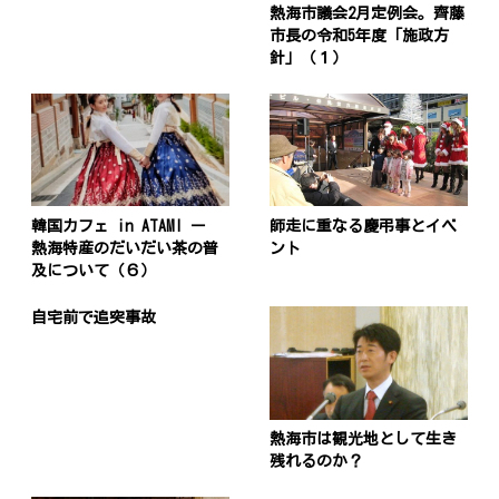
熱海市議会2月定例会。齊藤
市長の令和5年度「施政方
針」（１）
韓国カフェ in ATAMI ー
師走に重なる慶弔事とイベ
熱海特産のだいだい茶の普
ント
及について（６）
自宅前で追突事故
熱海市は観光地として生き
残れるのか？