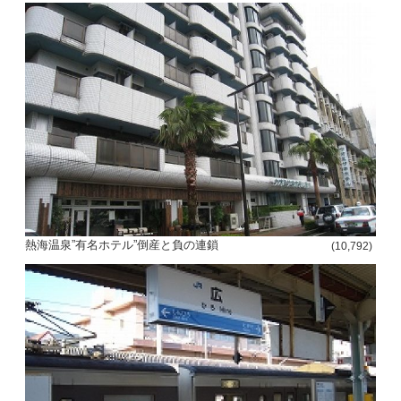
熱海温泉”有名ホテル”倒産と負の連鎖
(10,792)