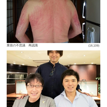
投
稿
s
ナ
業捨の不思議 再認識
ビ
(16,109)
ゲ
ー
シ
ョ
ン