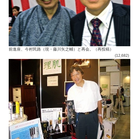
前進座、今村民路（現・藤川矢之輔）と再会。（再投稿）
(12,682)