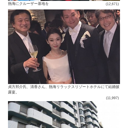
熱海にクルーザー基地を
(12,671)
貞方邦介氏、清香さん、熱海リラックスリゾートホテルにて結婚披
露宴。
(11,997)