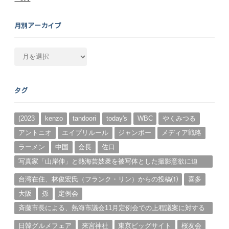
月別アーカイブ
月
別
ア
ー
タグ
カ
イ
ブ
(2023
kenzo
tandoori
today's
WBC
やくみつる
アントニオ
エイプリルール
ジャンボー
メディア戦略
ラーメン
中国
会長
佐口
写真家「山岸伸」と熱海芸妓衆を被写体とした撮影意欲に迫
る。（１）
台湾在住、林俊宏氏（フランク・リン）からの投稿⑴
喜多
大阪
孫
定例会
斉藤市長による、熱海市議会11月定例会での上程議案に対する
説明①
日韓グルメフェア
来宮神社
東京ビッグサイト
桜友会