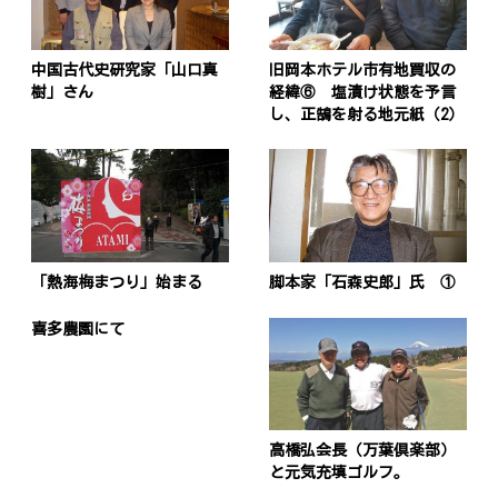
中国古代史研究家「山口真
旧岡本ホテル市有地買収の
樹」さん
経緯⑥ 塩漬け状態を予言
し、正鵠を射る地元紙（2）
「熱海梅まつり」始まる
脚本家「石森史郎」氏 ①
喜多農園にて
高橋弘会長（万葉倶楽部）
と元気充填ゴルフ。