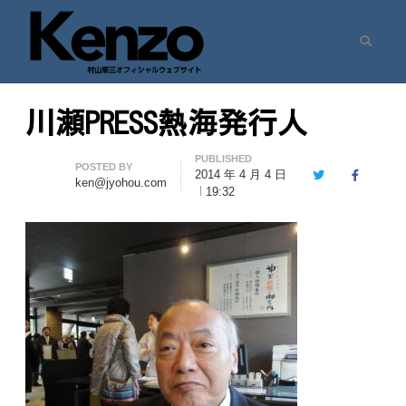
Search
村山憲三ウェブサイト
七転八起 – 村山憲三 Official Site
川瀬PRESS熱海発行人
PUBLISHED
Author
POSTED BY
2014 年 4 月 4 日
Twitter
Facebook
ken@jyohou.com
19:32