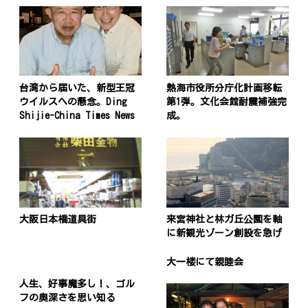
台湾から届いた、新型王冠
熱海市役所分庁化計画移転
ウイルスへの懸念。Ding
第1弾。文化会館耐震補強完
Shijie-China Times News
成。
大阪日本橋道具街
来宮神社と林ガ丘公園を軸
に新観光ゾーン創設を急げ
大一楼にて親睦会
人生、好事魔多し！、ゴル
フの奥深さを思い知る