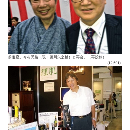
前進座、今村民路（現・藤川矢之輔）と再会。（再投稿）
(12,691)