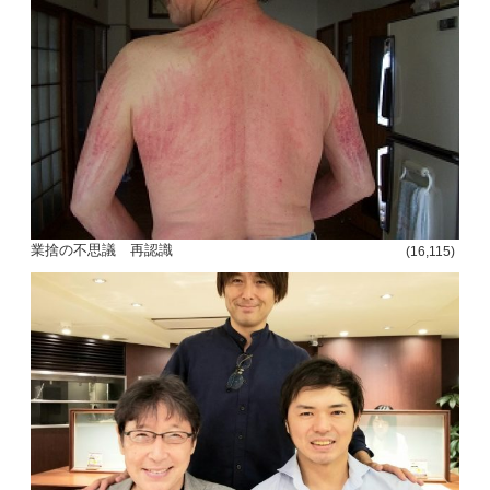
投
稿
s
ナ
ビ
業捨の不思議 再認識
(16,115)
ゲ
ー
シ
ョ
ン