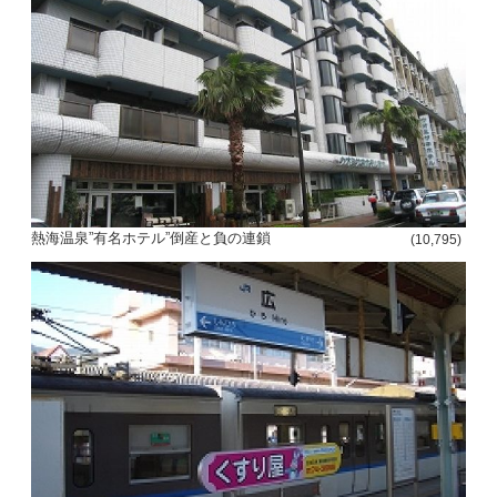
熱海温泉”有名ホテル”倒産と負の連鎖
(10,795)