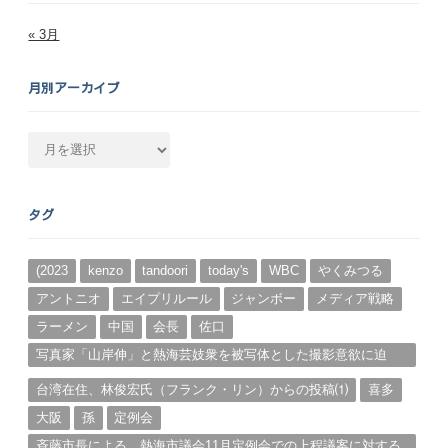
« 3月
月別アーカイブ
月
別
ア
ー
タグ
カ
イ
ブ
(2023
kenzo
tandoori
today's
WBC
やくみつる
アントニオ
エイプリルール
ジャンボー
メディア戦略
ラーメン
中国
会長
佐口
写真家「山岸伸」と熱海芸妓衆を被写体とした撮影意欲に迫
る。（１）
台湾在住、林俊宏氏（フランク・リン）からの投稿⑴
喜多
大阪
孫
定例会
斉藤市長による、熱海市議会11月定例会での上程議案に対する