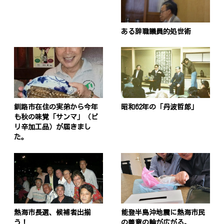
ある辞職議員的処世術
釧路市在住の実弟から今年
昭和62年の「丹波哲郎」
も秋の味覚「サンマ」（ピ
リ辛加工品）が届きまし
た。
熱海市長選、候補者出揃
能登半島沖地震に熱海市民
う！
の善意の輪が広がる。