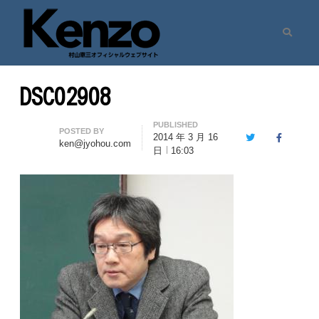
Search
村山憲三ウェブサイト
七転八起 – 村山憲三 Official Site
DSC02908
PUBLISHED
Author
POSTED BY
2014 年 3 月 16
Twitter
Facebook
ken@jyohou.com
日
16:03