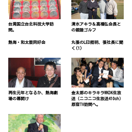
台湾国立台北科技大学訪
清水アキラ＆高橋弘会長と
問。
の親睦ゴルフ
熱海・和太鼓同好会
丸張のLED照明、張社長に聞
く(1)
再生元年となるか、熱海劇
金太郎のキラキラWKDK生放
場の幕開け
送（ニコニコ生放送410ch）
原宿TV訪問へ。