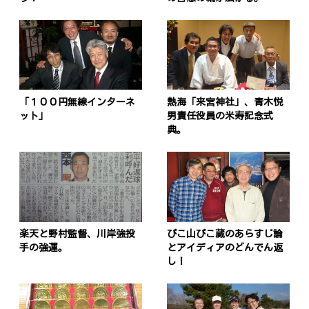
「１００円無線インターネ
熱海「来宮神社」、青木悦
ット」
男責任役員の米寿記念式
典。
楽天と野村監督、川岸強投
ぴこ山ぴこ蔵のあらすじ論
手の強運。
とアイディアのどんでん返
し！