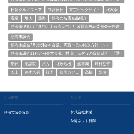
説明①
日韓グルメフェア
来宮神社
東京ビッグサイト
桜友会
温泉
焼肉
熱海
熱海の名店名品紹介
熱海市伊豆山「逢初川土石流災害」行政対応検証委員会報告書
と熱海市の問題意識とは。
熱海市議会
熱海市議会3月定例会本会議。斉藤市長の施政方針（２）
熱海市議会11月定例会本会議。村山けんぞうの質疑質問、「通
告書」掲載。（１）
網代
衆議院
貞方
財政危機
起雲閣
野村監督
釜山
鈴木宗男
韓国
韓国カフェ
高橋
高須
村山憲三
リンク
株式会社東栄
熱海市議会議員
熱海ネット新聞