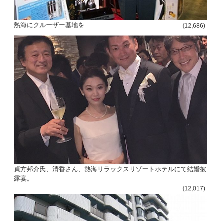
熱海にクルーザー基地を
(12,686)
貞方邦介氏、清香さん、熱海リラックスリゾートホテルにて結婚披
露宴。
(12,017)