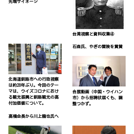
先端サイネージ
台湾視察と資料収集④
石森氏、やぎの冒険を賞賛
北海道釧路市への行政視察
は約20年ぶり。今回のテー
マは、ウイズコロナにおけ
合展動画（中国・ウイハン
る観光振興と釧路観光の高
市）から招聘状届くも、調
付加価値について。
整つかず。
高橋会長から川上龍也氏へ