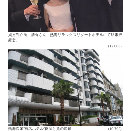
貞方邦介氏、清香さん、熱海リラックスリゾートホテルにて結婚披
露宴。
(12,003)
熱海温泉”有名ホテル”倒産と負の連鎖
(10,792)