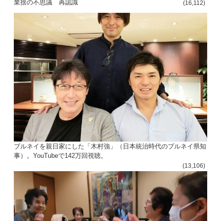
業捨の不思議 再認識
投
(16,112)
稿
s
ナ
ビ
ゲ
ー
シ
ョ
ン
ブルネイを親日家にした「木村強」（日本統治時代のブルネイ県知
事）。YouTubeで142万回視聴。
(13,106)