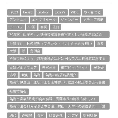
カ
イ
ブ
(2023
kenzo
tandoori
today's
WBC
やくみつる
アントニオ
エイプリルール
ジャンボー
メディア戦略
ラーメン
中国
会長
佐口
写真家「山岸伸」と熱海芸妓衆を被写体とした撮影意欲に迫
る。（１）
台湾在住、林俊宏氏（フランク・リン）からの投稿⑴
喜多
大阪
孫
定例会
斉藤市長による、熱海市議会11月定例会での上程議案に対する
説明①
日韓グルメフェア
来宮神社
東京ビッグサイト
桜友会
温泉
焼肉
熱海
熱海の名店名品紹介
熱海市伊豆山「逢初川土石流災害」行政対応検証委員会報告書
と熱海市の問題意識とは。
熱海市議会
熱海市議会3月定例会本会議。斉藤市長の施政方針（２）
熱海市議会11月定例会本会議。村山けんぞうの質疑質問、「通
告書」掲載。（１）
網代
衆議院
貞方
財政危機
起雲閣
野村監督