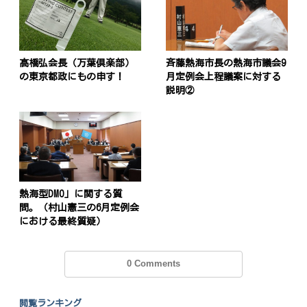
髙橋弘会長（万葉倶楽部）
斉藤熱海市長の熱海市議会9
の東京都政にもの申す！
月定例会上程議案に対する
説明②
熱海型DMO」に関する質
問。（村山憲三の6月定例会
における最終質疑）
0 Comments
閲覧ランキング