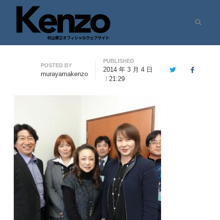
Search
村山憲三ウェブサイト
七転八起 – 村山憲三 Official Site
PUBLISHED
Author
POSTED BY
2014 年 3 月 4 日
Twitter
Facebook
murayamakenzo
21:29