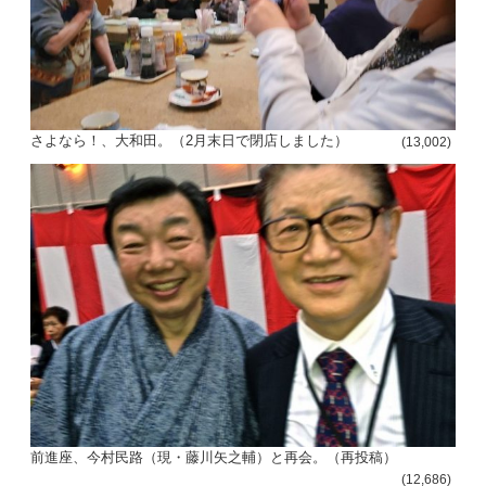
さよなら！、大和田。（2月末日で閉店しました）
(13,002)
前進座、今村民路（現・藤川矢之輔）と再会。（再投稿）
(12,686)