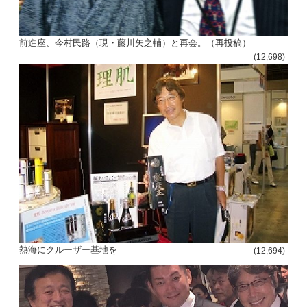
前進座、今村民路（現・藤川矢之輔）と再会。（再投稿）
(12,698)
熱海にクルーザー基地を
(12,694)