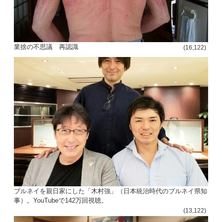
業捨の不思議 再認識
(16,122)
ブルネイを親日家にした「木村強」（日本統治時代のブルネイ県知
事）。YouTubeで142万回視聴。
(13,122)