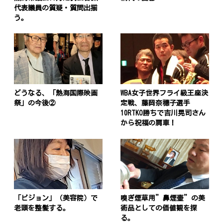
代表議員の質疑・質問出揃
う。
投
稿
s
ナ
どうなる、「熱海国際映画
WBA女子世界フライ級王座決
ビ
祭」の今後②
定戦、藤岡奈穗子選手
10RTKO勝ちで吉川晃司さん
ゲ
から祝福の肩車！
ー
シ
ョ
ン
「ピジョン」（美容院）で
嗅ぎ煙草用”鼻煙壷”の美
老頭を整髪する。
術品としての価値観を探
る。