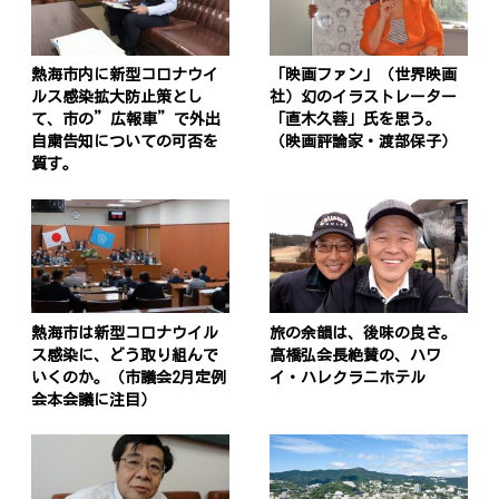
熱海市内に新型コロナウイ
「映画ファン」（世界映画
ルス感染拡大防止策とし
社）幻のイラストレーター
て、市の”広報車”で外出
「直木久蓉」氏を思う。
自粛告知についての可否を
（映画評論家・渡部保子）
質す。
熱海市は新型コロナウイル
旅の余韻は、後味の良さ。
ス感染に、どう取り組んで
高橋弘会長絶賛の、ハワ
いくのか。（市議会2月定例
イ・ハレクラニホテル
会本会議に注目）