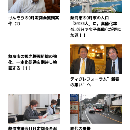
けんぞうの9月定例会質問案
熱海市の9月末の人口
件（2）
「36084人」に。高齢化率
48,68％で少子高齢化が更に
加速！！
熱海市の観光振興組織の強
化、一本化促進を期待し検
証する（１）
ティグレフォーラム”新春
の集い”へ
熱海市議会11月定例会各派
網代の憂鬱