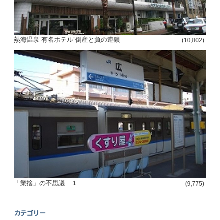
熱海温泉”有名ホテル”倒産と負の連鎖
(10,802)
「業捨」の不思議 １
(9,775)
カテゴリー