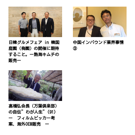
日韓グルメフェア in 韓国
中国インバウンド業界事情
庭園（梅園）の開催に期待
③
すること。ー熱海キムチの
販売ー
髙橋弘会長（万葉倶楽部）
の自伝”わが人生”(91)
ー フィルムビッカー考
案、海外OEM販売 ー