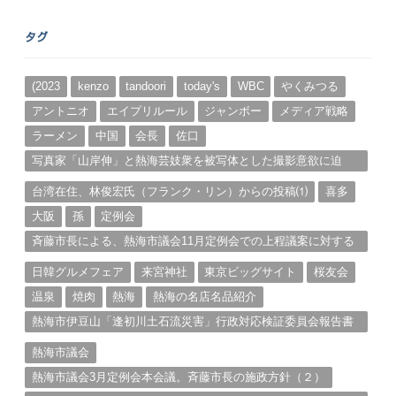
ア
ー
タグ
カ
イ
ブ
(2023
kenzo
tandoori
today's
WBC
やくみつる
アントニオ
エイプリルール
ジャンボー
メディア戦略
ラーメン
中国
会長
佐口
写真家「山岸伸」と熱海芸妓衆を被写体とした撮影意欲に迫
る。（１）
台湾在住、林俊宏氏（フランク・リン）からの投稿⑴
喜多
大阪
孫
定例会
斉藤市長による、熱海市議会11月定例会での上程議案に対する
説明①
日韓グルメフェア
来宮神社
東京ビッグサイト
桜友会
温泉
焼肉
熱海
熱海の名店名品紹介
熱海市伊豆山「逢初川土石流災害」行政対応検証委員会報告書
と熱海市の問題意識とは。
熱海市議会
熱海市議会3月定例会本会議。斉藤市長の施政方針（２）