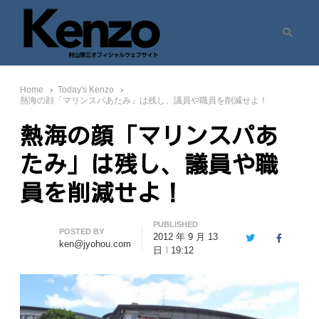
Search
村山憲三ウェブサイト
七転八起 – 村山憲三 Official Site
Home
Today's Kenzo
熱海の顔「マリンスパあたみ」は残し、議員や職員を削減せよ！
熱海の顔「マリンスパあ
たみ」は残し、議員や職
員を削減せよ！
PUBLISHED
Author
POSTED BY
2012 年 9 月 13
Twitter
Facebook
ken@jyohou.com
日
19:12