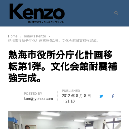
Search
村山憲三ウェブサイト
七転八起 – 村山憲三 Official Site
Home
Today's Kenzo
熱海市役所分庁化計画移転第1弾。文化会館耐震補強完成。
熱海市役所分庁化計画移
転第1弾。文化会館耐震補
強完成。
PUBLISHED
Author
POSTED BY
2012 年 8 月 8 日
Twitter
Facebook
ken@jyohou.com
21:18