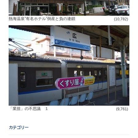
熱海温泉”有名ホテル”倒産と負の連鎖
(10,782)
「業捨」の不思議 １
(9,761)
カテゴリー