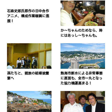
石森史郎氏原作の日中合作
アニメ、構成作業順調に進
展！
か〜ちゃんのためなら、時
にはあっし〜ちゃんも。
孫たちと、親族の結婚披露
熱海市断水による非常事態
宴へ
に直面も、全市一丸となっ
た協力機運高まる！