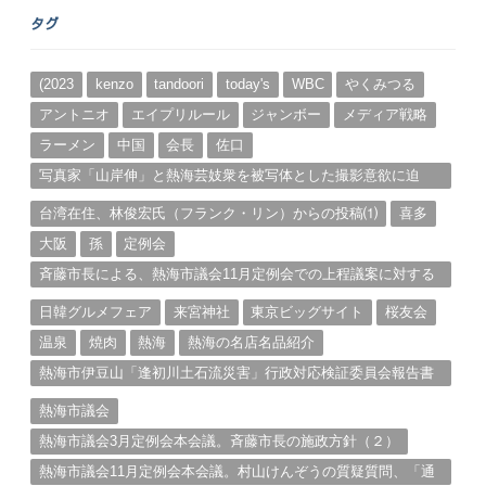
ー
タグ
カ
イ
ブ
(2023
kenzo
tandoori
today's
WBC
やくみつる
アントニオ
エイプリルール
ジャンボー
メディア戦略
ラーメン
中国
会長
佐口
写真家「山岸伸」と熱海芸妓衆を被写体とした撮影意欲に迫
る。（１）
台湾在住、林俊宏氏（フランク・リン）からの投稿⑴
喜多
大阪
孫
定例会
斉藤市長による、熱海市議会11月定例会での上程議案に対する
説明①
日韓グルメフェア
来宮神社
東京ビッグサイト
桜友会
温泉
焼肉
熱海
熱海の名店名品紹介
熱海市伊豆山「逢初川土石流災害」行政対応検証委員会報告書
と熱海市の問題意識とは。
熱海市議会
熱海市議会3月定例会本会議。斉藤市長の施政方針（２）
熱海市議会11月定例会本会議。村山けんぞうの質疑質問、「通