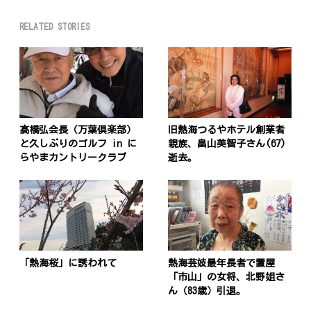
RELATED STORIES
髙橋弘会長（万葉倶楽部）
旧熱海つるやホテル創業者
と久しぶりのゴルフ in に
親族、畠山美智子さん(67)
らやまカントリークラブ
逝去。
「熱海桜」に誘われて
熱海芸妓最年長者で置屋
「市山」の女将、北野姐さ
ん（83歳）引退。