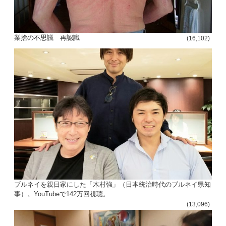
業捨の不思議 再認識
(16,102)
ブルネイを親日家にした「木村強」（日本統治時代のブルネイ県知
事）。YouTubeで142万回視聴。
(13,096)