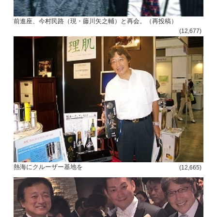
前進座、今村民路（現・藤川矢之輔）と再会。（再投稿）
(12,677)
熱海にクルーザー基地を
(12,665)