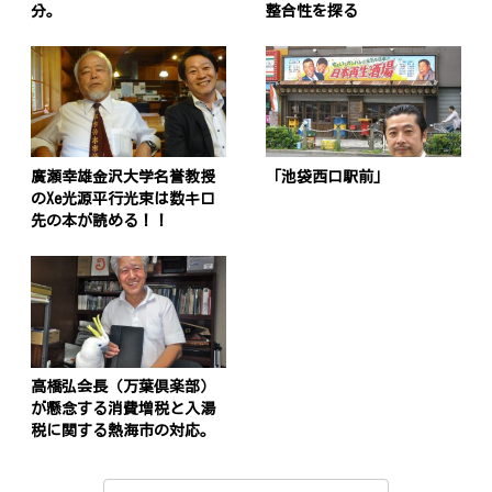
分。
整合性を探る
廣瀬幸雄金沢大学名誉教授
「池袋西口駅前」
のXe光源平行光束は数キロ
先の本が読める！！
高橋弘会長（万葉倶楽部）
が懸念する消費増税と入湯
投
税に関する熱海市の対応。
稿
s