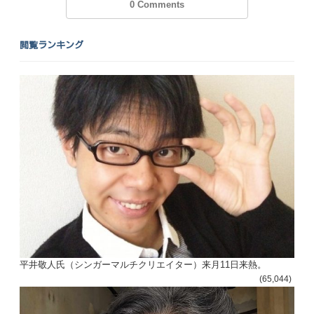
ナ
0 Comments
ビ
閲覧ランキング
ゲ
ー
シ
ョ
ン
平井敬人氏（シンガーマルチクリエイター）来月11日来熱。
(65,044)