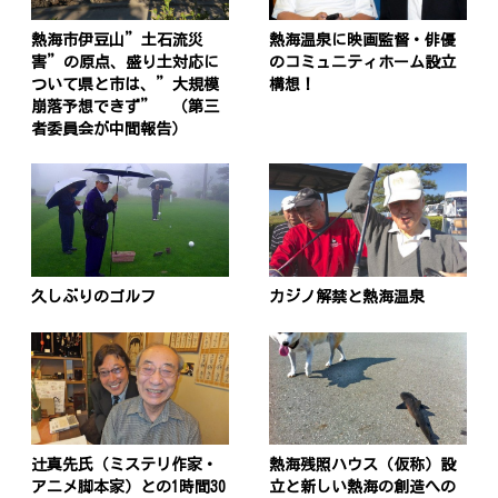
熱海市伊豆山”土石流災
熱海温泉に映画監督・俳優
害”の原点、盛り土対応に
のコミュニティホーム設立
ついて県と市は、”大規模
構想！
崩落予想できず” （第三
者委員会が中間報告）
久しぶりのゴルフ
カジノ解禁と熱海温泉
辻真先氏（ミステリ作家・
熱海残照ハウス（仮称）設
アニメ脚本家）との1時間30
立と新しい熱海の創造への