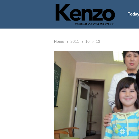
Today
村山憲三ウェブサイト
七転八起 – 村山憲三 Official
Home
2011
10
13