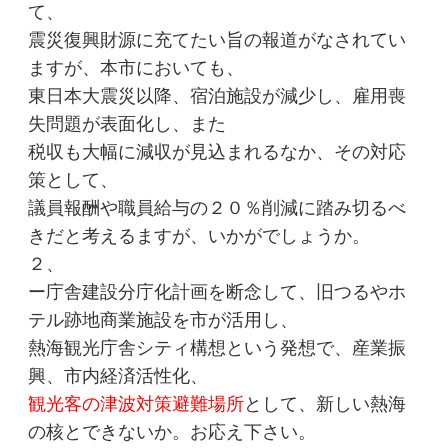
て、
震災復興財源に充てたい旨の報道がなされてい
ますが、本市においても、
東日本大震災以降、宿泊施設が減少し、雇用喪
失問題が表面化し、また
税収も大幅に減収が見込まれるなか、その対応
策として、
議員報酬や職員給与の２０％削減に踏み切るべ
きだと考えるますが、いかがでしょうか。
２、
ー庁舎建設分庁化計画を断念して、旧つるやホ
テル跡地商業施設を市が活用し、
熱海観光庁舎シティ構想という発想で、産業振
興、市内経済活性化、
観光客の津波対策避難場所
として、新しい熱海
の核とできないか。お応え下さい。