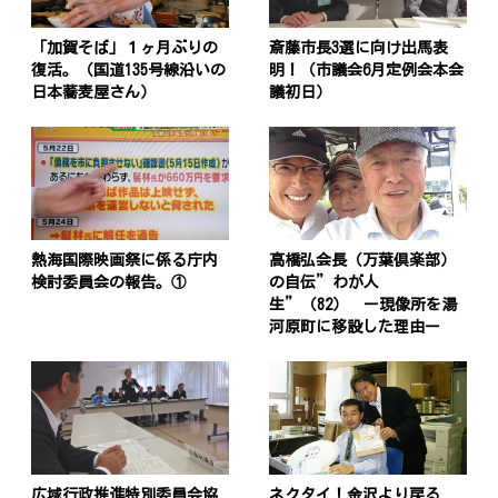
「加賀そば」１ヶ月ぶりの
斎藤市長3選に向け出馬表
復活。（国道135号線沿いの
明！（市議会6月定例会本会
日本蕎麦屋さん）
議初日）
熱海国際映画祭に係る庁内
高橋弘会長（万葉倶楽部）
検討委員会の報告。①
の自伝”わが人
生”（82） ー現像所を湯
河原町に移設した理由ー
広域行政推進特別委員会協
ネクタイ！金沢より戻る