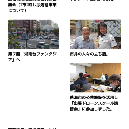
議会（1市2町し尿処理事業
について）
投
稿
s
ナ
ビ
第７回「湘南台ファンタジ
市井の人々の立ち話。
ア」へ
ゲ
ー
シ
ョ
熱海市の公共施設を活用し
ン
「出張ドローンスクール講
習会」に参加しました。