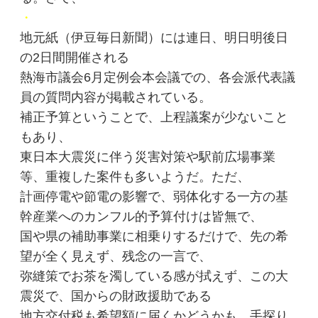
・
地元紙（伊豆毎日新聞）には連日、明日明後日
の2日間開催される
熱海市議会6月定例会本会議での、各会派代表議
員の質問内容が掲載されている。
補正予算ということで、上程議案が少ないこと
もあり、
東日本大震災に伴う災害対策や駅前広場事業
等、重複した案件も多いようだ。ただ、
計画停電や節電の影響で、弱体化する一方の基
幹産業へのカンフル的予算付けは皆無で、
国や県の補助事業に相乗りするだけで、先の希
望が全く見えず、残念の一言で、
弥縫策でお茶を濁している感が拭えず、この大
震災で、国からの財政援助である
地方交付税も希望額に届くかどうかも、手探り