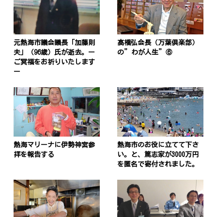
元熱海市議会議長「加藤則
髙橋弘会長（万葉倶楽部）
夫」（96歳）氏が逝去。ー
の”わが人生”⑥
ご冥福をお祈りいたします
ー
熱海マリーナに伊勢神宮参
熱海市のお役に立てて下さ
拝を報告する
い。と、篤志家が3000万円
を匿名で寄付されました。