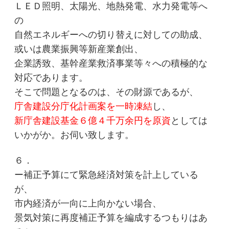
ＬＥＤ照明、太陽光、地熱発電、水力発電等へ
の
自然エネルギーへの切り替えに対しての助成、
或いは農業振興等新産業創出、
企業誘致、基幹産業救済事業等々への積極的な
対応であります。
そこで問題となるのは、その財源であるが、
庁舎建設分庁化計画案を一時凍結
し、
新庁舎建設基金６億４千万余円を原資
としては
いかがか。お伺い致します。
６．
ー補正予算にて緊急経済対策を計上している
が、
市内経済が一向に上向かない場合、
景気対策に再度補正予算を編成するつもりはあ