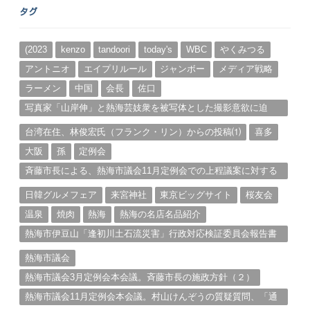
ー
タグ
カ
イ
ブ
(2023
kenzo
tandoori
today's
WBC
やくみつる
アントニオ
エイプリルール
ジャンボー
メディア戦略
ラーメン
中国
会長
佐口
写真家「山岸伸」と熱海芸妓衆を被写体とした撮影意欲に迫
る。（１）
台湾在住、林俊宏氏（フランク・リン）からの投稿⑴
喜多
大阪
孫
定例会
斉藤市長による、熱海市議会11月定例会での上程議案に対する
説明①
日韓グルメフェア
来宮神社
東京ビッグサイト
桜友会
温泉
焼肉
熱海
熱海の名店名品紹介
熱海市伊豆山「逢初川土石流災害」行政対応検証委員会報告書
と熱海市の問題意識とは。
熱海市議会
熱海市議会3月定例会本会議。斉藤市長の施政方針（２）
熱海市議会11月定例会本会議。村山けんぞうの質疑質問、「通
告書」掲載。（１）