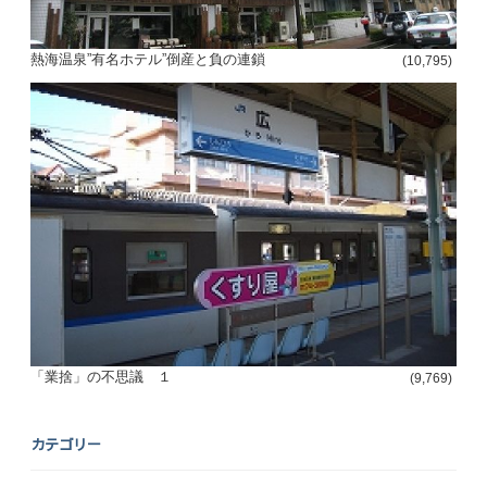
熱海温泉”有名ホテル”倒産と負の連鎖
(10,795)
「業捨」の不思議 １
(9,769)
カテゴリー