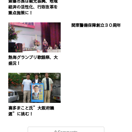
斎藤市長は観光振興、地域
経済の活性化、行政改革を
重点施策に！
関東警備保障創立３０周年
熱海グランプリ歌謡祭、大
盛況！
喜多まこと氏”大阪府議
選”に挑む！