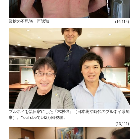
業捨の不思議 再認識
(16,114)
ブルネイを親日家にした「木村強」（日本統治時代のブルネイ県知
事）。YouTubeで142万回視聴。
(13,111)