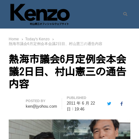
Search
村山憲三ウェブサイト
七転八起 – 村山憲三 Official Site
Home
Today's Kenzo
熱海市議会6月定例会本会議2日目、村山憲三の通告内容
熱海市議会6月定例会本会
議2日目、村山憲三の通告
内容
PUBLISHED
Author
POSTED BY
2011 年 6 月 22
Twitter
Facebook
ken@jyohou.com
日
19:46