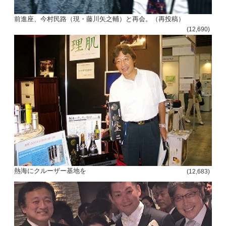
前進座、今村民路（現・藤川矢之輔）と再会。（再投稿）
(12,690)
熱海にクルーザー基地を
(12,683)