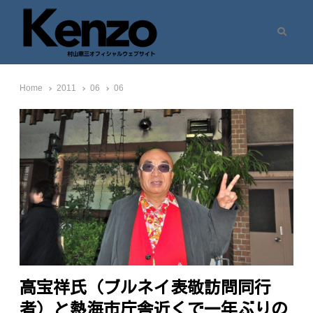
Search
村山憲三ウェブサイト
七転八起 – 村山憲三 Official Site
Home
2011
06
06
高宝祥氏（ブルネイ表敬訪問同行
者）と熱海市庁舎近くで一年ぶりの