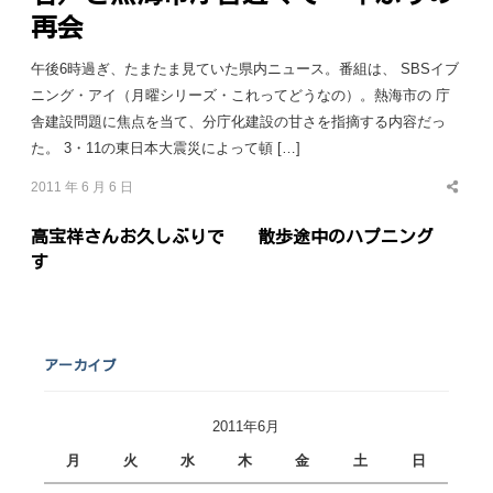
再会
午後6時過ぎ、たまたま見ていた県内ニュース。番組は、 SBSイブ
ニング・アイ（月曜シリーズ・これってどうなの）。熱海市の 庁
舎建設問題に焦点を当て、分庁化建設の甘さを指摘する内容だっ
た。 3・11の東日本大震災によって頓 […]
2011 年 6 月 6 日
Share
this
post
高宝祥さんお久しぶりで
散歩途中のハプニング
す
アーカイブ
2011年6月
月
火
水
木
金
土
日