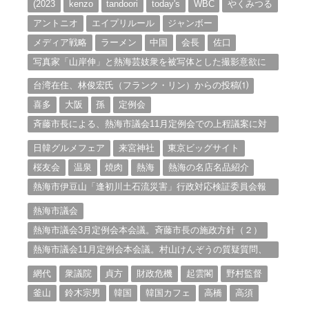
ブ
(2023
kenzo
tandoori
today's
WBC
やくみつる
アントニオ
エイプリルール
ジャンボー
メディア戦略
ラーメン
中国
会長
佐口
写真家「山岸伸」と熱海芸妓衆を被写体とした撮影意欲に
迫る。（１）
台湾在住、林俊宏氏（フランク・リン）からの投稿⑴
喜多
大阪
孫
定例会
斉藤市長による、熱海市議会11月定例会での上程議案に対
する説明①
日韓グルメフェア
来宮神社
東京ビッグサイト
桜友会
温泉
焼肉
熱海
熱海の名店名品紹介
熱海市伊豆山「逢初川土石流災害」行政対応検証委員会報
告書と熱海市の問題意識とは。
熱海市議会
熱海市議会3月定例会本会議。斉藤市長の施政方針（２）
熱海市議会11月定例会本会議。村山けんぞうの質疑質問、
「通告書」掲載。（１）
網代
衆議院
貞方
財政危機
起雲閣
野村監督
釜山
鈴木宗男
韓国
韓国カフェ
高橋
高須