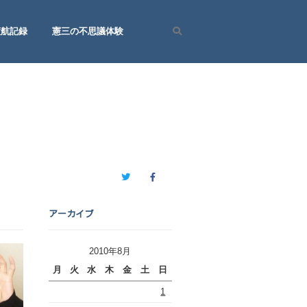
渡航記録
憲三の不思議体験
Search
Twitter
Facebook
アーカイブ
2010年8月
月
火
水
木
金
土
日
1