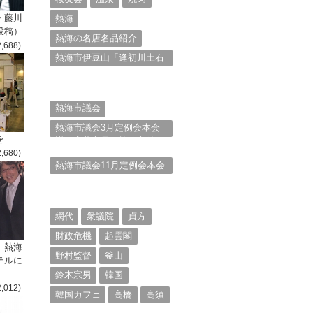
・藤川
熱海
投稿）
熱海の名店名品紹介
2,688)
熱海市伊豆山「逢初川土石
流災害」行政対応検証委員
会報告書と熱海市の問題意
識とは。
熱海市議会
熱海市議会3月定例会本会
を
議。斉藤市長の施政方針
2,680)
（２）
熱海市議会11月定例会本会
議。村山けんぞうの質疑質
問、「通告書」掲載。
（１）
網代
衆議院
貞方
財政危機
起雲閣
、熱海
野村監督
釜山
テルに
鈴木宗男
韓国
2,012)
韓国カフェ
高橋
高須