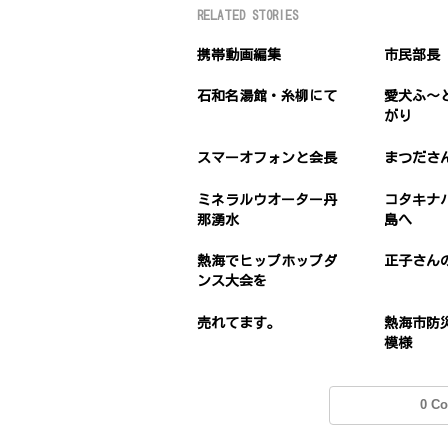
RELATED STORIES
携帯動画編集
市民部長
石和名湯館・糸柳にて
愛犬ふ〜
がり
スマーオフォンと会長
まつださ
ミネラルウオーター丹
コタキナ
那湧水
島へ
熱海でヒップホップダ
正子さん
ンス大会を
売れてます。
熱海市防
模様
0 C