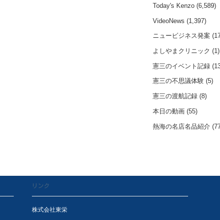
Today's Kenzo
(6,589)
VideoNews
(1,397)
ニュービジネス発案
(17
よしやまクリニック
(1)
憲三のイベント記録
(13
憲三の不思議体験
(5)
憲三の渡航記録
(8)
本日の動画
(55)
熱海の名店名品紹介
(77
リンク
株式会社東栄