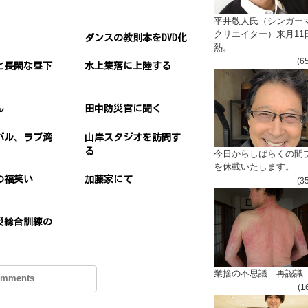
平井敬人氏（シンガー
クリエイター）来月11
ダンスの教則本をDVD化
熱。
(6
と長閑な昼下
水上集落に上陸する
ん
田中防災官に聞く
バル、ラブ湾
山岸スタジオを訪問す
る
今日からしばらくの間
を休載いたします。
の福笑い
加藤家にて
(3
災総合訓練の
業捨の不思議 再認識
omments
(1