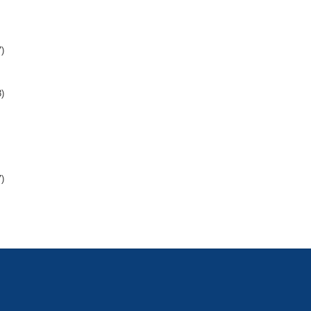
)
)
)