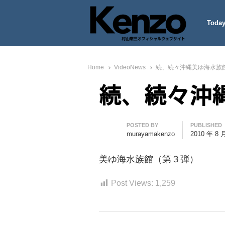
Today
村山憲三ウェブサイト
七転八起 – 村山憲三 Official
Home
VideoNews
続、続々沖縄美ゆ海水族
続、続々沖
Author
POSTED BY
PUBLISHED
murayamakenzo
2010 年 8 
美ゆ海水族館（第３弾）
Post Views:
1,259