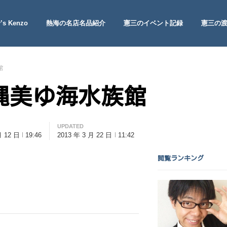
’s Kenzo
熱海の名店名品紹介
憲三のイベント記録
憲三の
 Site
館
縄美ゆ海水族館
UPDATED
月 12 日
19:46
2013 年 3 月 22 日
11:42
閲覧ランキング