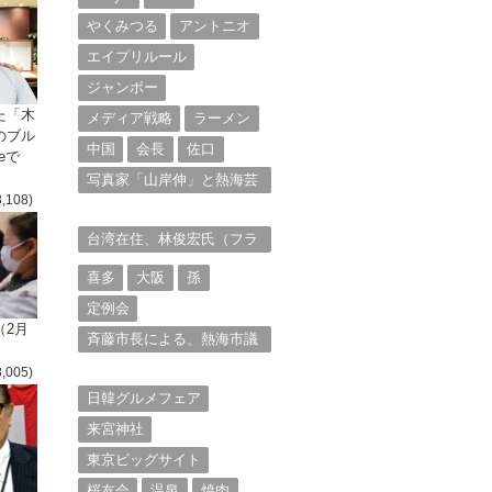
やくみつる
アントニオ
エイプリルール
ジャンボー
た「木
メディア戦略
ラーメン
のブル
中国
会長
佐口
eで
写真家「山岸伸」と熱海芸
3,108)
妓衆を被写体とした撮影意
欲に迫る。（１）
台湾在住、林俊宏氏（フラ
ンク・リン）からの投稿⑴
喜多
大阪
孫
定例会
（2月
斉藤市長による、熱海市議
会11月定例会での上程議案
3,005)
に対する説明①
日韓グルメフェア
来宮神社
東京ビッグサイト
桜友会
温泉
焼肉