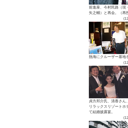
前進座、今村民路（現
矢之輔）と再会。（再
(1
熱海にクルーザー基地
(1
貞方邦介氏、清香さん
リラックスリゾートホ
て結婚披露宴。
(1