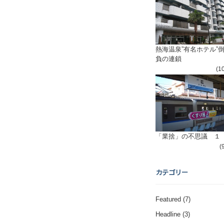
熱海温泉”有名ホテル”
負の連鎖
(1
「業捨」の不思議 １
(
カテゴリー
Featured
(7)
Headline
(3)