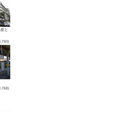
倒産と
0,793)
9,768)