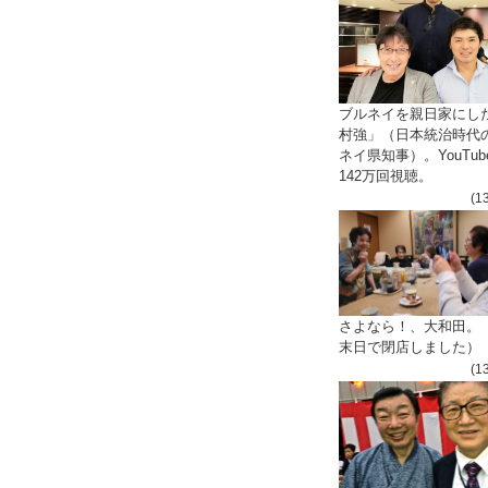
ブルネイを親日家にし
村強」（日本統治時代
ネイ県知事）。YouTub
142万回視聴。
(1
さよなら！、大和田。
末日で閉店しました）
(1