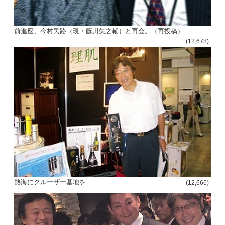
前進座、今村民路（現・藤川矢之輔）と再会。（再投稿）
(12,678)
熱海にクルーザー基地を
(12,666)