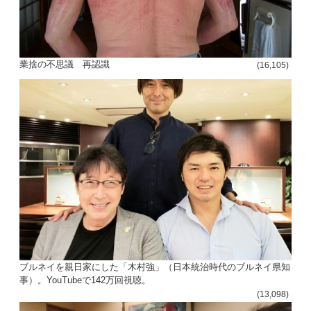
業捨の不思議 再認識
(16,105)
ブルネイを親日家にした「木村強」（日本統治時代のブルネイ県知
事）。YouTubeで142万回視聴。
(13,098)