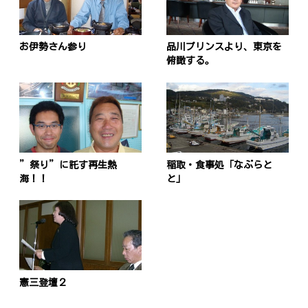
お伊勢さん参り
品川プリンスより、東京を
俯瞰する。
”祭り”に託す再生熱
稲取・食事処「なぶらと
海！！
と」
憲三登壇２