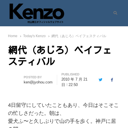
Search
村山憲三ウェブサイト
七転八起 – 村山憲三 Official Site
Home
Today's Kenzo
網代（あじろ）ベイフェスティバル
網代（あじろ）ベイフェ
スティバル
PUBLISHED
Author
POSTED BY
2010 年 7 月 21
Twitter
Facebook
ken@jyohou.com
日
22:50
4日留守にしていたこともあり、今日はそこそこ
の忙しさだった。朝は、
愛犬ふ〜と久しぶりで山の手を歩く。神戸に居