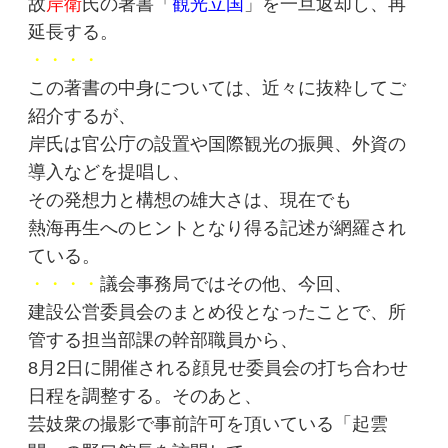
故
岸衛
氏の著書「
観光立国
」を一旦返却し、再
延長する。
・・・・
この著書の中身については、近々に抜粋してご
紹介するが、
岸氏は官公庁の設置や国際観光の振興、外資の
導入などを提唱し、
その発想力と構想の雄大さは、現在でも
熱海再生へのヒントとなり得る記述が網羅され
ている。
・・・・
議会事務局ではその他、今回、
建設公営委員会のまとめ役となったことで、所
管する担当部課の幹部職員から、
8月2日に開催される顔見せ委員会の打ち合わせ
日程を調整する。そのあと、
芸妓衆の撮影で事前許可を頂いている「起雲