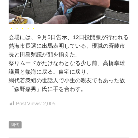
・・・・・
会場には、９月5日告示、12日投開票が行われる
熱海市長選に出馬表明している、現職の斉藤市
長と田島県議が顔を揃えた。
祭りムードがたけなわとなる少し前、高橋幸雄
議員と熱海に戻る。自宅に戻り、
網代若衆組の世話人で小生の親友でもあった故
「森野嘉男」氏に手を合わす。
Post Views:
2,005
網代