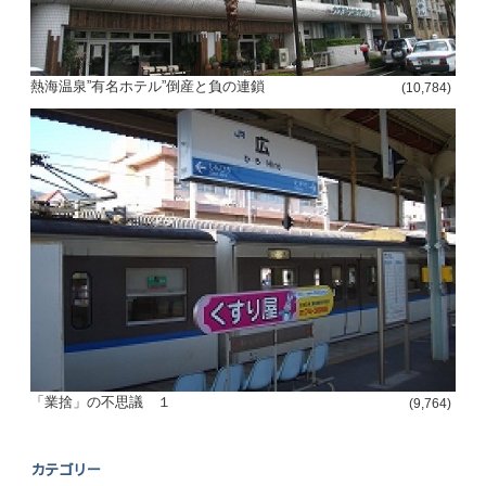
熱海温泉”有名ホテル”倒産と負の連鎖
(10,784)
「業捨」の不思議 １
(9,764)
カテゴリー