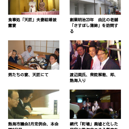
食事処「天匠」夫妻結婚披
創業明治23年 由比の老舗
露宴
「さすぼし蒲鉾」を訪問す
る
男たちの宴、天匠にて
渡辺周氏、衆院解散、即、
熱海入り
熱海市議会3月定例会、本会
網代「町場」廃墟と化した