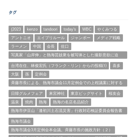
ア
ー
タグ
カ
イ
ブ
(2023
kenzo
tandoori
today's
WBC
やくみつる
アントニオ
エイプリルール
ジャンボー
メディア戦略
ラーメン
中国
会長
佐口
写真家「山岸伸」と熱海芸妓衆を被写体とした撮影意欲に迫
る。（１）
台湾在住、林俊宏氏（フランク・リン）からの投稿⑴
喜多
大阪
孫
定例会
斉藤市長による、熱海市議会11月定例会での上程議案に対する
説明①
日韓グルメフェア
来宮神社
東京ビッグサイト
桜友会
温泉
焼肉
熱海
熱海の名店名品紹介
熱海市伊豆山「逢初川土石流災害」行政対応検証委員会報告書
と熱海市の問題意識とは。
熱海市議会
熱海市議会3月定例会本会議。斉藤市長の施政方針（２）