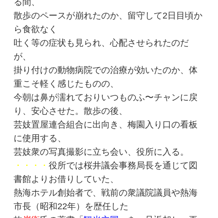
る間、
散歩のペースが崩れたのか、留守して2日目頃か
ら食欲なく
吐く等の症状も見られ、心配させられたのだ
が、
掛り付けの動物病院での治療が効いたのか、体
重こそ軽く感じたものの、
今朝は鼻が濡れておりいつものふ〜チャンに戻
り、安心させた。散歩の後、
芸妓置屋連合組合に出向き、梅園入り口の看板
に使用する、
芸妓衆の写真撮影に立ち会い、役所に入る。
・・・・
役所では桜井議会事務局長を通じて図
書館よりお借りしていた、
熱海ホテル創始者で、戦前の衆議院議員や熱海
市長（昭和22年）を歴任した