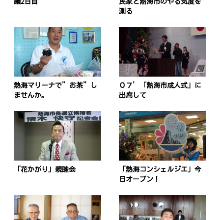
議2日目
民家と熱海市のやる気度を
測る
投
稿
s
ナ
熱海マリーナで”お茶”し
０７’「熱海市成人式」に
ませんか。
出席して
ビ
ゲ
ー
シ
ョ
「花かがり」親睦会
「熱海コンシェルジエ」今
日オープン！
ン