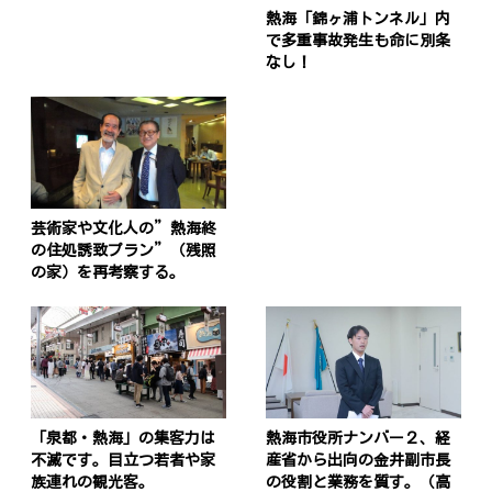
熱海「錦ヶ浦トンネル」内
で多重事故発生も命に別条
なし！
芸術家や文化人の”熱海終
の住処誘致プラン”（残照
の家）を再考察する。
「泉都・熱海」の集客力は
熱海市役所ナンバー２、経
不滅です。目立つ若者や家
産省から出向の金井副市長
族連れの観光客。
の役割と業務を質す。（高