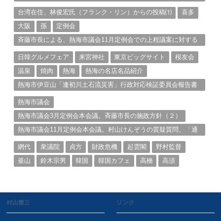
る。（１）
台湾在住、林俊宏氏（フランク・リン）からの投稿⑴
喜多
大阪
孫
定例会
斉藤市長による、熱海市議会11月定例会での上程議案に対する
説明①
日韓グルメフェア
来宮神社
東京ビッグサイト
桜友会
温泉
焼肉
熱海
熱海の名店名品紹介
熱海市伊豆山「逢初川土石流災害」行政対応検証委員会報告書
と熱海市の問題意識とは。
熱海市議会
熱海市議会3月定例会本会議。斉藤市長の施政方針（２）
熱海市議会11月定例会本会議。村山けんぞうの質疑質問、「通
告書」掲載。（１）
網代
衆議院
貞方
財政危機
起雲閣
野村監督
釜山
鈴木宗男
韓国
韓国カフェ
高橋
高須
村山憲三
リンク