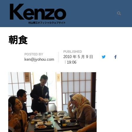
Search
村山憲三ウェブサイト
七転八起 – 村山憲三 Official Site
朝食
PUBLISHED
Author
POSTED BY
2010 年 5 月 9 日
Twitter
Facebook
ken@jyohou.com
19:06