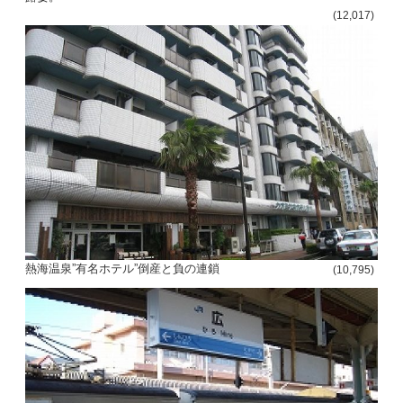
(12,017)
熱海温泉”有名ホテル”倒産と負の連鎖
(10,795)