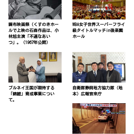
調布映画祭（くすのきホー
WBA女子世界スーパーフライ
ルで上映の石森作品は、小
級タイトルマッチin後楽園
林旭主演「不適なあい
ホール
つ」。（1967年公開）
ブルネイ王国が期待する
自衛隊静岡地方協力隊（地
「錦鯉」育成事業につい
本）広報官来庁
て。