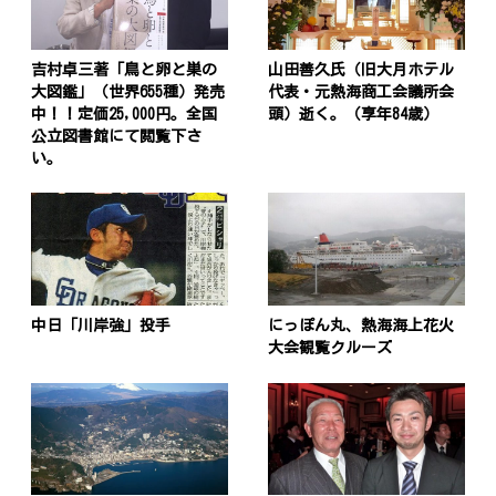
吉村卓三著「鳥と卵と巣の
山田善久氏（旧大月ホテル
大図鑑」（世界655種）発売
代表・元熱海商工会議所会
中！！定価25,000円。全国
頭）逝く。（享年84歳）
公立図書館にて閲覧下さ
い。
中日「川岸強」投手
にっぽん丸、熱海海上花火
大会観覧クルーズ