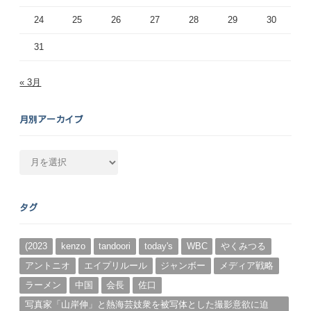
24
25
26
27
28
29
30
31
« 3月
月別アーカイブ
月
別
ア
ー
タグ
カ
イ
ブ
(2023
kenzo
tandoori
today's
WBC
やくみつる
アントニオ
エイプリルール
ジャンボー
メディア戦略
ラーメン
中国
会長
佐口
写真家「山岸伸」と熱海芸妓衆を被写体とした撮影意欲に迫