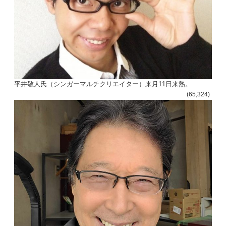
平井敬人氏（シンガーマルチクリエイター）来月11日来熱。
(65,324)
投
稿
s
ナ