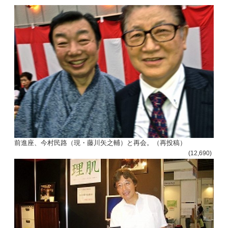
前進座、今村民路（現・藤川矢之輔）と再会。（再投稿）
(12,690)