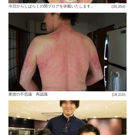
ビ
今日からしばらくの間ブログを休載いたします。
(35,354)
ゲ
ー
シ
ョ
ン
業捨の不思議 再認識
(16,115)