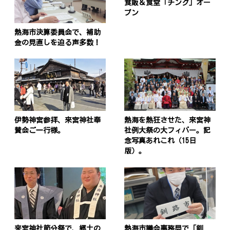
食販＆食堂「チング」オー
プン
熱海市決算委員会で、補助
金の見直しを迫る声多数！
伊勢神宮参拝、来宮神社奉
熱海を熱狂させた、来宮神
賛会ご一行様。
社例大祭の大フィバー。記
念写真あれこれ（15日
版）。
来宮神社節分祭で、郷土の
熱海市議会事務局で「釧