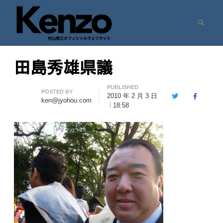
Search
村山憲三ウェブサイト
七転八起 – 村山憲三 Official Site
田島秀雄県議
PUBLISHED
Author
POSTED BY
2010 年 2 月 3 日
Twitter
Facebook
ken@jyohou.com
18:58