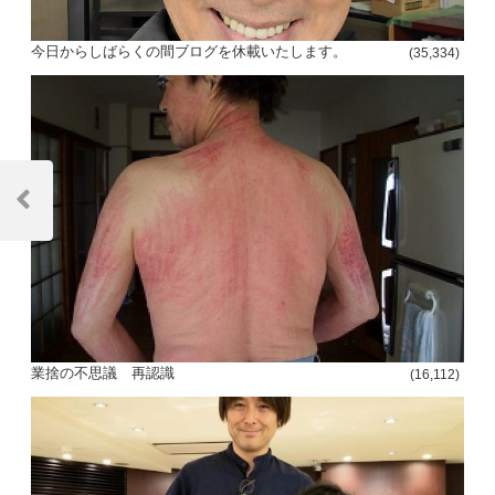
今日からしばらくの間ブログを休載いたします。
(35,334)
投
稿
Previous
Post
ナ
ビ
ゲ
ー
業捨の不思議 再認識
(16,112)
シ
ョ
ン