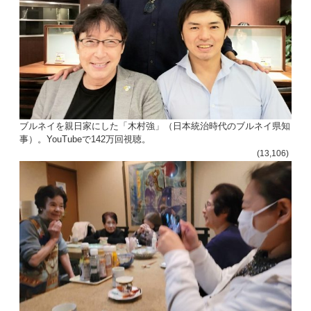
ブルネイを親日家にした「木村強」（日本統治時代のブルネイ県知
事）。YouTubeで142万回視聴。
(13,106)