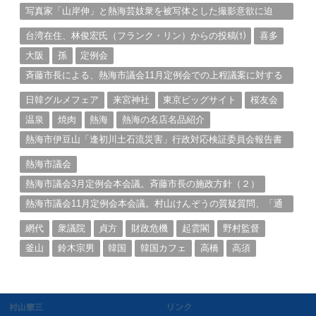
写真家「山岸伸」と熱海芸妓衆を被写体とした撮影意欲に迫
る。（１）
台湾在住、林俊宏氏（フランク・リン）からの投稿⑴
喜多
大阪
孫
定例会
斉藤市長による、熱海市議会11月定例会での上程議案に対する
説明①
日韓グルメフェア
来宮神社
東京ビッグサイト
桜友会
温泉
焼肉
熱海
熱海の名店名品紹介
熱海市伊豆山「逢初川土石流災害」行政対応検証委員会報告書
と熱海市の問題意識とは。
熱海市議会
熱海市議会3月定例会本会議。斉藤市長の施政方針（２）
熱海市議会11月定例会本会議。村山けんぞうの質疑質問、「通
告書」掲載。（１）
網代
衆議院
貞方
財政危機
起雲閣
野村監督
釜山
鈴木宗男
韓国
韓国カフェ
高橋
高須
村山憲三
リンク