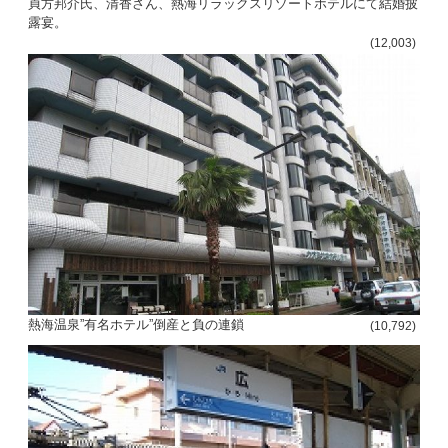
貞方邦介氏、清香さん、熱海リラックスリゾートホテルにて結婚披
露宴。
(12,003)
熱海温泉”有名ホテル”倒産と負の連鎖
(10,792)