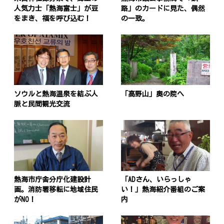
人気力士「熱海富士」が豆
路」のカードに見た、偶然
をまき、福を呼び込む！
の一致。
ソウルと熱海温泉を結ぶ人
「高野山」奥の院へ
脈と民間観光交流
熱海市庁舎分庁化建設計
「ADさん、いらっしゃ
画。消防署移転に地域住民
い！」熱海紹介番組のご案
がNO！
内