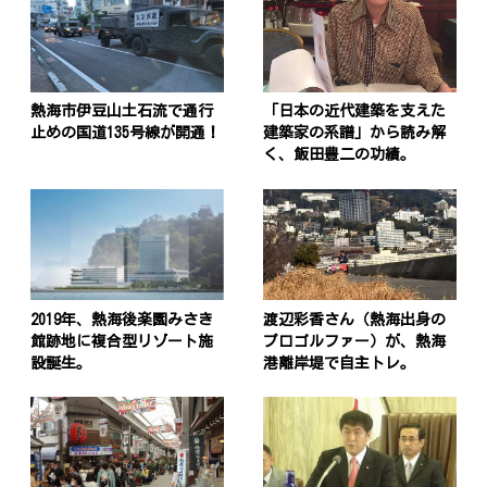
熱海市伊豆山土石流で通行
「日本の近代建築を支えた
止めの国道135号線が開通！
建築家の系譜」から読み解
く、飯田豊二の功績。
2019年、熱海後楽園みさき
渡辺彩香さん（熱海出身の
館跡地に複合型リゾート施
プロゴルファー）が、熱海
設誕生。
港離岸堤で自主トレ。