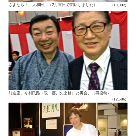
さよなら！、大和田。（2月末日で閉店しました）
(13,002)
前進座、今村民路（現・藤川矢之輔）と再会。（再投稿）
(12,686)