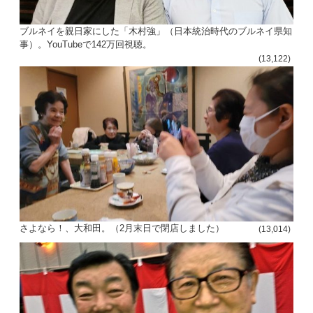
ブルネイを親日家にした「木村強」（日本統治時代のブルネイ県知
事）。YouTubeで142万回視聴。
(13,122)
さよなら！、大和田。（2月末日で閉店しました）
(13,014)