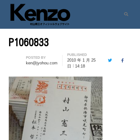
Search
村山憲三ウェブサイト
七転八起 – 村山憲三 Official Site
P1060833
PUBLISHED
Author
POSTED BY
2010 年 1 月 25
Twitter
Facebook
ken@jyohou.com
日
14:18