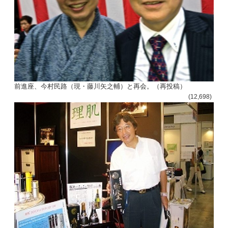
前進座、今村民路（現・藤川矢之輔）と再会。（再投稿）
(12,698)