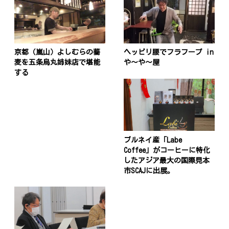
京都（嵐山）よしむらの蕎
ヘッピリ腰でフラフープ in
麦を五条烏丸姉妹店で堪能
や〜や〜屋
する
ブルネイ産「Labe
Coffee」がコーヒーに特化
したアジア最大の国際見本
市SCAJに出展。