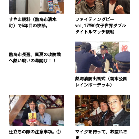
すやま眼科（熱海市清水
ファイティングビー
町）で5年目の検診。
vol.17WBO女子世界ダブル
タイトルマッチ観戦
熱海市長選、真夏の攻防戦
へ熱い戦いの幕開け！！
熱海消防出初式（親水公園
レインボーデッキ）
辻立ちの際の注意事項。①
マイクを持って、お疲れさ
ま