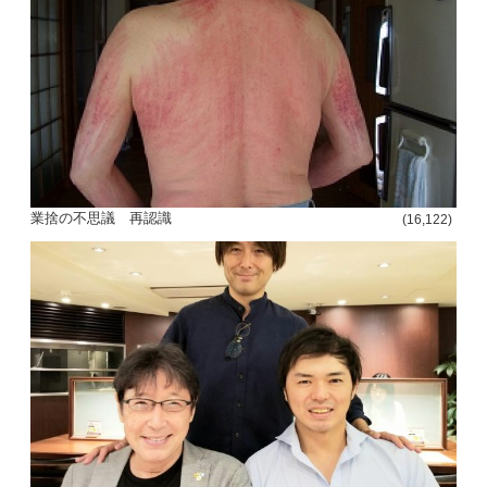
ー
シ
ョ
ン
業捨の不思議 再認識
(16,122)