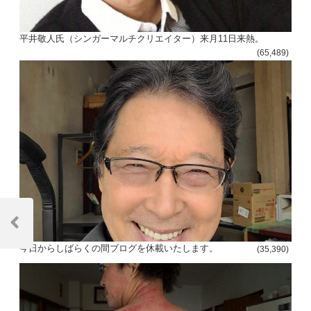
平井敬人氏（シンガーマルチクリエイター）来月11日来熱。
(65,489)
投
稿
Previous
Post
今日からしばらくの間ブログを休載いたします。
(35,390)
ナ
ビ
ゲ