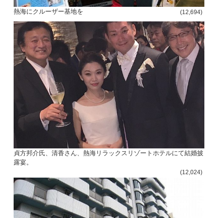
熱海にクルーザー基地を
(12,694)
貞方邦介氏、清香さん、熱海リラックスリゾートホテルにて結婚披
露宴。
(12,024)