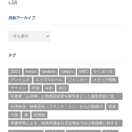
« 3月
月別アーカイブ
月
別
ア
ー
タグ
カ
イ
ブ
(2023
kenzo
tandoori
today's
WBC
やくみつる
アントニオ
エイプリルール
ジャンボー
メディア戦略
ラーメン
中国
会長
佐口
写真家「山岸伸」と熱海芸妓衆を被写体とした撮影意欲に迫
る。（１）
台湾在住、林俊宏氏（フランク・リン）からの投稿⑴
喜多
大阪
孫
定例会
斉藤市長による、熱海市議会11月定例会での上程議案に対する
説明①