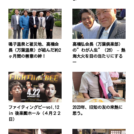
鳴子温泉と被災地、高橋会
高橋弘会長（万葉倶楽部）
長（万葉温泉）が結んだ約2
の”わが人生”（26） – 熱
ヶ月間の善意の絆！
海大火を目の当たりにする
ー
ファイティングビーvol.12
2023年、旧知の友の来熱に
in 後楽園ホール（４月２２
思う。
日）