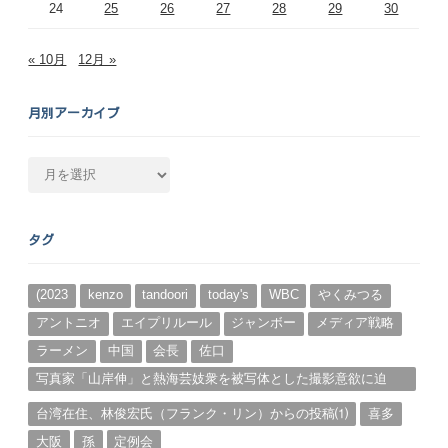
24
25
26
27
28
29
30
« 10月
12月 »
月別アーカイブ
月
別
ア
ー
タグ
カ
イ
ブ
(2023
kenzo
tandoori
today's
WBC
やくみつる
アントニオ
エイプリルール
ジャンボー
メディア戦略
ラーメン
中国
会長
佐口
写真家「山岸伸」と熱海芸妓衆を被写体とした撮影意欲に迫
る。（１）
台湾在住、林俊宏氏（フランク・リン）からの投稿⑴
喜多
大阪
孫
定例会