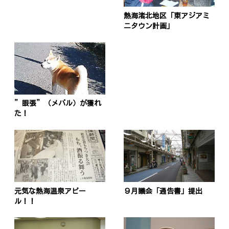
ナ
熱海渚北地区「東アジアミ
ビ
ニタウン計画」
ゲ
ー
シ
ョ
”眼張”（メバル）が獲れ
ン
た！
元気な熱海温泉アピー
９月議会「通告書」提出
ル！！