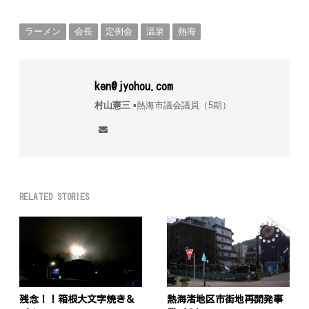
ラーメン
会長
定例会
温泉
熱海
ken@jyohou.com
村山憲三
▪︎熱海市議会議員（5期）
RELATED STORIES
残念！！箱根大文字焼き＆
熱海渚地区市街地再開発事