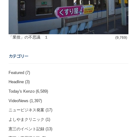
「業捨」の不思議 １
(9,769)
カテゴリー
Featured
(7)
Headline
(3)
Today's Kenzo
(6,589)
VideoNews
(1,397)
ニュービジネス発案
(17)
よしやまクリニック
(1)
憲三のイベント記録
(13)