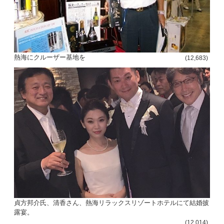
熱海にクルーザー基地を
(12,683)
貞方邦介氏、清香さん、熱海リラックスリゾートホテルにて結婚披
露宴。
(12,014)