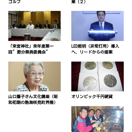
ゴルフ
業（２）
「来宮神社」来年度第一
LED照明（非常灯用）導入
回”節分祭典委員会”
へ、リードからの提案
山口藤子さん文化講座（昭
オリンピック千円硬貨
和初期の熱海咲見町界隈）
投
稿
s