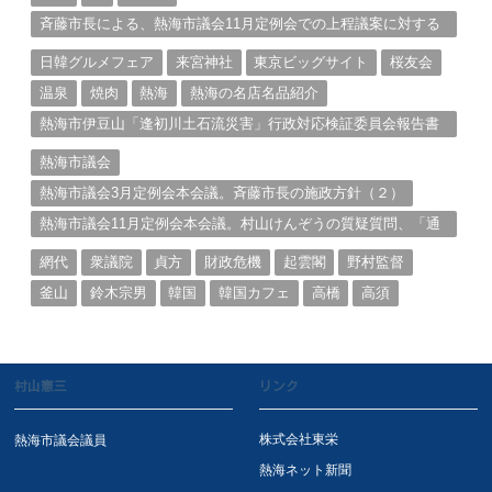
斉藤市長による、熱海市議会11月定例会での上程議案に対する
説明①
日韓グルメフェア
来宮神社
東京ビッグサイト
桜友会
温泉
焼肉
熱海
熱海の名店名品紹介
熱海市伊豆山「逢初川土石流災害」行政対応検証委員会報告書
と熱海市の問題意識とは。
熱海市議会
熱海市議会3月定例会本会議。斉藤市長の施政方針（２）
熱海市議会11月定例会本会議。村山けんぞうの質疑質問、「通
告書」掲載。（１）
網代
衆議院
貞方
財政危機
起雲閣
野村監督
釜山
鈴木宗男
韓国
韓国カフェ
高橋
高須
村山憲三
リンク
株式会社東栄
熱海市議会議員
熱海ネット新聞