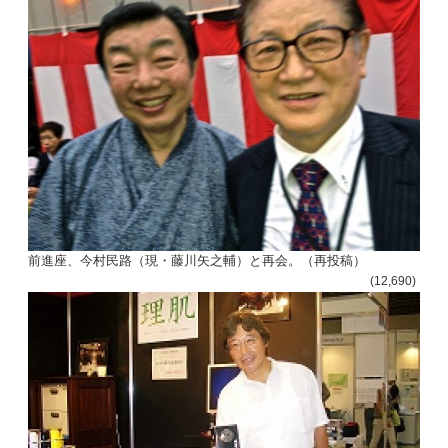
前進座、今村民路（現・藤川矢之輔）と再会。（再投稿）
(12,690)