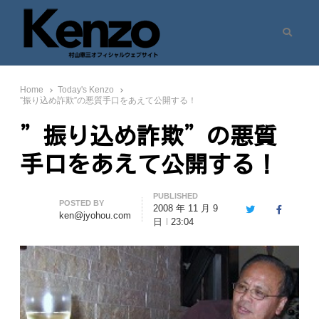
Search
村山憲三ウェブサイト
七転八起 – 村山憲三 Official Site
Home
Today's Kenzo
”振り込め詐欺”の悪質手口をあえて公開する！
”振り込め詐欺”の悪質
手口をあえて公開する！
PUBLISHED
Author
POSTED BY
2008 年 11 月 9
Twitter
Facebook
ken@jyohou.com
日
23:04