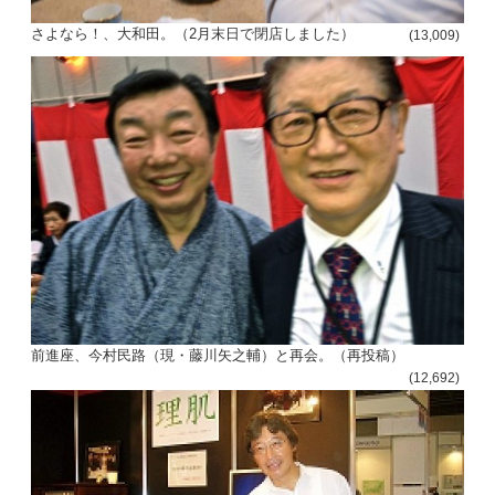
さよなら！、大和田。（2月末日で閉店しました）
(13,009)
前進座、今村民路（現・藤川矢之輔）と再会。（再投稿）
(12,692)