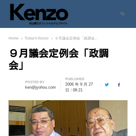
Search
村山憲三ウェブサイト
七転八起 – 村山憲三 Official Site
Home
Today's Kenzo
９月議会定例会「政調会」
９月議会定例会「政調
会」
PUBLISHED
Author
POSTED BY
2006 年 9 月 27
Twitter
Facebook
ken@jyohou.com
日
08:21