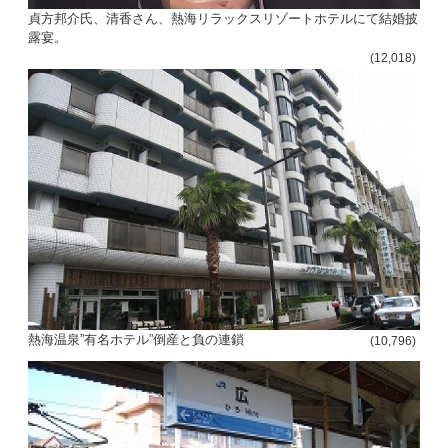
貞方邦介氏、清香さん、熱海リラックスリゾートホテルにて結婚披
露宴。
(12,018)
熱海温泉”有名ホテル”倒産と負の連鎖
(10,796)