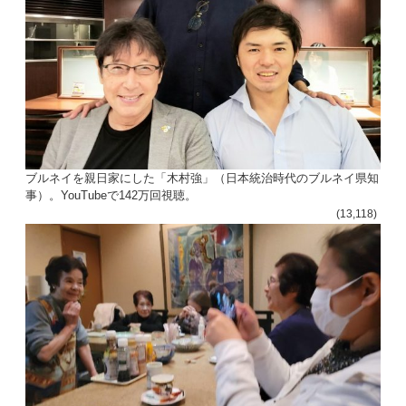
ブルネイを親日家にした「木村強」（日本統治時代のブルネイ県知
事）。YouTubeで142万回視聴。
(13,118)