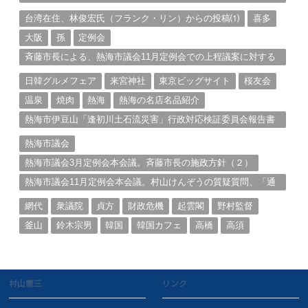
る。（１）
台湾在住、林俊宏氏（フランク・リン）からの投稿⑴
喜多
大阪
孫
定例会
斉藤市長による、熱海市議会11月定例会での上程議案に対する
説明①
日韓グルメフェア
来宮神社
東京ビッグサイト
桜友会
温泉
焼肉
熱海
熱海の名店名品紹介
熱海市伊豆山「逢初川土石流災害」行政対応検証委員会報告書
と熱海市の問題意識とは。
熱海市議会
熱海市議会3月定例会本会議。斉藤市長の施政方針（２）
熱海市議会11月定例会本会議。村山けんぞうの質疑質問、「通
告書」掲載。（１）
網代
衆議院
貞方
財政危機
起雲閣
野村監督
釜山
鈴木宗男
韓国
韓国カフェ
高橋
高須
村山憲三
リンク