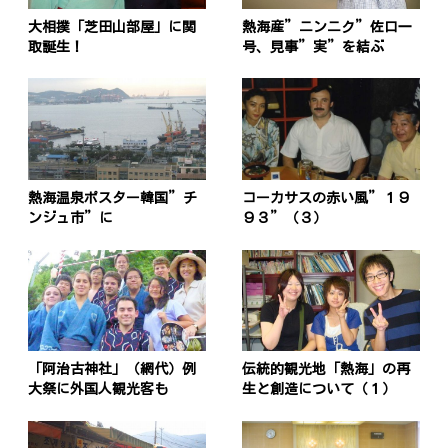
大相撲「芝田山部屋」に関
熱海産”ニンニク”佐口一
取誕生！
号、見事”実”を結ぶ
熱海温泉ポスター韓国”チ
コーカサスの赤い風”１９
ンジュ市”に
９３”（３）
「阿治古神社」（網代）例
伝統的観光地「熱海」の再
大祭に外国人観光客も
生と創造について（１）