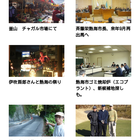
釜山 チャガル市場にて
斉藤栄熱海市長、来年9月再
出馬へ
投
稿
s
伊吹吾郎さんと熱海の祭り
熱海市ゴミ焼却炉（エコプ
ナ
ラント）、新候補地探し
も。
ビ
ゲ
ー
シ