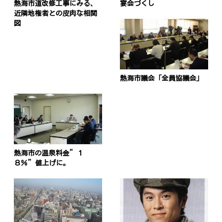
ョ
熱海市道改修工事にみる、
宴会づくし
近隣地権者との皮肉な相関
ン
図
熱海市議会「全員協議会」
熱海市の温泉料金”１
８％”値上げに。