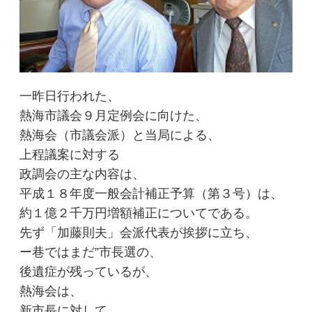
一昨日行われた、
熱海市議会９月定例会に向けた、
熱海会（市議会派）と当局による、
上程議案に対する
政調会の主な内容は、
平成１８年度一般会計補正予算（第３号）は、
約１億２千万円増額補正についてである。
先ず「加藤則夫」会派代表が挨拶に立ち、
ー巷ではまだ”市長選の、
後遺症が残っているが、
熱海会は、
新市長に対して、