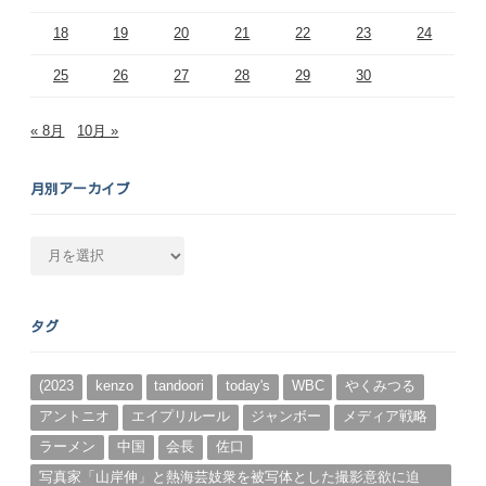
18
19
20
21
22
23
24
25
26
27
28
29
30
« 8月
10月 »
月別アーカイブ
月
別
ア
ー
タグ
カ
イ
ブ
(2023
kenzo
tandoori
today's
WBC
やくみつる
アントニオ
エイプリルール
ジャンボー
メディア戦略
ラーメン
中国
会長
佐口
写真家「山岸伸」と熱海芸妓衆を被写体とした撮影意欲に迫