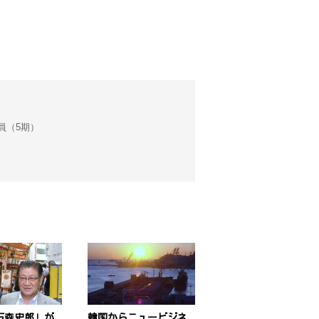
会議員（5期）
石森史郎」が
韓国からニュービジネ