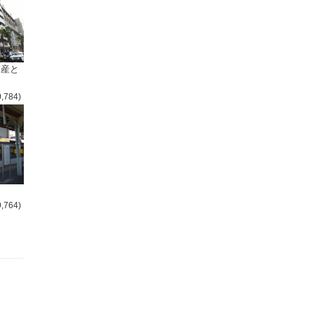
倒産と
0,784)
9,764)