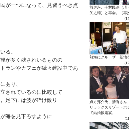
官民が一つになって、見習うべき点
前進座、今村民路（現
矢之輔）と再会。（再
(1
いる。
熱海にクルーザー基地
景観が多く残されいるものの
(1
ストランやカフェが続々建設中であ
にあり、
建立されているのに比較して
る。足下には波が砕け散り
貞方邦介氏、清香さん
リラックスリゾートホ
て結婚披露宴。
仏が海を見下ろすように
(1