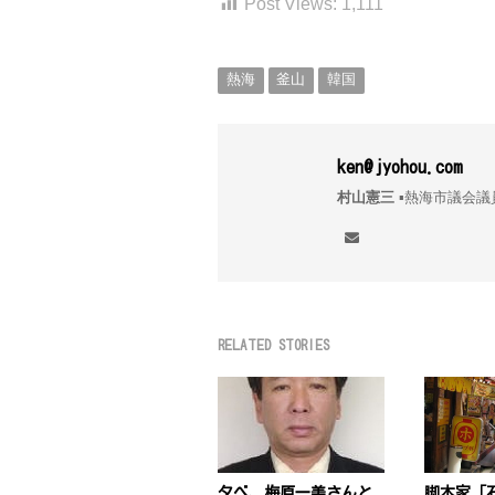
Post Views:
1,111
熱海
釜山
韓国
ken@jyohou.com
村山憲三
▪︎熱海市議
RELATED STORIES
夕べ、梅原一美さんと
脚本家「