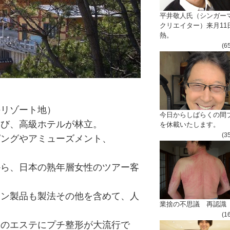
平井敬人氏（シンガー
クリエイター）来月11
熱。
(6
のリゾート地）
今日からしばらくの間
延び、高級ホテルが林立。
を休載いたします。
(3
ピングやアミューズメント、
から、日本の熟年層女性のツアー客
ョン製品も製法その他を含めて、人
業捨の不思議 再認識
(1
々のエステにプチ整形が大流行で