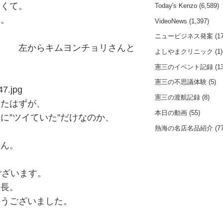
なくて。
Today's Kenzo
(6,589)
？。
VideoNews
(1,397)
。
ニュービジネス発案
(17
ンチョリさんと
よしやまクリニック
(1)
憲三のイベント記録
(13
憲三の不思議体験
(5)
憲三の渡航記録
(8)
ったはずが、
本日の動画
(55)
に”ツイていた”だけなのか、
熱海の名店名品紹介
(77
。
さん。
ございます。
社長。
とうございました。