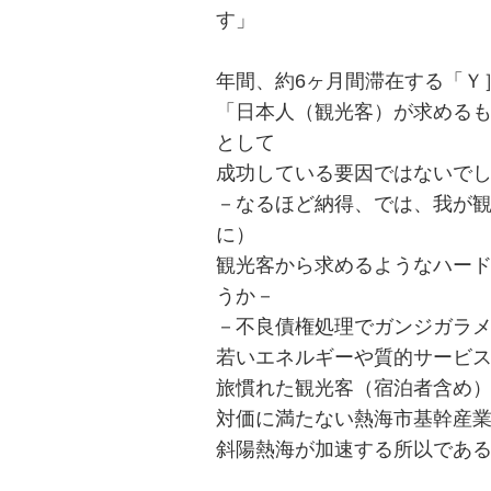
す」
年間、約6ヶ月間滞在する「Ｙ
「日本人（観光客）が求める
として
成功している要因ではないで
－なるほど納得、では、我が
に）
観光客から求めるようなハー
うか－
－不良債権処理でガンジガラ
若いエネルギーや質的サービ
旅慣れた観光客（宿泊者含め
対価に満たない熱海市基幹産
斜陽熱海が加速する所以であ