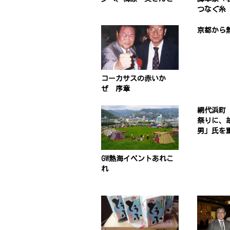
つなぐ糸
京都から
コーカサスの赤いか
ぜ 序章
網代浜町
祭りに、
男」氏を
GW熱海イベントあれこ
れ