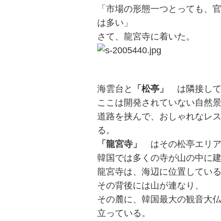
「市場の形態一つとっても、
は多い」
さて、龍宮寺に着いた。
海雲台と
「松亭」
は隣接して
ここは開発されていない自然
道路を挟んで、おしゃれなレ
る。
「龍宮寺」
はその松亭エリア
韓国では多くの寺が山の中に
龍宮寺は、海辺に位置してい
その背後には山が連なり、
その麓に、韓国最大の観音大
立っている。