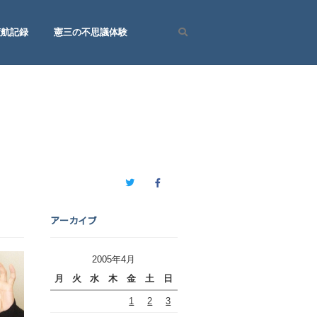
渡航記録
憲三の不思議体験
Search
Twitter
Facebook
アーカイブ
2005年4月
月
火
水
木
金
土
日
1
2
3