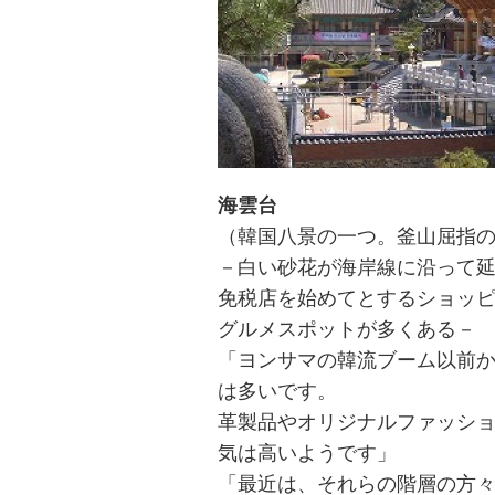
海雲台
（韓国八景の一つ。釜山屈指
－白い砂花が海岸線に沿って
免税店を始めてとするショッ
グルメスポットが多くある－
「ヨンサマの韓流ブーム以前
は多いです。
革製品やオリジナルファッシ
気は高いようです」
「最近は、それらの階層の方