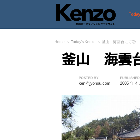
Today
村山憲三ウェブサイト
七転八起 – 村山憲三 Official
Home
Today's Kenzo
釜山 海雲台にて②
釜山 海雲
Author
POSTED BY
PUBLISHED
ken@jyohou.com
2005 年 4