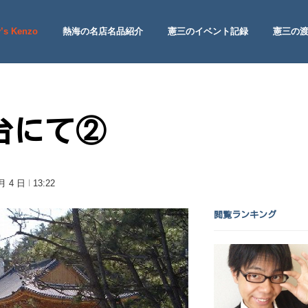
’s Kenzo
熱海の名店名品紹介
憲三のイベント記録
憲三の
 Site
台にて②
 月 4 日
13:22
閲覧ランキング