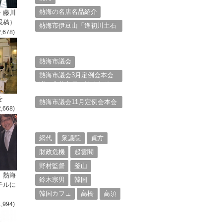
熱海の名店名品紹介
・藤川
投稿）
熱海市伊豆山「逢初川土石
2,678)
流災害」行政対応検証委員
会報告書と熱海市の問題意
識とは。
熱海市議会
熱海市議会3月定例会本会
議。斉藤市長の施政方針
（２）
を
熱海市議会11月定例会本会
2,668)
議。村山けんぞうの質疑質
問、「通告書」掲載。
（１）
網代
衆議院
貞方
財政危機
起雲閣
野村監督
釜山
、熱海
鈴木宗男
韓国
テルに
韓国カフェ
高橋
高須
1,994)