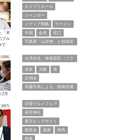
エイプリルール
ジャンボー
メディア戦略
ラーメン
た「木
中国
会長
佐口
のブル
写真家「山岸伸」と熱海芸
eで
妓衆を被写体とした撮影意
欲に迫る。（１）
3,099)
台湾在住、林俊宏氏（フラ
ンク・リン）からの投稿⑴
喜多
大阪
孫
定例会
斉藤市長による、熱海市議
会11月定例会での上程議案
（2月
に対する説明①
日韓グルメフェア
2,997)
来宮神社
東京ビッグサイト
桜友会
温泉
焼肉
熱海