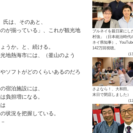
］氏は、そのあと、
ものが揃っている」、これが観光地
ブルネイを親日家にし
村強」（日本統治時代
ネイ県知事）。YouTub
しょうか。と、続ける。
142万回視聴。
(1
観光地熱海市には、（釜山のよう
ドやソフトがどのくらいあるのだろ
メの宿泊施設には、
さよなら！、大和田。
末日で閉店しました）
スは負担増になる。
(1
）は
業の状況を把握している。
る－