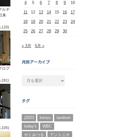
4
5
6
7
8
9
10
マルチ
11
12
13
14
15
16
17
日来
18
19
20
21
22
23
24
5,120)
25
26
27
28
29
30
« 3月
5月 »
月別アーカイブ
ブログ
月
5,281)
別
ア
ー
タグ
カ
イ
ブ
(2023
kenzo
tandoori
today's
WBC
6,105)
やくみつる
アントニオ