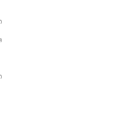
)
)
)