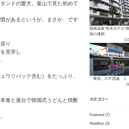
スタンドの愛犬。釜山で見た初めて
慣があるというが、まさか、です
熱海温泉”有名ホテル”
負の連鎖
(1
に戻り
プを見学し
で、
キュウリパック含む）をたっぷり、
「業捨」の不思議 １
(
日本食と屋台で韓国式うどんと焼酎
カテゴリー
Featured
(7)
ー。
Headline
(3)