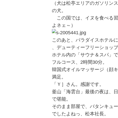
（犬は松亭エリアのガソリン
の犬。
この国では、イヌを食べる習
よネェ～）
投
このあと、パラダイスホテル
稿
s
、デューティーフリーショッ
ホテル内の「サウナ＆スパ」
ナ
フルコース、2時間30分。
ビ
韓国式オイルマッサージ（顔
ゲ
満足。
ー
「Ｙ］さん。感謝です。
シ
釜山「海雲台」最後の夜は、
で堪能。
ョ
そのまま部屋で、バタンキュ
ン
でしたよねっ、松本社長。