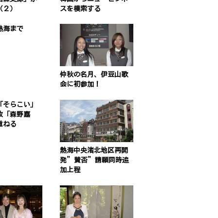
（２）
スを模索する
熱海まで
仲秋の名月、伊豆山歌
会に初参加！
「そらこい」
故「森野嘉
重ねる
熱海中央渚北地区再開
発”賛否”請願同時追
加上程