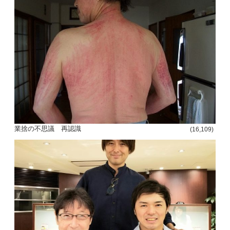
投
稿
s
ナ
ビ
業捨の不思議 再認識
(16,109)
ゲ
ー
シ
ョ
ン