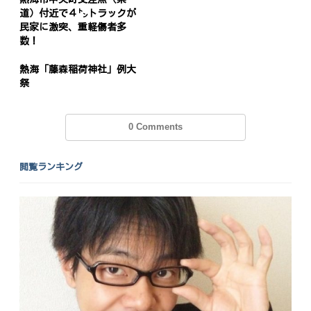
道）付近で４㌧トラックが
民家に激突、重軽傷者多
数！
熱海「藤森稲荷神社」例大
祭
0 Comments
閲覧ランキング