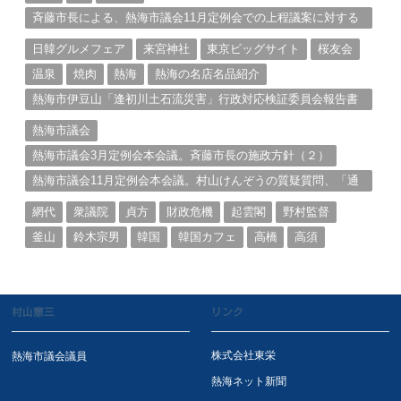
斉藤市長による、熱海市議会11月定例会での上程議案に対する
説明①
日韓グルメフェア
来宮神社
東京ビッグサイト
桜友会
温泉
焼肉
熱海
熱海の名店名品紹介
熱海市伊豆山「逢初川土石流災害」行政対応検証委員会報告書
と熱海市の問題意識とは。
熱海市議会
熱海市議会3月定例会本会議。斉藤市長の施政方針（２）
熱海市議会11月定例会本会議。村山けんぞうの質疑質問、「通
告書」掲載。（１）
網代
衆議院
貞方
財政危機
起雲閣
野村監督
釜山
鈴木宗男
韓国
韓国カフェ
高橋
高須
村山憲三
リンク
株式会社東栄
熱海市議会議員
熱海ネット新聞