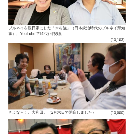
ブルネイを親日家にした「木村強」（日本統治時代のブルネイ県知
事）。YouTubeで142万回視聴。
(13,103)
さよなら！、大和田。（2月末日で閉店しました）
(13,000)