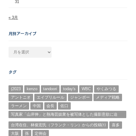
31
« 3月
月別アーカイブ
月
別
ア
ー
タグ
カ
イ
ブ
(2023
kenzo
tandoori
today's
WBC
やくみつる
アントニオ
エイプリルール
ジャンボー
メディア戦略
ラーメン
中国
会長
佐口
写真家「山岸伸」と熱海芸妓衆を被写体とした撮影意欲に迫
る。（１）
台湾在住、林俊宏氏（フランク・リン）からの投稿⑴
喜多
大阪
孫
定例会