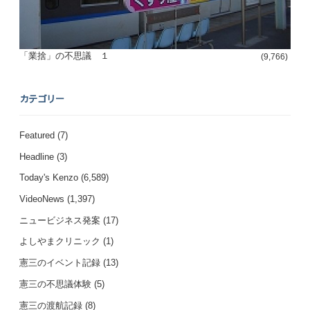
「業捨」の不思議 １
(9,766)
カテゴリー
Featured
(7)
Headline
(3)
Today's Kenzo
(6,589)
VideoNews
(1,397)
ニュービジネス発案
(17)
よしやまクリニック
(1)
憲三のイベント記録
(13)
憲三の不思議体験
(5)
憲三の渡航記録
(8)