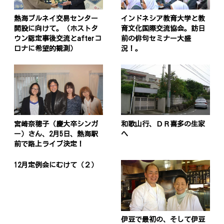
熱海ブルネイ交易センター
インドネシア教育大学と教
開設に向けて。（ホストタ
育文化国際交流協会。訪日
ウン認定事後交流とafterコ
前の俳句セミナー大盛
ロナに希望的観測）
況！。
宮崎奈穂子（慶大卒シンガ
和歌山行、ＤＲ喜多の生家
ー）さん、2月5日、熱海駅
へ
前で路上ライブ決定！
12月定例会にむけて（２）
伊豆で最初の、そして伊豆