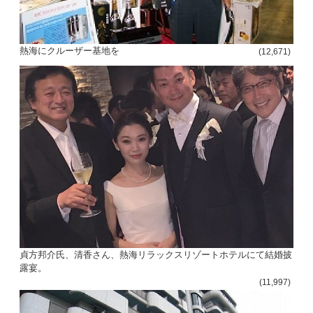
熱海にクルーザー基地を
(12,671)
貞方邦介氏、清香さん、熱海リラックスリゾートホテルにて結婚披
露宴。
(11,997)