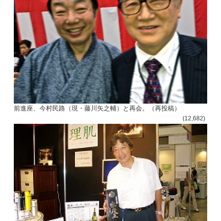
前進座、今村民路（現・藤川矢之輔）と再会。（再投稿）
(12,682)