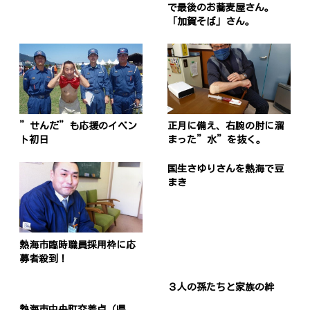
で最後のお蕎麦屋さん。
「加賀そば」さん。
”せんだ”も応援のイベン
正月に備え、右腕の肘に溜
ト初日
まった”水”を抜く。
国生さゆりさんを熱海で豆
まき
熱海市臨時職員採用枠に応
募者殺到！
３人の孫たちと家族の絆
熱海市中央町交差点（県