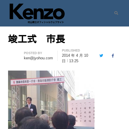
Search
村山憲三ウェブサイト
七転八起 – 村山憲三 Official Site
竣工式 市長
PUBLISHED
Author
POSTED BY
2014 年 4 月 10
Twitter
Facebook
ken@jyohou.com
日
13:25