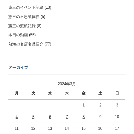
憲三のイベント記録
(13)
憲三の不思議体験
(5)
憲三の渡航記録
(8)
本日の動画
(55)
熱海の名店名品紹介
(77)
アーカイブ
2024年3月
月
火
水
木
金
土
日
1
2
3
4
5
6
7
8
9
10
11
12
13
14
15
16
17