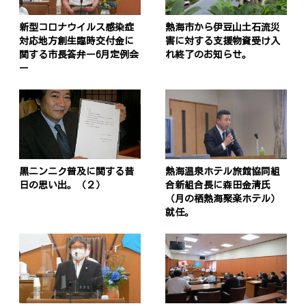
新型コロナウイルス感染症
熱海市から伊豆山土石流災
対応地方創生臨時交付金に
害に対する支援物資受け入
関する市長答弁ー6月定例会
れ終了のお知らせ。
ー
黒ニンニク普及に関する昔
熱海温泉ホテル旅館協同組
日の思い出。（２）
合新組合長に森田金清氏
（月の栖熱海聚楽ホテル）
就任。