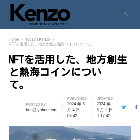
Search
村山憲三ウェブサイト
七転八起 – 村山憲三 Official Site
Home
Today's Kenzo
NFTを活用した、地方創生と熱海コインについて。
NFTを活用した、地方創生
と熱海コインについ
て。
PUBLISHED
UPDATED
2024 年 3
2024 年
Author
POSTED BY
Twitter
F
ken@jyohou.com
月 4 日
3 月 2 日
08:42
17:42