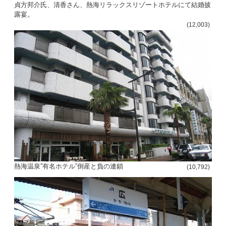
貞方邦介氏、清香さん、熱海リラックスリゾートホテルにて結婚披
露宴。
(12,003)
熱海温泉”有名ホテル”倒産と負の連鎖
(10,792)