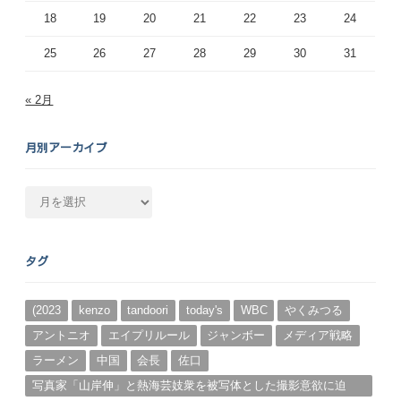
18
19
20
21
22
23
24
25
26
27
28
29
30
31
« 2月
月別アーカイブ
月
別
ア
ー
タグ
カ
イ
ブ
(2023
kenzo
tandoori
today's
WBC
やくみつる
アントニオ
エイプリルール
ジャンボー
メディア戦略
ラーメン
中国
会長
佐口
写真家「山岸伸」と熱海芸妓衆を被写体とした撮影意欲に迫