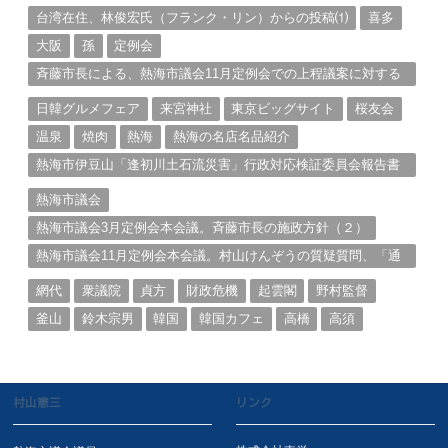
る。（１）
台湾在住、林俊宏氏（フランク・リン）からの投稿⑴
喜多
大阪
孫
定例会
斉藤市長による、熱海市議会11月定例会での上程議案に対する
説明①
日韓グルメフェア
来宮神社
東京ビッグサイト
桜友会
温泉
焼肉
熱海
熱海の名店名品紹介
熱海市伊豆山「逢初川土石流災害」行政対応検証委員会報告書
と熱海市の問題意識とは。
熱海市議会
熱海市議会3月定例会本会議。斉藤市長の施政方針（２）
熱海市議会11月定例会本会議。村山けんぞうの質疑質問、「通
告書」掲載。（１）
網代
衆議院
貞方
財政危機
起雲閣
野村監督
釜山
鈴木宗男
韓国
韓国カフェ
高橋
高須
村山憲三
リンク