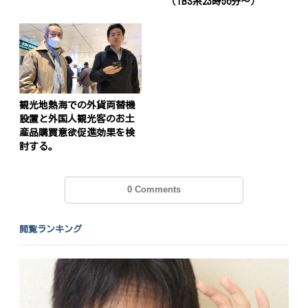
（TBS系23時56分〜）
シ
ョ
ン
観光地熱海での外貨両替機
設置と外国人観光客のお土
産品購買意欲促進効果を検
討する。
0 Comments
閲覧ランキング