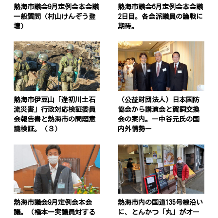
熱海市議会9月定例会本会議
熱海市議会6月定例会本会議
一般質問（村山けんぞう登
2日目。各会派議員の論戦に
壇）
期待。
熱海市伊豆山「逢初川土石
（公益財団法人）日本国防
流災害」行政対応検証委員
協会から講演会と賀詞交換
会報告書と熱海市の問題意
会の案内。ー中谷元氏の国
識検証。（３）
内外情勢ー
熱海市議会9月定例会本会
熱海市内の国道135号線沿い
議。（橋本一実議員対する
に、とんかつ「丸」がオー