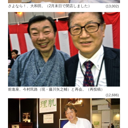
さよなら！、大和田。（2月末日で閉店しました）
(13,002)
前進座、今村民路（現・藤川矢之輔）と再会。（再投稿）
(12,686)