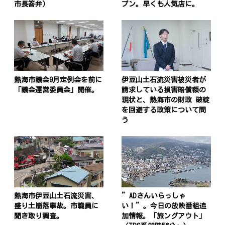
市長答弁）
プン。早くも人気店に。
熱海市議会9月定例会を前に
伊豆山土石流災害被災者が
「議会運営委員会」開催。
請求している損害賠償額の
現状と、熱海市の財政 破綻
を回避する政策について問
う
投
稿
s
ナ
ビ
ゲ
熱海市伊豆山土石流災害、
”ADさんいらっしゃ
盛り土崩落事故。市職員に
い！”。今日の放映番組追
ー
聞き取り調査。
加情報。「旅ングアウト」