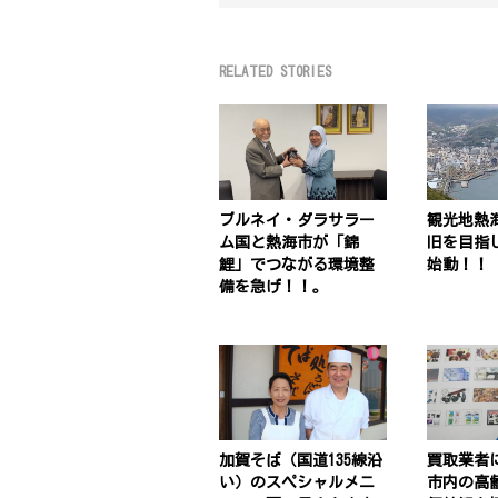
RELATED STORIES
ブルネイ・ダラサラー
観光地熱
ム国と熱海市が「錦
旧を目指
鯉」でつながる環境整
始動！！
備を急げ！！。
加賀そば（国道135線沿
買取業者
い）のスペシャルメニ
市内の高