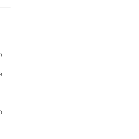
)
)
)