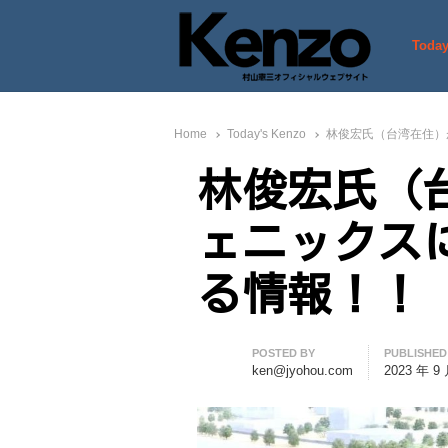
Today
村山憲三ウェブサイト
七転八起 – 村山憲三 Official
Home
Today's Kenzo
林俊宏氏（台湾在住）
林俊宏氏（
ェニックス
る情報！！
Author
POSTED BY
PUBLISHED
ken@jyohou.com
2023 年 9