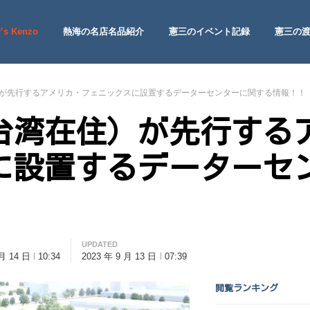
’s Kenzo
熱海の名店名品紹介
憲三のイベント記録
憲三の
 Site
が先行するアメリカ・フェニックスに設置するデーターセンターに関する情報！！
台湾在住）が先行する
に設置するデーターセ
UPDATED
 月 14 日
10:34
2023 年 9 月 13 日
07:39
閲覧ランキング