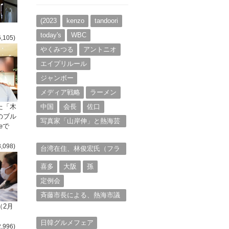
イ
ブ
(2023
kenzo
tandoori
today's
WBC
6,105)
やくみつる
アントニオ
エイプリルール
ジャンボー
メディア戦略
ラーメン
た「木
中国
会長
佐口
のブル
写真家「山岸伸」と熱海芸
eで
妓衆を被写体とした撮影意
欲に迫る。（１）
3,098)
台湾在住、林俊宏氏（フラ
ンク・リン）からの投稿⑴
喜多
大阪
孫
定例会
斉藤市長による、熱海市議
会11月定例会での上程議案
（2月
に対する説明①
日韓グルメフェア
2,996)