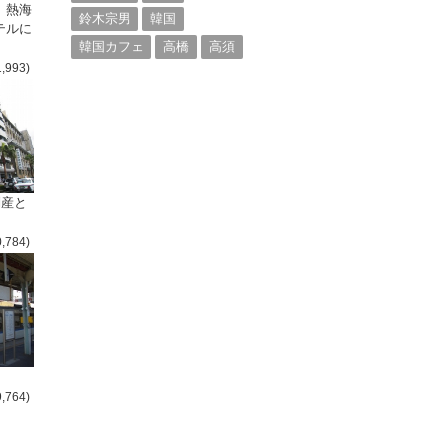
、熱海
鈴木宗男
韓国
テルに
韓国カフェ
高橋
高須
1,993)
倒産と
0,784)
9,764)