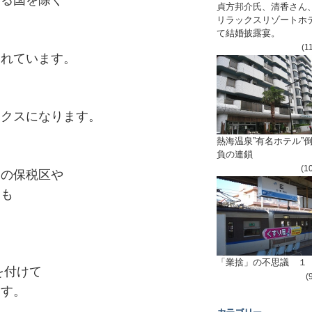
貞方邦介氏、清香さん
リラックスリゾートホ
て結婚披露宴。
(1
られています。
ックスになります。
熱海温泉”有名ホテル”
負の連鎖
(1
内の保税区や
とも
「業捨」の不思議 １
注釈を付けて
(
ます。