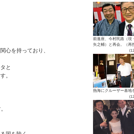
た
前進座、今村民路（現
矢之輔）と再会。（再
に関心を持っており、
(1
ータと
ます。
熱海にクルーザー基地
(1
す。
いる国を除く