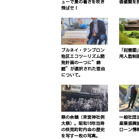
ューで夏の暑さを吹き
価値観を
飛ばせ！
ブルネイ・テンブロン
「起雲閣
地区エコツーリズム開
用人数制
発計画の一つに”錦
鯉”が選択された理由
について。
祭の余韻（来宮神社例
一般社団法
大祭）。昭和16年当時
産業振興
の咲見町町内会の歴史
ローン情
を写す一枚の写真。