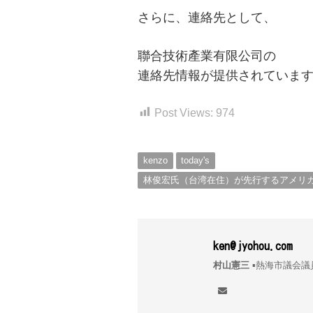
さらに、連絡先として、
聯合技術產業有限公司の
連絡先情報が提供されていま
Post Views:
974
kenzo
today's
林俊宏氏（台湾在住）が先行するアメリ
ーに関する情報！！
ken@jyohou.com
村山憲三
▪︎熱海市議