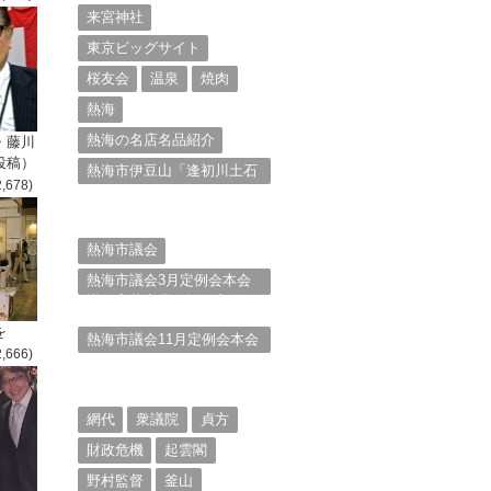
来宮神社
東京ビッグサイト
桜友会
温泉
焼肉
熱海
熱海の名店名品紹介
・藤川
投稿）
熱海市伊豆山「逢初川土石
2,678)
流災害」行政対応検証委員
会報告書と熱海市の問題意
識とは。
熱海市議会
熱海市議会3月定例会本会
議。斉藤市長の施政方針
（２）
を
熱海市議会11月定例会本会
2,666)
議。村山けんぞうの質疑質
問、「通告書」掲載。
（１）
網代
衆議院
貞方
財政危機
起雲閣
野村監督
釜山