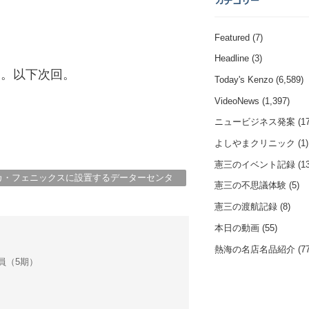
カテゴリー
Featured
(7)
Headline
(3)
す。以下次回。
Today's Kenzo
(6,589)
VideoNews
(1,397)
ニュービジネス発案
(17
よしやまクリニック
(1)
憲三のイベント記録
(13
カ・フェニックスに設置するデーターセンタ
憲三の不思議体験
(5)
憲三の渡航記録
(8)
本日の動画
(55)
熱海の名店名品紹介
(77
会議員（5期）