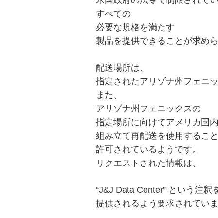
すべての
必要な規格を満たす
製品を提供できることが求め
配送場所は、
投
指定されたアリゾナ州フェニ
稿
s
また、
アリゾナ州フェニックスの
ナ
指定場所に向けてアメリカ国
ビ
組み立て再配送を使用するこ
ゲ
許可されているようです。
ー
リクエストされた情報は、
シ
“J&J Data Center” という
ョ
提供されるよう要求されてい
ン