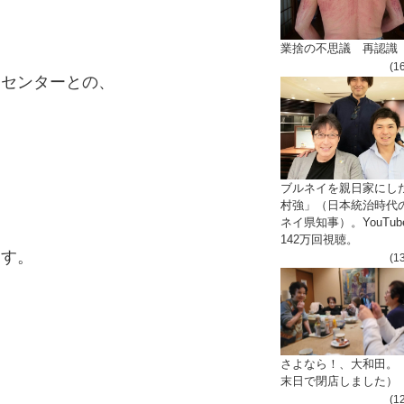
業捨の不思議 再認識
(1
タセンターとの、
、
ブルネイを親日家にし
村強」（日本統治時代
ネイ県知事）。YouTub
142万回視聴。
ます。
(1
さよなら！、大和田。
末日で閉店しました）
(1