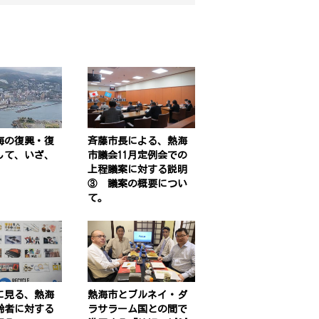
海の復興・復
斉藤市長による、熱海
して、いざ、
市議会11月定例会での
上程議案に対する説明
③ 議案の概要につい
て。
に見る、熱海
熱海市とブルネイ・ダ
齢者に対する
ラサラーム国との間で