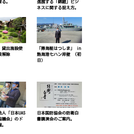
探る。
進展する「錦鯉」ビジ
ネスに関する捉え方。
」貸出施設使
「掃海艇はつしま」 in
限解除
熱海港七ハン岸壁 (初
日）
人「日本UAS
日本国防協会の防衛白
協議会」のド
書講演会のご案内。
報。