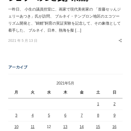
一昨日、 小生の議員控室に、画家で現代美術家の 「首藤セッんジ
ェリーあつき」氏が訪問、 ブルネイ・テンブロン地区のエコツー
リズム開発と、”錦鯉”飼育の実証実験を記念して、その象徴として
着手した、 ブルネイ、日本、熱海を擬 […]
2021 年 5 月 13 日
Share
this
post
アーカイブ
2021年5月
月
火
水
木
金
土
日
1
2
3
4
5
6
7
8
9
10
11
12
13
14
15
16