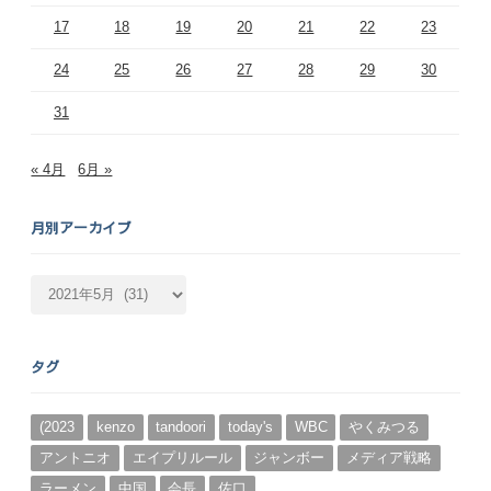
17
18
19
20
21
22
23
24
25
26
27
28
29
30
31
« 4月
6月 »
月別アーカイブ
月
別
ア
ー
タグ
カ
イ
ブ
(2023
kenzo
tandoori
today's
WBC
やくみつる
アントニオ
エイプリルール
ジャンボー
メディア戦略
ラーメン
中国
会長
佐口