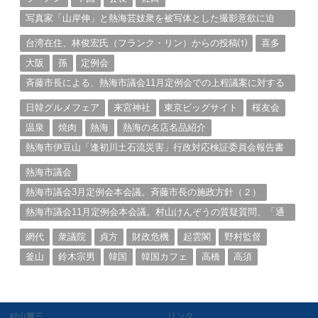
写真家「山岸伸」と熱海芸妓衆を被写体とした撮影意欲に迫
る。（１）
台湾在住、林俊宏氏（フランク・リン）からの投稿⑴
喜多
大阪
孫
定例会
斉藤市長による、熱海市議会11月定例会での上程議案に対する
説明①
日韓グルメフェア
来宮神社
東京ビッグサイト
桜友会
温泉
焼肉
熱海
熱海の名店名品紹介
熱海市伊豆山「逢初川土石流災害」行政対応検証委員会報告書
と熱海市の問題意識とは。
熱海市議会
熱海市議会3月定例会本会議。斉藤市長の施政方針（２）
熱海市議会11月定例会本会議。村山けんぞうの質疑質問、「通
告書」掲載。（１）
網代
衆議院
貞方
財政危機
起雲閣
野村監督
釜山
鈴木宗男
韓国
韓国カフェ
高橋
高須
村山憲三
リンク