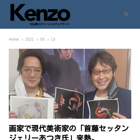
Search
村山憲三ウェブサイト
七転八起 – 村山憲三 Official Site
Home
2021
05
13
画家で現代美術家の「首藤セッタン
ジェリーあつき氏」来熱。