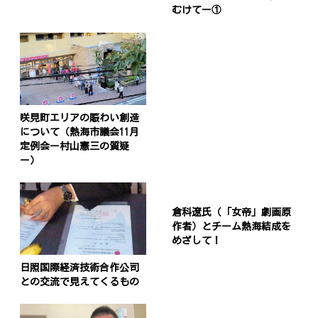
むけてー①
咲見町エリアの賑わい創造
について（熱海市議会11月
定例会ー村山憲三の質疑
ー）
倉科遼氏（「女帝」劇画原
作者）とチーム熱海結成を
めざして！
日照国際経済技術合作公司
との交流で見えてくるもの