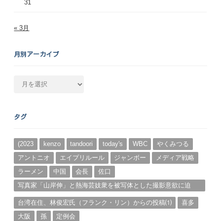
31
« 3月
月別アーカイブ
月
別
ア
ー
タグ
カ
イ
ブ
(2023
kenzo
tandoori
today's
WBC
やくみつる
アントニオ
エイプリルール
ジャンボー
メディア戦略
ラーメン
中国
会長
佐口
写真家「山岸伸」と熱海芸妓衆を被写体とした撮影意欲に迫
る。（１）
台湾在住、林俊宏氏（フランク・リン）からの投稿⑴
喜多
大阪
孫
定例会