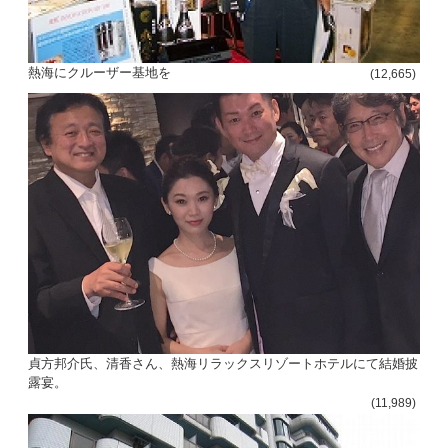
熱海にクルーザー基地を
(12,665)
貞方邦介氏、清香さん、熱海リラックスリゾートホテルにて結婚披
露宴。
(11,989)