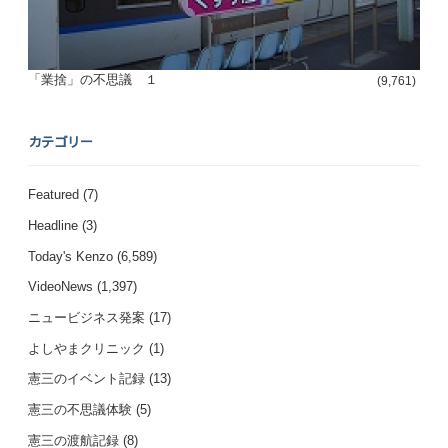
「業捨」の不思議 １
(9,761)
カテゴリー
Featured
(7)
Headline
(3)
Today's Kenzo
(6,589)
VideoNews
(1,397)
ニュービジネス発案
(17)
よしやまクリニック
(1)
憲三のイベント記録
(13)
憲三の不思議体験
(5)
憲三の渡航記録
(8)