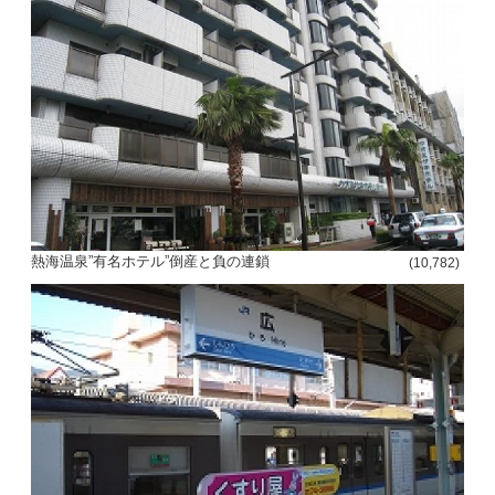
熱海温泉”有名ホテル”倒産と負の連鎖
(10,782)