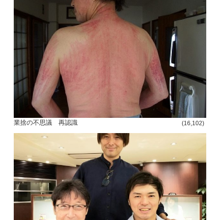
投
稿
s
ナ
ビ
業捨の不思議 再認識
(16,102)
ゲ
ー
シ
ョ
ン