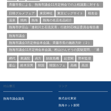
斉藤市長による、熱海市議会11月定例会での上程議案に対する
説明①
日韓グルメフェア
来宮神社
東京ビッグサイト
桜友会
温泉
焼肉
熱海
熱海の名店名品紹介
熱海市伊豆山「逢初川土石流災害」行政対応検証委員会報告書
と熱海市の問題意識とは。
熱海市議会
熱海市議会3月定例会本会議。斉藤市長の施政方針（２）
熱海市議会11月定例会本会議。村山けんぞうの質疑質問、「通
告書」掲載。（１）
網代
衆議院
貞方
財政危機
起雲閣
野村監督
釜山
鈴木宗男
韓国
韓国カフェ
高橋
高須
村山憲三
リンク
株式会社東栄
熱海市議会議員
熱海ネット新聞