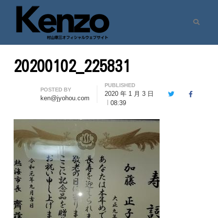
Search
村山憲三ウェブサイト
七転八起 – 村山憲三 Official Site
20200102_225831
PUBLISHED
Author
POSTED BY
2020 年 1 月 3 日
Twitter
Facebook
ken@jyohou.com
08:39