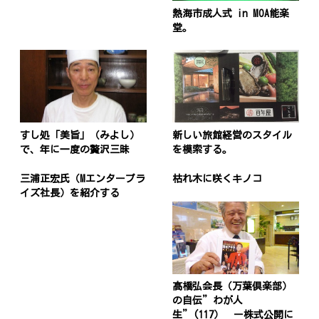
熱海市成人式 in MOA能楽
堂。
すし処「美旨」（みよし）
新しい旅館経営のスタイル
で、年に一度の贅沢三昧
を模索する。
三浦正宏氏（Mエンタープラ
枯れ木に咲くキノコ
イズ社長）を紹介する
髙橋弘会長（万葉倶楽部）
の自伝”わが人
生”(117） ー株式公開に