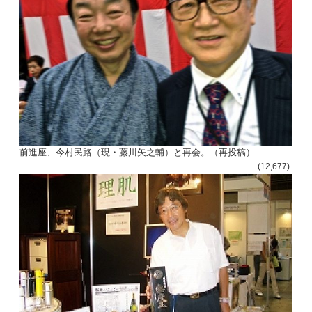
前進座、今村民路（現・藤川矢之輔）と再会。（再投稿）
(12,677)