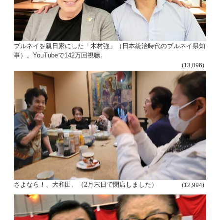
ブルネイを親日家にした「木村強」（日本統治時代のブルネイ県知
事）。YouTubeで142万回視聴。
(13,096)
さよなら！、大和田。（2月末日で閉店しました）
(12,994)