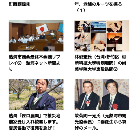
町回顧録④
年、老舗のルーツを探る
（１）
熱海市議会最終本会議リプ
林俊宏氏（台湾•新竹区 明
レイ② 熱海ネット新聞よ
新科技大學特別顧問）の尚
り
美学院大学表敬訪問②
熱海「佐口農園」で被災地
故菊間一光氏（元熱海市観
農家受け入れ歓迎します。
光協会長）に委託生から哀
官民恊働で復興を急げ！
悼のメール。