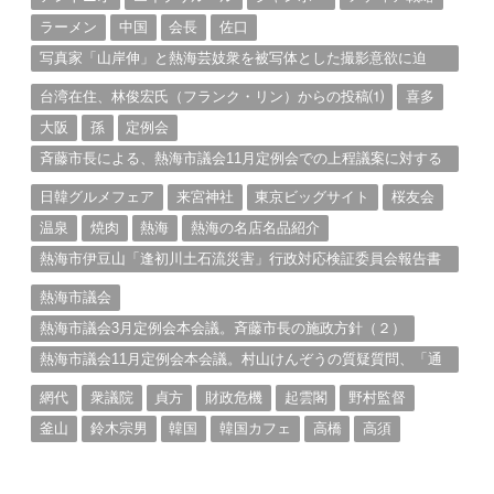
ラーメン
中国
会長
佐口
写真家「山岸伸」と熱海芸妓衆を被写体とした撮影意欲に迫
る。（１）
台湾在住、林俊宏氏（フランク・リン）からの投稿⑴
喜多
大阪
孫
定例会
斉藤市長による、熱海市議会11月定例会での上程議案に対する
説明①
日韓グルメフェア
来宮神社
東京ビッグサイト
桜友会
温泉
焼肉
熱海
熱海の名店名品紹介
熱海市伊豆山「逢初川土石流災害」行政対応検証委員会報告書
と熱海市の問題意識とは。
熱海市議会
熱海市議会3月定例会本会議。斉藤市長の施政方針（２）
熱海市議会11月定例会本会議。村山けんぞうの質疑質問、「通
告書」掲載。（１）
網代
衆議院
貞方
財政危機
起雲閣
野村監督
釜山
鈴木宗男
韓国
韓国カフェ
高橋
高須