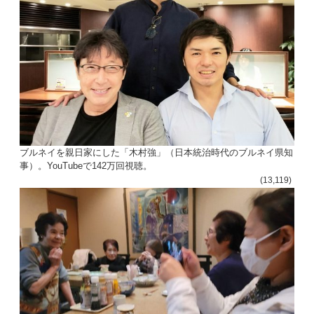
ブルネイを親日家にした「木村強」（日本統治時代のブルネイ県知
事）。YouTubeで142万回視聴。
(13,119)