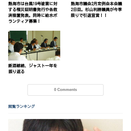
熱海市は台風19号被害に対
熱海市議会2月定例会本会議
する罹災証明書発行や各救
2日目。杉山利勝議員が今季
済措置発表。同時に給水ボ
限りで引退宣言！！
ランティア募集！
断酒継続、ジャスト一年を
振り返る
0 Comments
投
稿
s
閲覧ランキング
ナ
ビ