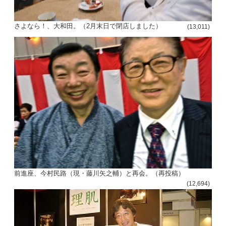
さよなら！、大和田。（2月末日で閉店しました）
(13,011)
前進座、今村民路（現・藤川矢之輔）と再会。（再投稿）
(12,694)