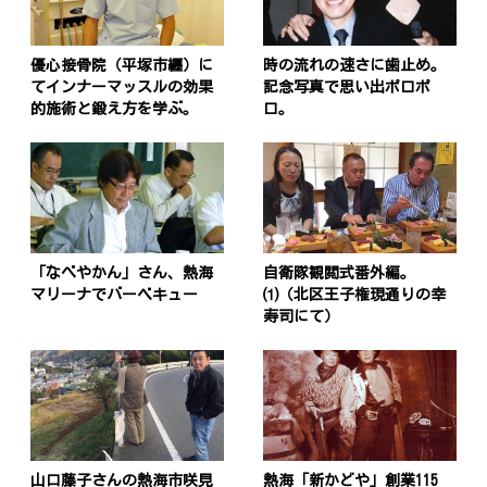
優心接骨院（平塚市纒）に
時の流れの速さに歯止め。
てインナーマッスルの効果
記念写真で思い出ポロポ
的施術と鍛え方を学ぶ。
ロ。
「なべやかん」さん、熱海
自衛隊観閲式番外編。
マリーナでバーベキュー
⑴（北区王子権現通りの幸
寿司にて）
山口藤子さんの熱海市咲見
熱海「新かどや」創業115