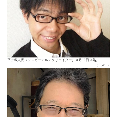
ゲ
ー
シ
ョ
ン
平井敬人氏（シンガーマルチクリエイター）来月11日来熱。
(65,413)