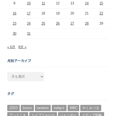
9
10
11
12
13
14
15
16
17
18
19
20
21
22
23
24
25
26
27
28
29
30
31
« 6月
8月 »
月別アーカイブ
月
別
ア
ー
タグ
カ
イ
ブ
(2023
kenzo
tandoori
today's
WBC
やくみつる
アントニオ
エイプリルール
ジャンボー
メディア戦略