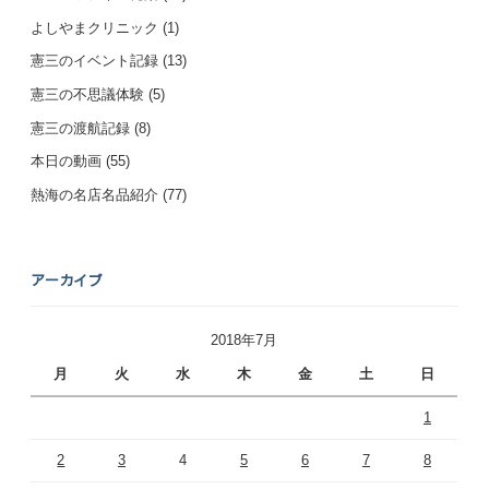
よしやまクリニック
(1)
憲三のイベント記録
(13)
憲三の不思議体験
(5)
憲三の渡航記録
(8)
本日の動画
(55)
熱海の名店名品紹介
(77)
アーカイブ
2018年7月
月
火
水
木
金
土
日
1
2
3
4
5
6
7
8