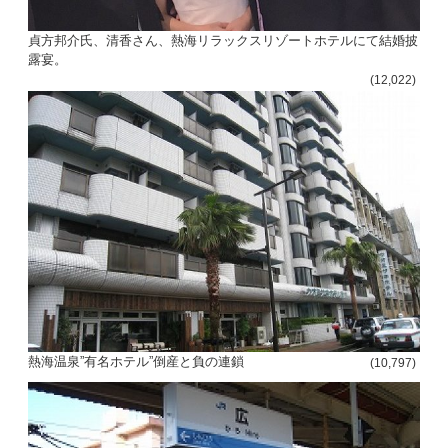
貞方邦介氏、清香さん、熱海リラックスリゾートホテルにて結婚披
露宴。
(12,022)
熱海温泉”有名ホテル”倒産と負の連鎖
(10,797)