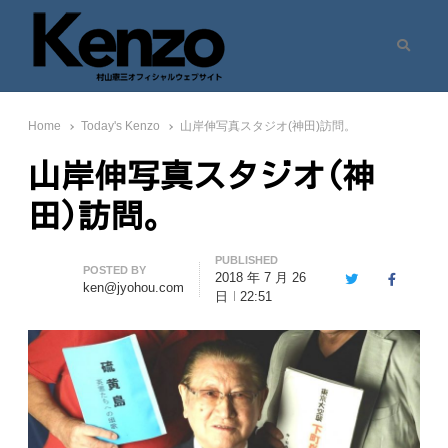
Search
村山憲三ウェブサイト
七転八起 – 村山憲三 Official Site
Home
Today's Kenzo
山岸伸写真スタジオ(神田)訪問。
山岸伸写真スタジオ(神
田)訪問。
PUBLISHED
Author
POSTED BY
2018 年 7 月 26
Twitter
Facebook
ken@jyohou.com
日
22:51