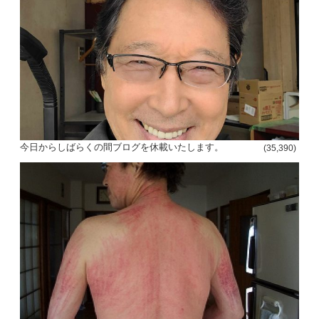
今日からしばらくの間ブログを休載いたします。
(35,390)
投
稿
s
ナ
ビ
ゲ
ー
シ