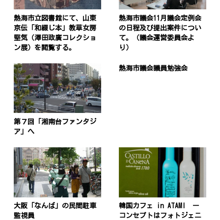
熱海市立図書館にて、山東
熱海市議会11月議会定例会
京伝「和綴じ本」教草女房
の日程及び提出案件につい
堅気（澤田政廣コレクショ
て。（議会運営委員会よ
ン展）を閲覧する。
り）
熱海市議会議員勉強会
第７回「湘南台ファンタジ
ア」へ
大阪「なんば」の民間駐車
韓国カフェ in ATAMI ー
監視員
コンセプトはフォトジェニ