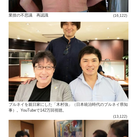
ョ
業捨の不思議 再認識
(16,122)
ン
ブルネイを親日家にした「木村強」（日本統治時代のブルネイ県知
事）。YouTubeで142万回視聴。
(13,122)