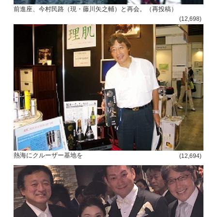
前進座、今村民路（現・藤川矢之輔）と再会。（再投稿）
(12,698)
熱海にクルーザー基地を
(12,694)