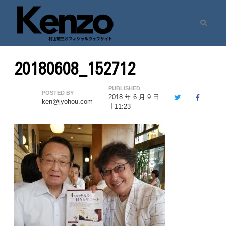
Search
村山憲三ウェブサイト
七転八起 – 村山憲三 Official Site
20180608_152712
PUBLISHED
Author
POSTED BY
2018 年 6 月 9 日
Twitter
Facebook
ken@jyohou.com
11:23