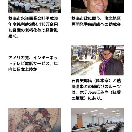
熱海市水道事業会計平成30
熱海市政に問う、渚北地区
年度純利益2億4,110万余円
再開発準備組織への助成金
も資産の老朽化他で経営難
続く。
アメリカ発、インターネッ
トテレビ電話サービス、年
内に日本上陸か
石森史郎氏（脚本家）と熱
海温泉との縁結びのルーツ
は、ホテル志ほみや（紅葉
の筆塚）にあり。