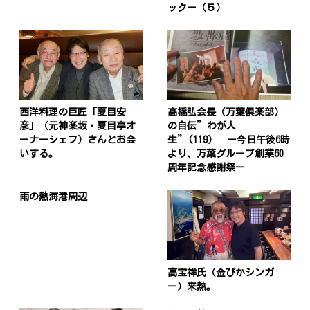
ックー（５）
西洋料理の巨匠「夏目安
髙橋弘会長（万葉倶楽部）
彦」（元神楽坂・夏目亭オ
の自伝”わが人
ーナーシェフ）さんとお会
生”(119） ー今日午後6時
いする。
より、万葉グループ創業60
周年記念感謝祭ー
雨の熱海港周辺
高宝祥氏（金ぴかシンガ
ー）来熱。