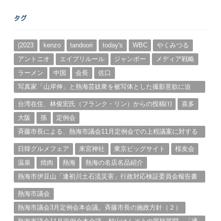
ア
ー
タグ
カ
イ
ブ
(2023
kenzo
tandoori
today's
WBC
やくみつる
アントニオ
エイプリルール
ジャンボー
メディア戦略
ラーメン
中国
会長
佐口
写真家「山岸伸」と熱海芸妓衆を被写体とした撮影意欲に迫
る。（１）
台湾在住、林俊宏氏（フランク・リン）からの投稿⑴
喜多
大阪
孫
定例会
斉藤市長による、熱海市議会11月定例会での上程議案に対する
説明①
日韓グルメフェア
来宮神社
東京ビッグサイト
桜友会
温泉
焼肉
熱海
熱海の名店名品紹介
熱海市伊豆山「逢初川土石流災害」行政対応検証委員会報告書
と熱海市の問題意識とは。
熱海市議会
熱海市議会3月定例会本会議。斉藤市長の施政方針（２）