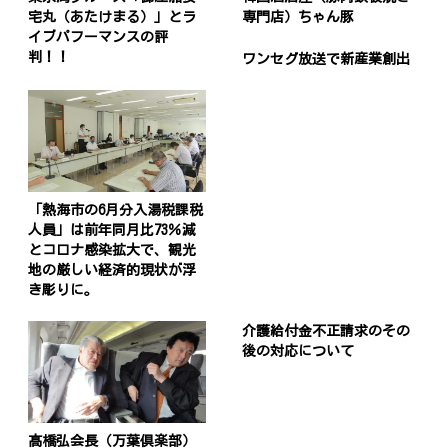
宅丸（あたけまる）」とラ
専門店）ちゃん豚
イブパフーマンスの評
判！！
ワンセグ放送で新産業創出
「熱海市の6月分入湯税課税
人員」は前年同月比73％減
とコロナ感染拡大で、観光
地の厳しい経済的現状が浮
き彫りに。
介護給付金不正請求のその
後の対応について
髙橋弘会長（万葉倶楽部）