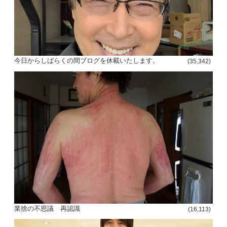
今日からしばらくの間ブログを休載いたします。
(35,342)
投
稿
s
ナ
ビ
ゲ
ー
シ
業捨の不思議 再認識
(16,113)
ョ