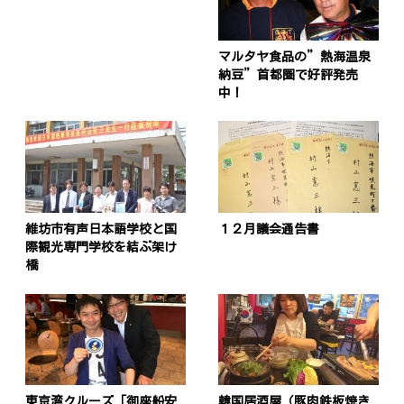
マルタヤ食品の”熱海温泉
納豆”首都圏で好評発売
中！
維坊市有声日本語学校と国
１２月議会通告書
際観光専門学校を結ぶ架け
橋
東京湾クルーズ「御座船安
韓国居酒屋（豚肉鉄板焼き