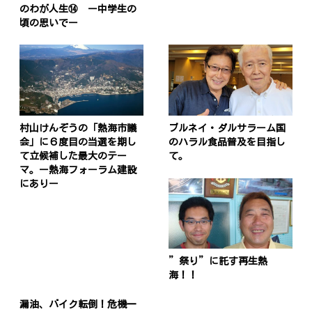
のわが人生⑭ ー中学生の
頃の思いでー
村山けんぞうの「熱海市議
ブルネイ・ダルサラーム国
会」に６度目の当選を期し
のハラル食品普及を目指し
て立候補した最大のテー
て。
マ。ー熱海フォーラム建設
にありー
”祭り”に託す再生熱
海！！
漏油、バイク転倒！危機一