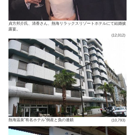
貞方邦介氏、清香さん、熱海リラックスリゾートホテルにて結婚披
露宴。
(12,012)
熱海温泉”有名ホテル”倒産と負の連鎖
(10,793)