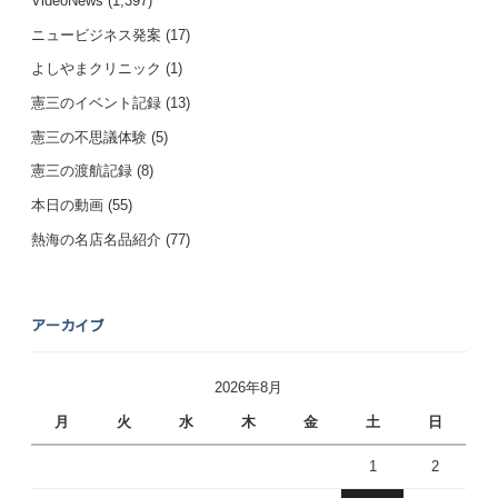
VideoNews
(1,397)
ニュービジネス発案
(17)
よしやまクリニック
(1)
憲三のイベント記録
(13)
憲三の不思議体験
(5)
憲三の渡航記録
(8)
本日の動画
(55)
熱海の名店名品紹介
(77)
アーカイブ
2026年8月
月
火
水
木
金
土
日
1
2