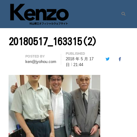
Search
村山憲三ウェブサイト
七転八起 – 村山憲三 Official Site
20180517_163315(2)
PUBLISHED
Author
POSTED BY
2018 年 5 月 17
Twitter
Facebook
ken@jyohou.com
日
21:44