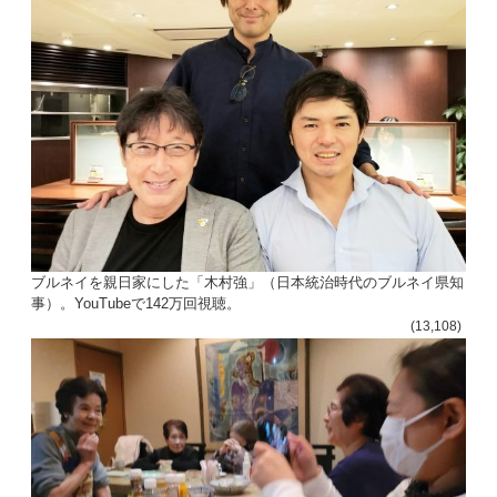
ン
ブルネイを親日家にした「木村強」（日本統治時代のブルネイ県知
事）。YouTubeで142万回視聴。
(13,108)