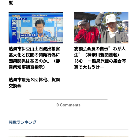
髪
熱海市伊豆山土石流出被害
髙橋弘会長の自伝”わが人
甚大化と民間の開発行為に
生”（神奈川新聞連載）
因果関係はあるのか。（静
(34) ー温泉旅館の集合写
岡県知事調査指示）
真で大もうけー
熱海市観光３団体他、賀詞
交換会
0 Comments
閲覧ランキング