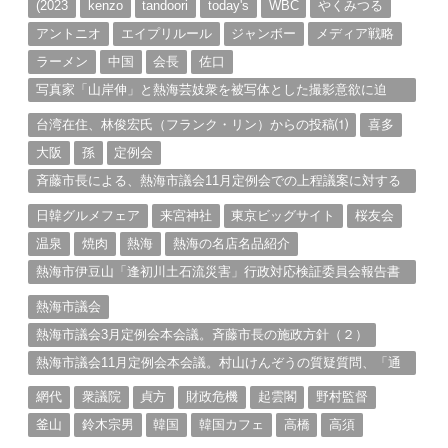
ブ
(2023
kenzo
tandoori
today's
WBC
やくみつる
アントニオ
エイプリルール
ジャンボー
メディア戦略
ラーメン
中国
会長
佐口
写真家「山岸伸」と熱海芸妓衆を被写体とした撮影意欲に迫
る。（１）
台湾在住、林俊宏氏（フランク・リン）からの投稿⑴
喜多
大阪
孫
定例会
斉藤市長による、熱海市議会11月定例会での上程議案に対する
説明①
日韓グルメフェア
来宮神社
東京ビッグサイト
桜友会
温泉
焼肉
熱海
熱海の名店名品紹介
熱海市伊豆山「逢初川土石流災害」行政対応検証委員会報告書
と熱海市の問題意識とは。
熱海市議会
熱海市議会3月定例会本会議。斉藤市長の施政方針（２）
熱海市議会11月定例会本会議。村山けんぞうの質疑質問、「通
告書」掲載。（１）
網代
衆議院
貞方
財政危機
起雲閣
野村監督
釜山
鈴木宗男
韓国
韓国カフェ
高橋
高須