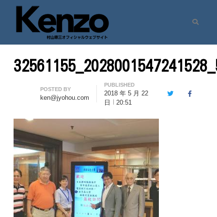
Search
村山憲三ウェブサイト
七転八起 – 村山憲三 Official Site
32561155_2028001547241528_
PUBLISHED
Author
POSTED BY
2018 年 5 月 22
Twitter
Facebook
ken@jyohou.com
日
20:51