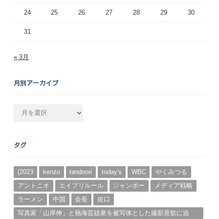
24
25
26
27
28
29
30
31
« 3月
月別アーカイブ
月
別
ア
ー
タグ
カ
イ
ブ
(2023
kenzo
tandoori
today's
WBC
やくみつる
アントニオ
エイプリルール
ジャンボー
メディア戦略
ラーメン
中国
会長
佐口
写真家「山岸伸」と熱海芸妓衆を被写体とした撮影意欲に迫