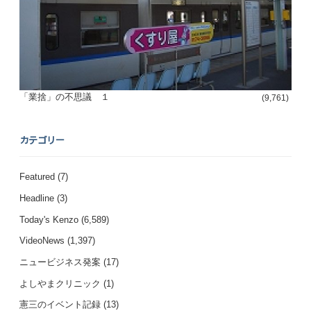
「業捨」の不思議 １
(9,761)
カテゴリー
Featured
(7)
Headline
(3)
Today's Kenzo
(6,589)
VideoNews
(1,397)
ニュービジネス発案
(17)
よしやまクリニック
(1)
憲三のイベント記録
(13)