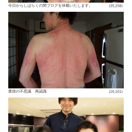
今日からしばらくの間ブログを休載いたします。
(35,258)
投
稿
s
ナ
ビ
ゲ
業捨の不思議 再認識
(16,101)
ー
シ
ョ
ン