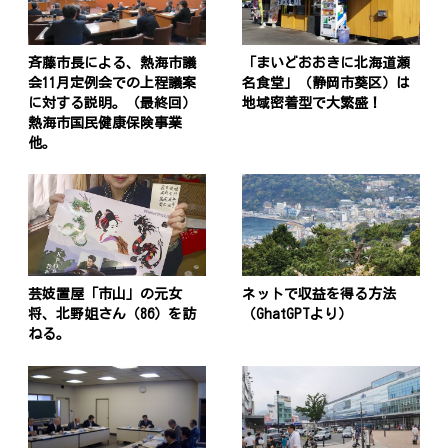
斉藤市長による、熱海市議
「まいどおおきに北海道瀬
会11月定例会での上程議案
名食堂」（静岡市葵区）は
に対する説明。（最終回）
地域密着型で大繁盛！
熱海市国民健康保険事業
他。
芸妓置屋「市山」の元女
ネットで収益を得る方法
将、北野姐さん（86）を訪
（GhatGPTより）
ねる。