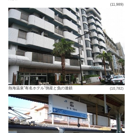
(11,989)
熱海温泉”有名ホテル”倒産と負の連鎖
(10,782)