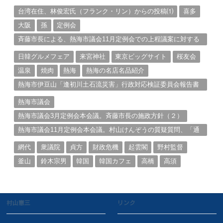
る。（１）
台湾在住、林俊宏氏（フランク・リン）からの投稿⑴
喜多
大阪
孫
定例会
斉藤市長による、熱海市議会11月定例会での上程議案に対する
説明①
日韓グルメフェア
来宮神社
東京ビッグサイト
桜友会
温泉
焼肉
熱海
熱海の名店名品紹介
熱海市伊豆山「逢初川土石流災害」行政対応検証委員会報告書
と熱海市の問題意識とは。
熱海市議会
熱海市議会3月定例会本会議。斉藤市長の施政方針（２）
熱海市議会11月定例会本会議。村山けんぞうの質疑質問、「通
告書」掲載。（１）
網代
衆議院
貞方
財政危機
起雲閣
野村監督
釜山
鈴木宗男
韓国
韓国カフェ
高橋
高須
村山憲三
リンク