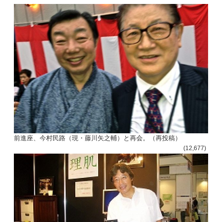
前進座、今村民路（現・藤川矢之輔）と再会。（再投稿）
(12,677)