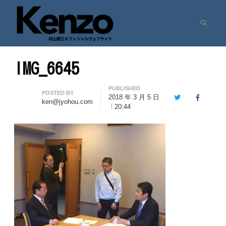
Search
村山憲三ウェブサイト
七転八起 – 村山憲三 Official Site
IMG_6645
PUBLISHED
Author
POSTED BY
2018 年 3 月 5 日
Twitter
Facebook
ken@jyohou.com
20:44