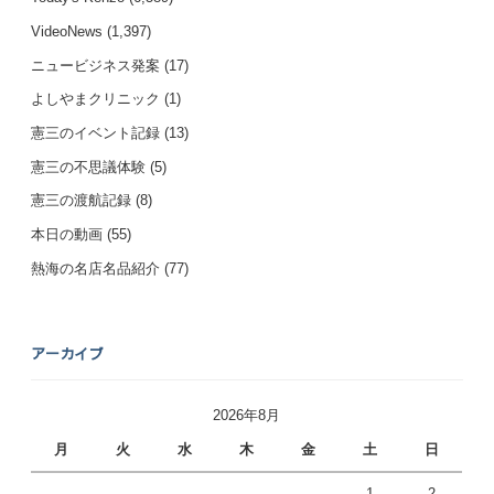
VideoNews
(1,397)
ニュービジネス発案
(17)
よしやまクリニック
(1)
憲三のイベント記録
(13)
憲三の不思議体験
(5)
憲三の渡航記録
(8)
本日の動画
(55)
熱海の名店名品紹介
(77)
アーカイブ
2026年8月
月
火
水
木
金
土
日
1
2