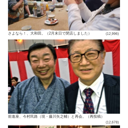
さよなら！、大和田。（2月末日で閉店しました）
(12,996)
前進座、今村民路（現・藤川矢之輔）と再会。（再投稿）
(12,678)