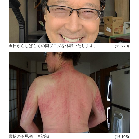
今日からしばらくの間ブログを休載いたします。
(35,273)
投
稿
s
ナ
ビ
ゲ
ー
シ
業捨の不思議 再認識
ョ
(16,105)