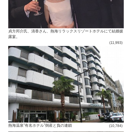
貞方邦介氏、清香さん、熱海リラックスリゾートホテルにて結婚披
露宴。
(11,993)
熱海温泉”有名ホテル”倒産と負の連鎖
(10,784)