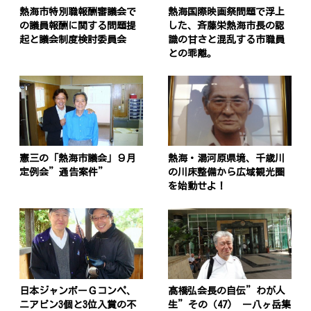
熱海市特別職報酬審議会で
熱海国際映画祭問題で浮上
の議員報酬に関する問題提
した、斉藤栄熱海市長の認
起と議会制度検討委員会
識の甘さと混乱する市職員
との乖離。
憲三の「熱海市議会」９月
熱海・湯河原県境、千歳川
定例会”通告案件”
の川床整備から広域観光圏
を始動せよ！
日本ジャンボーＧコンペ、
髙橋弘会長の自伝”わが人
ニアピン3個と3位入賞の不
生”その（47) ー八ヶ岳集