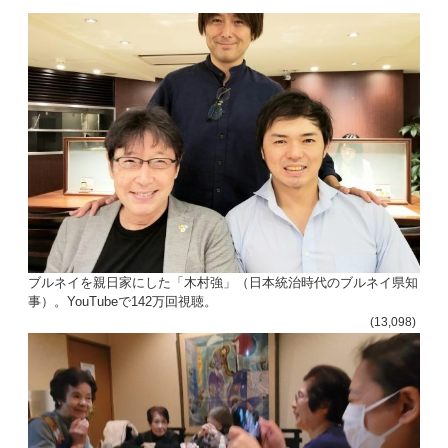
ン
ブルネイを親日家にした「木村強」（日本統治時代のブルネイ県知
事）。YouTubeで142万回視聴。
(13,098)