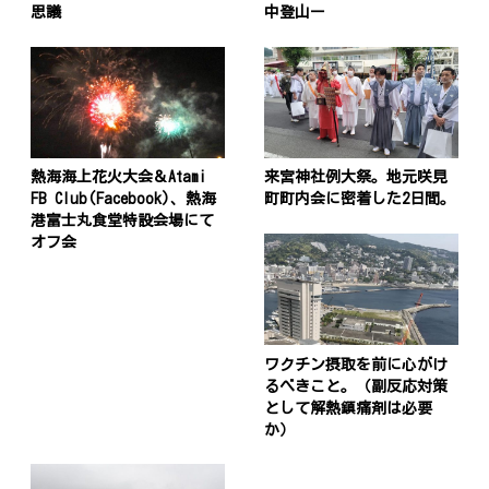
思議
中登山ー
熱海海上花火大会＆Atami
来宮神社例大祭。地元咲見
FB Club(Facebook)、熱海
町町内会に密着した2日間。
港富士丸食堂特設会場にて
オフ会
ワクチン摂取を前に心がけ
るべきこと。（副反応対策
として解熱鎮痛剤は必要
か）