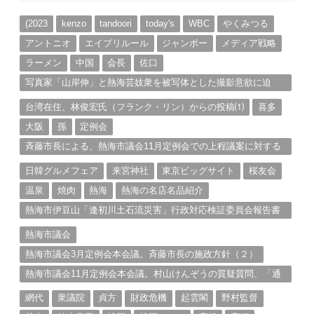
イ
ブ
(2023
kenzo
tandoori
today's
WBC
やくみつる
アントニオ
エイプリルール
ジャンボー
メディア戦略
ラーメン
中国
会長
佐口
写真家「山岸伸」と熱海芸妓衆を被写体とした撮影意欲に迫
る。（１）
台湾在住、林俊宏氏（フランク・リン）からの投稿⑴
喜多
大阪
孫
定例会
斉藤市長による、熱海市議会11月定例会での上程議案に対する
説明①
日韓グルメフェア
来宮神社
東京ビッグサイト
桜友会
温泉
焼肉
熱海
熱海の名店名品紹介
熱海市伊豆山「逢初川土石流災害」行政対応検証委員会報告書
と熱海市の問題意識とは。
熱海市議会
熱海市議会3月定例会本会議。斉藤市長の施政方針（２）
熱海市議会11月定例会本会議。村山けんぞうの質疑質問、「通
告書」掲載。（１）
網代
衆議院
貞方
財政危機
起雲閣
野村監督