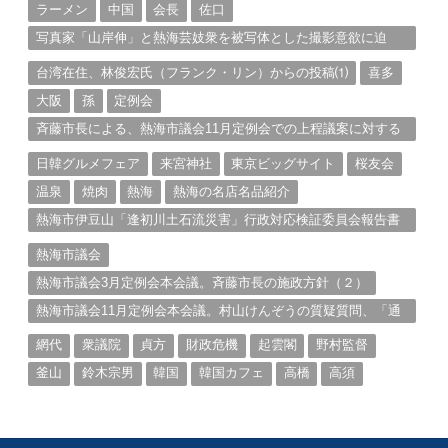
ラーメン
中国
会長
佐口
写真家「山岸伸」と熱海芸妓衆を被写体とした撮影意欲に迫
る。（１）
台湾在住、林俊宏氏（フランク・リン）からの投稿⑴
喜多
大阪
孫
定例会
斉藤市長による、熱海市議会11月定例会での上程議案に対する
説明①
日韓グルメフェア
来宮神社
東京ビッグサイト
桜友会
温泉
焼肉
熱海
熱海の名店名品紹介
熱海市伊豆山「逢初川土石流災害」行政対応検証委員会報告書
と熱海市の問題意識とは。
熱海市議会
熱海市議会3月定例会本会議。斉藤市長の施政方針（２）
熱海市議会11月定例会本会議。村山けんぞうの質疑質問、「通
告書」掲載。（１）
網代
衆議院
貞方
財政危機
起雲閣
野村監督
釜山
鈴木宗男
韓国
韓国カフェ
高橋
高須