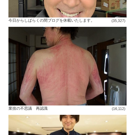
今日からしばらくの間ブログを休載いたします。
(35,327)
投
稿
s
ナ
ビ
ゲ
ー
業捨の不思議 再認識
(16,112)
シ
ョ
ン