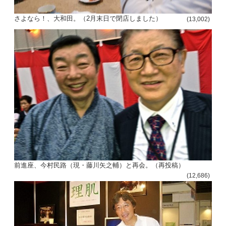
さよなら！、大和田。（2月末日で閉店しました）
(13,002)
前進座、今村民路（現・藤川矢之輔）と再会。（再投稿）
(12,686)