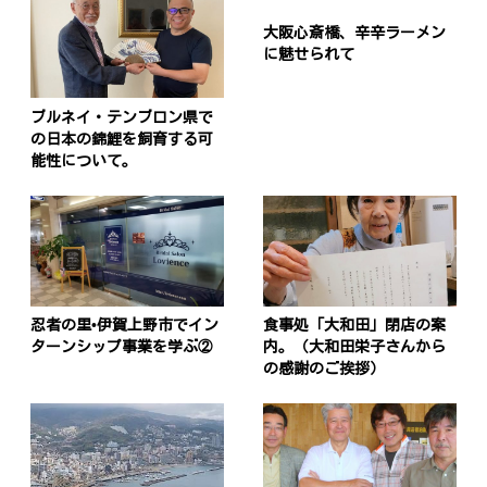
大阪心斎橋、辛辛ラーメン
に魅せられて
ブルネイ・テンブロン県で
の日本の錦鯉を飼育する可
能性について。
忍者の里•伊賀上野市でイン
食事処「大和田」閉店の案
ターンシップ事業を学ぶ②
内。（大和田栄子さんから
の感謝のご挨拶）