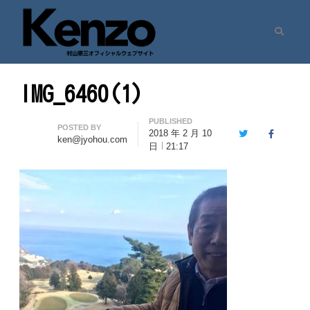
Search
村山憲三ウェブサイト
七転八起 – 村山憲三 Official Site
IMG_6460(1)
PUBLISHED
Author
POSTED BY
2018 年 2 月 10
Twitter
Facebook
ken@jyohou.com
日
21:17