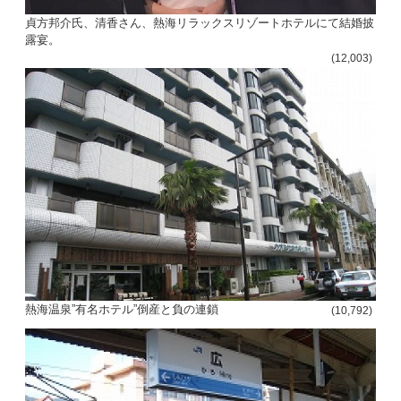
貞方邦介氏、清香さん、熱海リラックスリゾートホテルにて結婚披
露宴。
(12,003)
熱海温泉”有名ホテル”倒産と負の連鎖
(10,792)