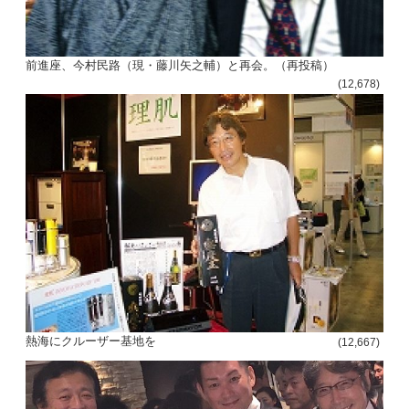
前進座、今村民路（現・藤川矢之輔）と再会。（再投稿）
(12,678)
熱海にクルーザー基地を
(12,667)