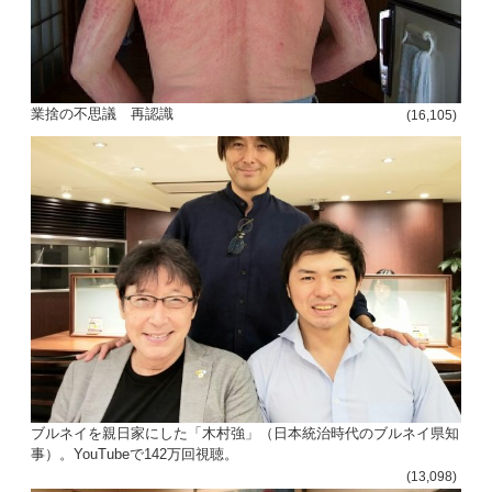
シ
ョ
ン
業捨の不思議 再認識
(16,105)
ブルネイを親日家にした「木村強」（日本統治時代のブルネイ県知
事）。YouTubeで142万回視聴。
(13,098)