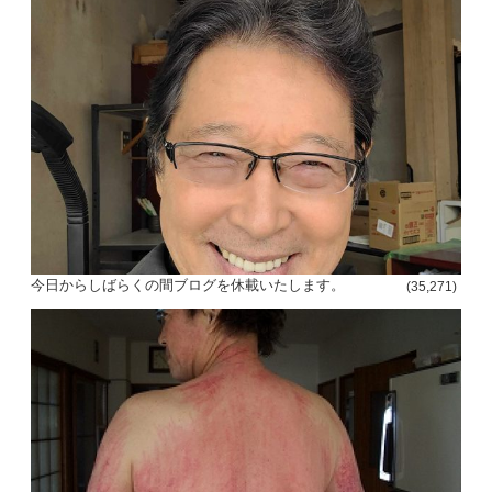
投
今日からしばらくの間ブログを休載いたします。
(35,271)
稿
s
ナ
ビ
ゲ
ー