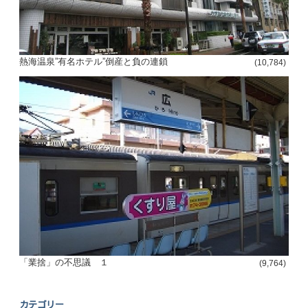
熱海温泉”有名ホテル”倒産と負の連鎖
(10,784)
「業捨」の不思議 １
(9,764)
カテゴリー