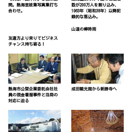
問。熱海芸妓集写真集打ち
数が200万人を割り込み、
合わせ。
1963年（昭和38年）以降記
録的な落込み。
山道の蝉時雨
友遠方より来りてビジネス
チャンス持ち寄る！
熱海市公営企業委託会社社
成田観光館から新勝寺へ
員の現金着服事件と当局の
対応に迫る