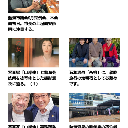
熱海市議会9月定例会、本会
議初日。市長の上程議案説
明に注目する。
写真家「山岸伸」と熱海芸
石和温泉「糸柳」は、親睦
妓衆を被写体とした撮影意
旅行の定番宿としてお薦め
欲に迫る。（１）
です。
写真家「山岸伸」事務所訪
熱海温泉の昨年度の宿泊者