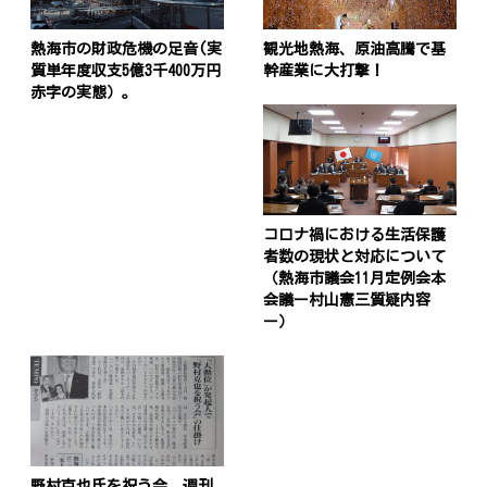
熱海市の財政危機の足音(実
観光地熱海、原油高騰で基
質単年度収支5億3千400万円
幹産業に大打撃！
赤字の実態）。
コロナ禍における生活保護
者数の現状と対応について
（熱海市議会11月定例会本
会議ー村山憲三質疑内容
ー）
野村克也氏を祝う会、週刊