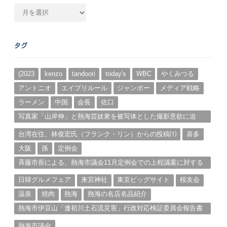
月
別
ア
ー
タグ
カ
イ
ブ
(2023
kenzo
tandoori
today's
WBC
やくみつる
アントニオ
エイプリルール
ジャンボー
メディア戦略
ラーメン
中国
会長
佐口
写真家「山岸伸」と熱海芸妓衆を被写体とした撮影意欲に迫
る。（１）
台湾在住、林俊宏氏（フランク・リン）からの投稿⑴
喜多
大阪
孫
定例会
斉藤市長による、熱海市議会11月定例会での上程議案に対する
説明①
日韓グルメフェア
来宮神社
東京ビッグサイト
桜友会
温泉
焼肉
熱海
熱海の名店名品紹介
熱海市伊豆山「逢初川土石流災害」行政対応検証委員会報告書
と熱海市の問題意識とは。
熱海市議会