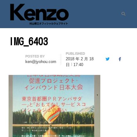
Search
村山憲三ウェブサイト
七転八起 – 村山憲三 Official Site
IMG_6403
PUBLISHED
Author
POSTED BY
2018 年 2 月 18
Twitter
Facebook
ken@jyohou.com
日
17:40