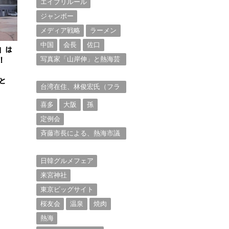
エイプリルール
ジャンボー
メディア戦略
ラーメン
中国
会長
佐口
」は
写真家「山岸伸」と熱海芸
！
妓衆を被写体とした撮影意
欲に迫る。（１）
と
台湾在住、林俊宏氏（フラ
ンク・リン）からの投稿⑴
喜多
大阪
孫
定例会
斉藤市長による、熱海市議
会11月定例会での上程議案
に対する説明①
日韓グルメフェア
来宮神社
東京ビッグサイト
桜友会
温泉
焼肉
熱海