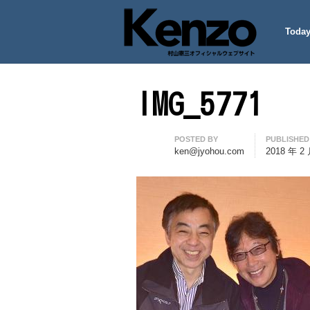
Today
村山憲三ウェブサイト
七転八起 – 村山憲三 Official
IMG_5771
Author
POSTED BY
PUBLISHED
ken@jyohou.com
2018 年 2