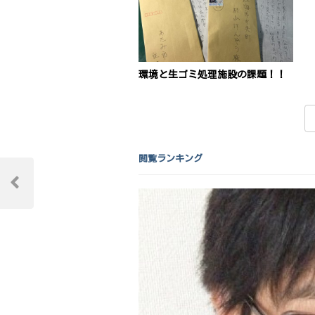
環境と生ゴミ処理施設の課題！！
閲覧ランキング
投
稿
Previous
Post
ナ
ビ
ゲ
ー
シ