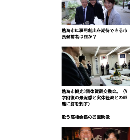
熱海市に雇用創出を期待できる市
長候補者は誰か？
熱海市観光3団体賀詞交換会。（V
字回復の景況感と実体経済との乖
離に釘を刺す）
歌う高橋会長のお宝映像