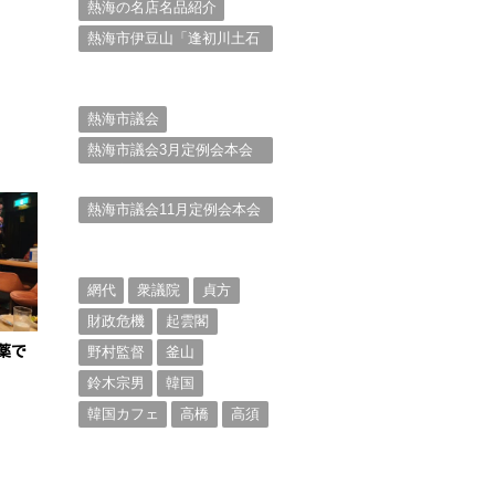
熱海の名店名品紹介
熱海市伊豆山「逢初川土石
流災害」行政対応検証委員
会報告書と熱海市の問題意
識とは。
熱海市議会
熱海市議会3月定例会本会
議。斉藤市長の施政方針
（２）
熱海市議会11月定例会本会
議。村山けんぞうの質疑質
問、「通告書」掲載。
（１）
網代
衆議院
貞方
財政危機
起雲閣
野村監督
釜山
薬で
鈴木宗男
韓国
韓国カフェ
高橋
高須