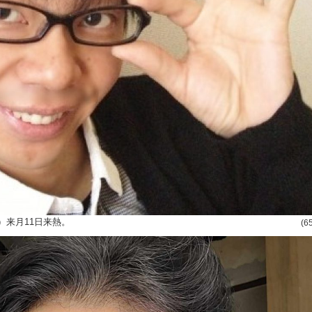
）来月11日来熱。
(6