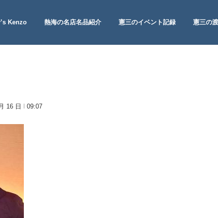
’s Kenzo
熱海の名店名品紹介
憲三のイベント記録
憲三の
 Site
 月 16 日
09:07