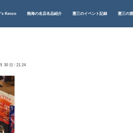
’s Kenzo
熱海の名店名品紹介
憲三のイベント記録
憲三の
 Site
 月 30 日
21:24