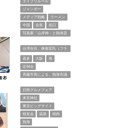
エイプリルール
ジャンボー
メディア戦略
ラーメン
中国
会長
佐口
写真家「山岸伸」と熱海芸
妓衆を被写体とした撮影意
欲に迫る。（１）
台湾在住、林俊宏氏（フラ
ンク・リン）からの投稿⑴
喜多
大阪
孫
定例会
斉藤市長による、熱海市議
をお
会11月定例会での上程議案
に対する説明①
日韓グルメフェア
来宮神社
東京ビッグサイト
桜友会
温泉
焼肉
熱海