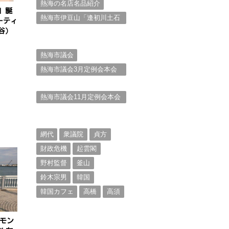
熱海の名店名品紹介
」誕
熱海市伊豆山「逢初川土石
ーティ
流災害」行政対応検証委員
谷）
会報告書と熱海市の問題意
識とは。
熱海市議会
熱海市議会3月定例会本会
議。斉藤市長の施政方針
（２）
熱海市議会11月定例会本会
議。村山けんぞうの質疑質
問、「通告書」掲載。
（１）
網代
衆議院
貞方
財政危機
起雲閣
野村監督
釜山
鈴木宗男
韓国
韓国カフェ
高橋
高須
にモン