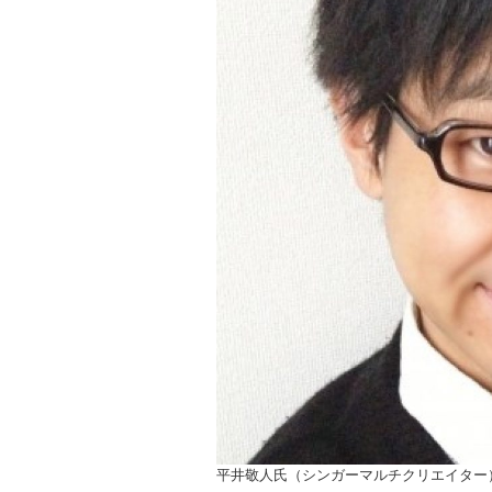
ョ
ン
平井敬人氏（シンガーマルチクリエイター