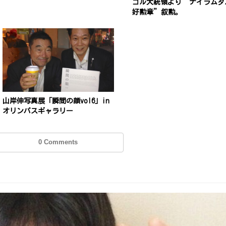
ゴル大統領より”ナイラムダ
好勲章”叙勲。
山岸伸写真展「瞬間の顔vol6」in
オリンパスギャラリー
0 Comments