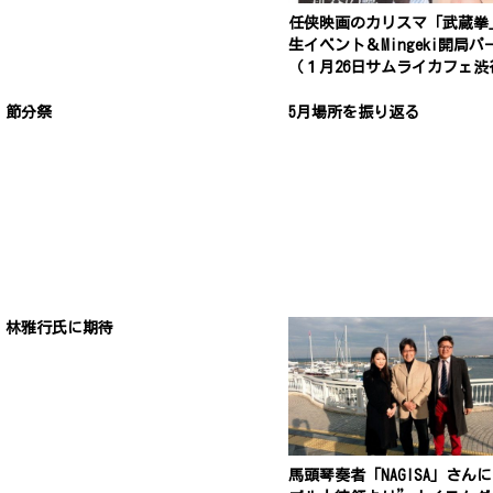
任侠映画のカリスマ「武蔵拳
生イベント＆Mingeki開局パ
（１月26日サムライカフェ渋
節分祭
5月場所を振り返る
林雅行氏に期待
馬頭琴奏者「NAGISA」さん