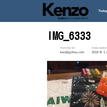
Today
村山憲三ウェブサイト
七転八起 – 村山憲三 Official
IMG_6333
Author
POSTED BY
PUBLISHED
ken@jyohou.com
2018 年 1