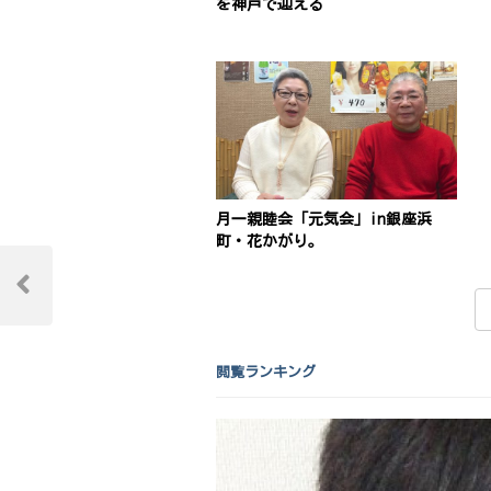
を神戸で迎える
月一親睦会「元気会」in銀座浜
町・花かがり。
投
稿
Previous
Post
ナ
ビ
閲覧ランキング
ゲ
ー
シ