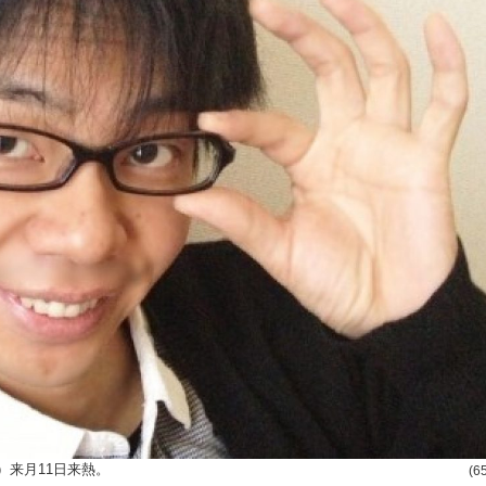
）来月11日来熱。
(6