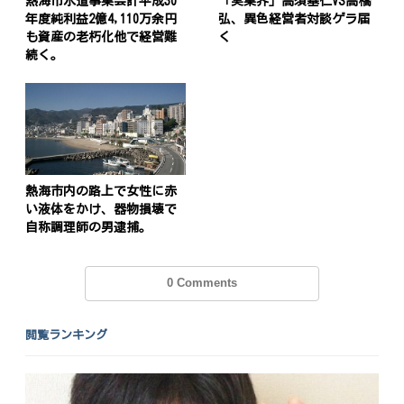
熱海市水道事業会計平成30
「実業界」高須基仁VS高橋
年度純利益2億4,110万余円
弘、異色経営者対談ゲラ届
も資産の老朽化他で経営難
く
続く。
熱海市内の路上で女性に赤
い液体をかけ、器物損壊で
自称調理師の男逮捕。
0 Comments
閲覧ランキング