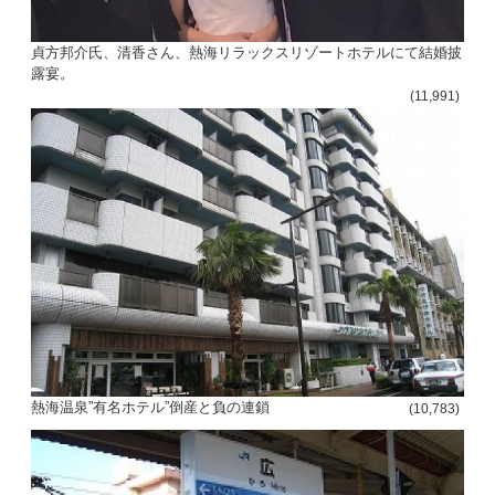
貞方邦介氏、清香さん、熱海リラックスリゾートホテルにて結婚披
露宴。
(11,991)
熱海温泉”有名ホテル”倒産と負の連鎖
(10,783)