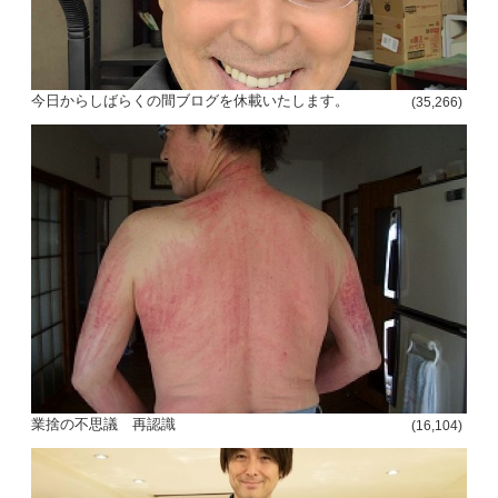
今日からしばらくの間ブログを休載いたします。
(35,266)
投
稿
s
ナ
ビ
ゲ
ー
シ
業捨の不思議 再認識
(16,104)
ョ