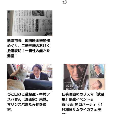
て）
熱海市長、国際映画祭開催
めぐり、二転三転のあげく
撤退表明！一貫性の無さを
露呈！
ぴこ山ぴこ蔵塾生・中村ア
任侠映画のカリスマ「武蔵
スハさん（漫画家）来熱。
拳」誕生イベント＆
マリンスパあたみ他を取
Mingeki開局パーティ（１
材。
月26日サムライカフェ渋