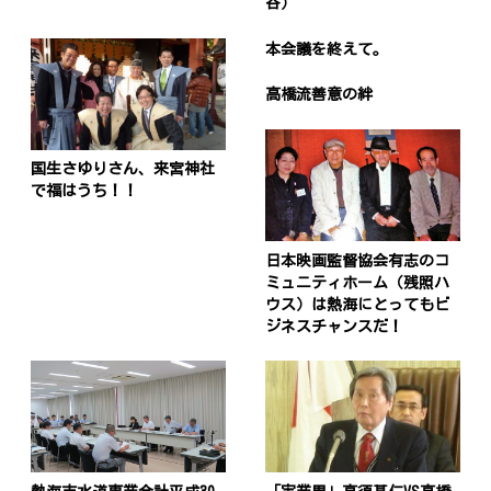
谷）
本会議を終えて。
高橋流善意の絆
国生さゆりさん、来宮神社
で福はうち！！
日本映画監督協会有志のコ
ミュニティホーム（残照ハ
ウス）は熱海にとってもビ
ジネスチャンスだ！