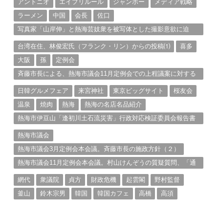
アントニオ
エイプリルール
ジャンボー
メディア戦略
ラーメン
中国
会長
佐口
写真家「山岸伸」と熱海芸妓衆を被写体とした撮影意欲に迫
る。（１）
台湾在住、林俊宏氏（フランク・リン）からの投稿⑴
喜多
大阪
孫
定例会
斉藤市長による、熱海市議会11月定例会での上程議案に対する
説明①
日韓グルメフェア
来宮神社
東京ビッグサイト
桜友会
温泉
焼肉
熱海
熱海の名店名品紹介
熱海市伊豆山「逢初川土石流災害」行政対応検証委員会報告書
と熱海市の問題意識とは。
熱海市議会
熱海市議会3月定例会本会議。斉藤市長の施政方針（２）
熱海市議会11月定例会本会議。村山けんぞうの質疑質問、「通
告書」掲載。（１）
網代
衆議院
貞方
財政危機
起雲閣
野村監督
釜山
鈴木宗男
韓国
韓国カフェ
高橋
高須