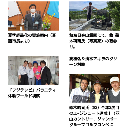
夏季軽装化の実施案内（斉
熱海日金山霊園にて、故 蕪
藤市長より）
木研爾氏（写真家）の墓参
り。
高橋弘＆清水アキラのグリ
ーン対談
「フジテレビ」バラエティ
体験ワールド視察
鈴木昭司氏（83）今年3度目
のエ−ジシュート達成！（韮
山カントリー、ジャンボー
グループゴルフコンペに