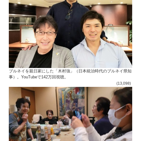
ン
ブルネイを親日家にした「木村強」（日本統治時代のブルネイ県知
事）。YouTubeで142万回視聴。
(13,098)