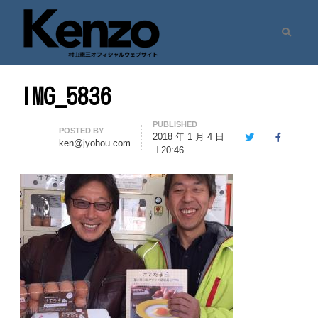
Search
村山憲三ウェブサイト
七転八起 – 村山憲三 Official Site
IMG_5836
PUBLISHED
Author
POSTED BY
2018 年 1 月 4 日
Twitter
Facebook
ken@jyohou.com
20:46