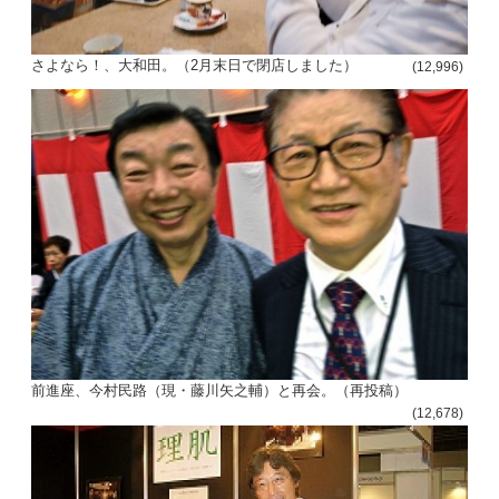
さよなら！、大和田。（2月末日で閉店しました）
(12,996)
前進座、今村民路（現・藤川矢之輔）と再会。（再投稿）
(12,678)