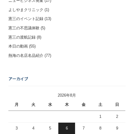
ニュービジネス発案
(17)
よしやまクリニック
(1)
憲三のイベント記録
(13)
憲三の不思議体験
(5)
憲三の渡航記録
(8)
本日の動画
(55)
熱海の名店名品紹介
(77)
アーカイブ
2026年8月
月
火
水
木
金
土
日
1
2
3
4
5
6
7
8
9