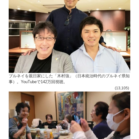
ン
ブルネイを親日家にした「木村強」（日本統治時代のブルネイ県知
事）。YouTubeで142万回視聴。
(13,105)