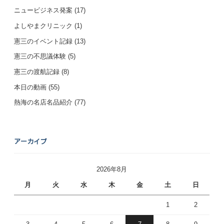
ニュービジネス発案
(17)
よしやまクリニック
(1)
憲三のイベント記録
(13)
憲三の不思議体験
(5)
憲三の渡航記録
(8)
本日の動画
(55)
熱海の名店名品紹介
(77)
アーカイブ
2026年8月
月
火
水
木
金
土
日
1
2