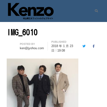
Search
村山憲三ウェブサイト
七転八起 – 村山憲三 Official Site
IMG_6010
PUBLISHED
Author
POSTED BY
2018 年 1 月 23
Twitter
Facebook
ken@jyohou.com
日
19:08