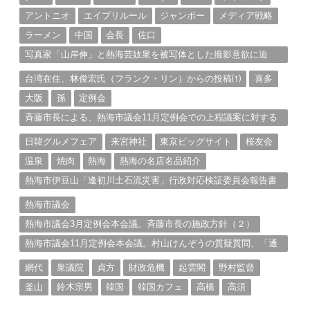
アントニオ
エイプリルール
ジャンボー
メディア戦略
ラーメン
中国
会長
佐口
写真家「山岸伸」と熱海芸妓衆を被写体とした撮影意欲に迫
る。（１）
台湾在住、林俊宏氏（フランク・リン）からの投稿⑴
喜多
大阪
孫
定例会
斉藤市長による、熱海市議会11月定例会での上程議案に対する
説明①
日韓グルメフェア
来宮神社
東京ビッグサイト
桜友会
温泉
焼肉
熱海
熱海の名店名品紹介
熱海市伊豆山「逢初川土石流災害」行政対応検証委員会報告書
と熱海市の問題意識とは。
熱海市議会
熱海市議会3月定例会本会議。斉藤市長の施政方針（２）
熱海市議会11月定例会本会議。村山けんぞうの質疑質問、「通
告書」掲載。（１）
網代
衆議院
貞方
財政危機
起雲閣
野村監督
釜山
鈴木宗男
韓国
韓国カフェ
高橋
高須