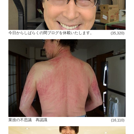
今日からしばらくの間ブログを休載いたします。
(35,320)
投
稿
s
ナ
ビ
ゲ
ー
シ
業捨の不思議 再認識
(16,110)
ョ