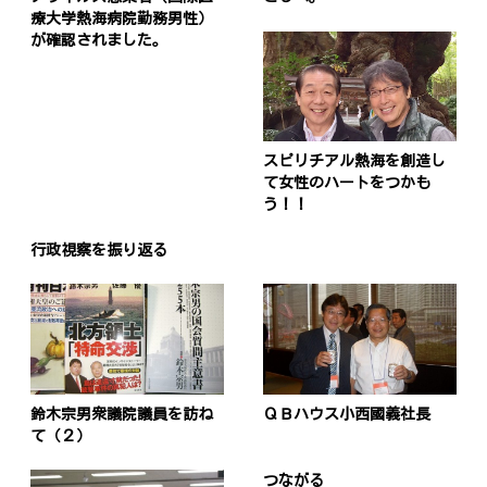
療大学熱海病院勤務男性）
が確認されました。
スピリチアル熱海を創造し
て女性のハートをつかも
う！！
行政視察を振り返る
鈴木宗男衆議院議員を訪ね
ＱＢハウス小西國義社長
て（２）
つながる