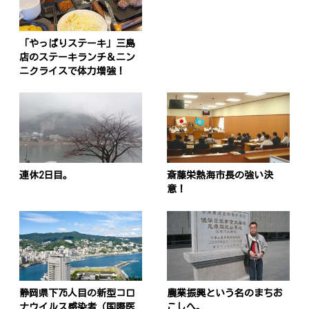
「やっぱりステーキ」三島
店のステーキランチ＆ニン
ニクライスで体力増強！
連休2日目。
斎藤栄熱海市長の強い決
意！
静岡県下75人目の新型コロ
農業振興という名のまちお
ナウイルス感染者（国際医
こしへ。