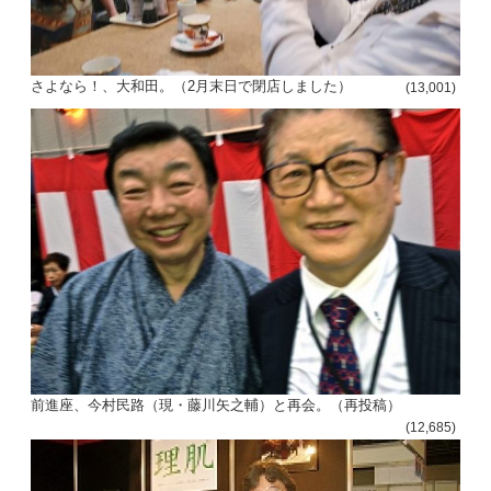
さよなら！、大和田。（2月末日で閉店しました）
(13,001)
前進座、今村民路（現・藤川矢之輔）と再会。（再投稿）
(12,685)