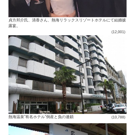
貞方邦介氏、清香さん、熱海リラックスリゾートホテルにて結婚披
露宴。
(12,001)
熱海温泉”有名ホテル”倒産と負の連鎖
(10,788)