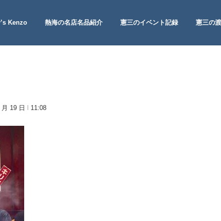
’s Kenzo
熱海の名店名品紹介
憲三のイベント記録
憲三の
 Site
1 月 19 日
11:08