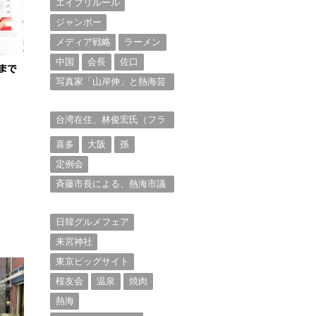
エイプリルール
ジャンボー
メディア戦略
ラーメン
中国
会長
佐口
まで
写真家「山岸伸」と熱海芸
妓衆を被写体とした撮影意
欲に迫る。（１）
台湾在住、林俊宏氏（フラ
ンク・リン）からの投稿⑴
喜多
大阪
孫
定例会
斉藤市長による、熱海市議
会11月定例会での上程議案
に対する説明①
日韓グルメフェア
来宮神社
東京ビッグサイト
桜友会
温泉
焼肉
熱海