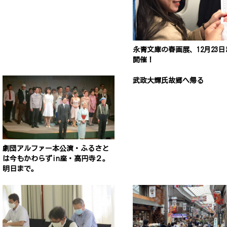
永青文庫の春画展、12月23日
開催！
武政大輝氏故郷へ帰る
劇団アルファー本公演・ふるさと
は今もかわらずin座・高円寺２。
明日まで。