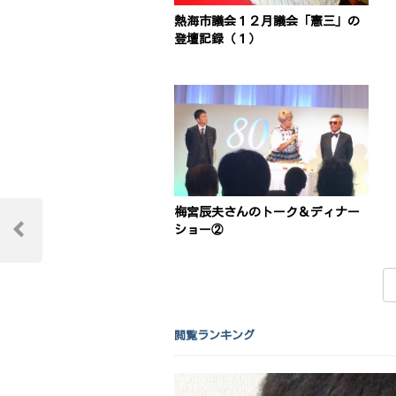
熱海市議会１２月議会「憲三」の
登壇記録（１）
投
梅宮辰夫さんのトーク＆ディナー
ショー②
稿
Previous
Post
ナ
ビ
ゲ
閲覧ランキング
ー
シ