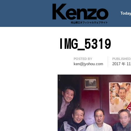
Today
村山憲三ウェブサイト
七転八起 – 村山憲三 Official
IMG_5319
Author
POSTED BY
PUBLISHED
ken@jyohou.com
2017 年 1