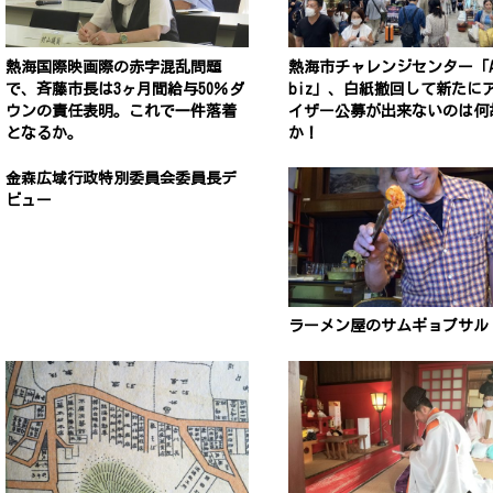
熱海国際映画際の赤字混乱問題
熱海市チャレンジセンター「A
で、斉藤市長は3ヶ月間給与50％ダ
biz」、白紙撤回して新たに
ウンの責任表明。これで一件落着
イザー公募が出来ないのは何
となるか。
か！
金森広域行政特別委員会委員長デ
ビュー
ラーメン屋のサムギョプサル