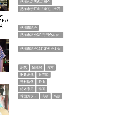
熱海の名店名品紹介
熱海市伊豆山「逢初川土石
流災害」行政対応検証委員
-
会報告書と熱海市の問題意
アドバ
識とは。
故
熱海市議会
熱海市議会3月定例会本会
議。斉藤市長の施政方針
（２）
熱海市議会11月定例会本会
議。村山けんぞうの質疑質
問、「通告書」掲載。
（１）
網代
衆議院
貞方
財政危機
起雲閣
野村監督
釜山
鈴木宗男
韓国
韓国カフェ
高橋
高須