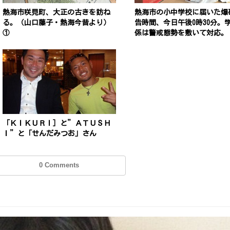
熱海市咲見町、大正の古きを訪ね
熱海市の小中学校に届いた爆
る。（山口藤子・熱海今昔より）
告時間、今日午後0時30分。
①
係は警戒態勢を敷いて対応。
「ＫＩＫＵＲＩ］と”ＡＴＵＳＨ
Ｉ”と「せんだみつお」さん
0 Comments