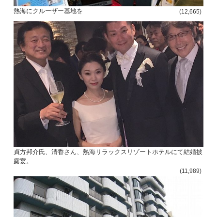
熱海にクルーザー基地を
(12,665)
貞方邦介氏、清香さん、熱海リラックスリゾートホテルにて結婚披
露宴。
(11,989)