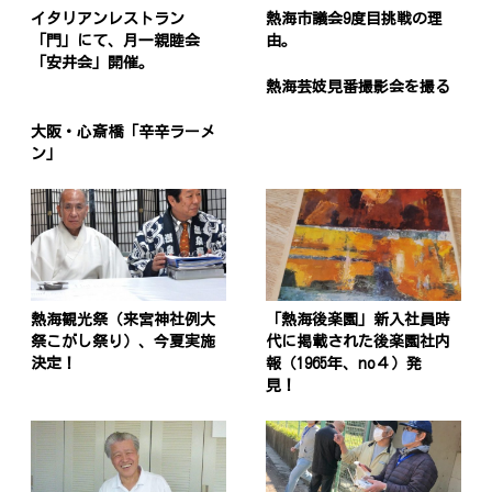
イタリアンレストラン
熱海市議会9度目挑戦の理
「門」にて、月一親睦会
由。
「安井会」開催。
熱海芸妓見番撮影会を撮る
大阪・心斎橋「辛辛ラーメ
ン」
熱海観光祭（来宮神社例大
「熱海後楽園」新入社員時
祭こがし祭り）、今夏実施
代に掲載された後楽園社内
決定！
報（1965年、no４）発
見！