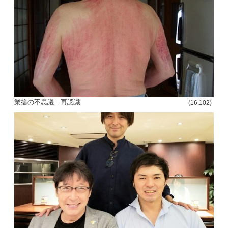
投
稿
s
ナ
ビ
業捨の不思議 再認識
(16,102)
ゲ
ー
シ
ョ
ン