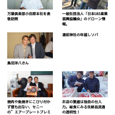
万葉倶楽部小田原本社を表
一般社団法人「日本UAS産業
敬訪問
振興協議会」のドローン情
報。
湯前神社の年越しソバ
島田洋八さん
焼肉や魚焼きにこびり付か
お店の繁盛は独自の仕入
ず煙も出ない、セニー
力。総食にみる生鮮品流通
の”エアープレートプレミ
の透明性！