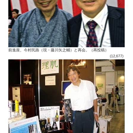
前進座、今村民路（現・藤川矢之輔）と再会。（再投稿）
(12,677)