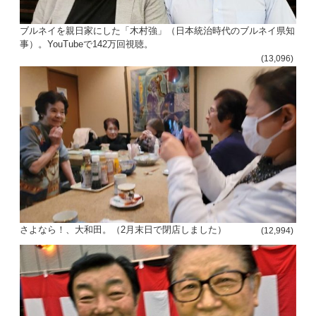
ブルネイを親日家にした「木村強」（日本統治時代のブルネイ県知
事）。YouTubeで142万回視聴。
(13,096)
さよなら！、大和田。（2月末日で閉店しました）
(12,994)