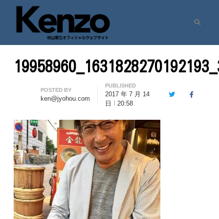
Search
村山憲三ウェブサイト
七転八起 – 村山憲三 Official Site
19958960_1631828270192193_
PUBLISHED
Author
POSTED BY
2017 年 7 月 14
Twitter
Facebook
ken@jyohou.com
日
20:58