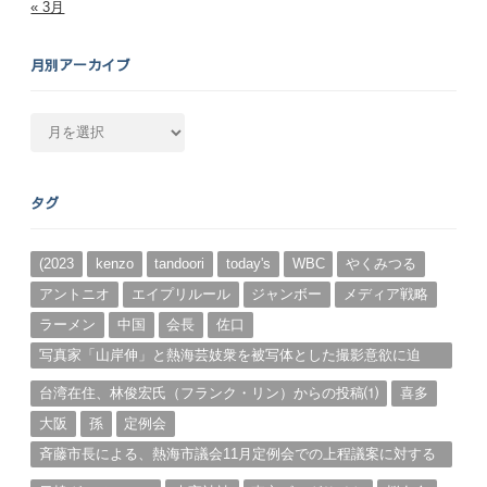
« 3月
月別アーカイブ
月
別
ア
ー
タグ
カ
イ
ブ
(2023
kenzo
tandoori
today's
WBC
やくみつる
アントニオ
エイプリルール
ジャンボー
メディア戦略
ラーメン
中国
会長
佐口
写真家「山岸伸」と熱海芸妓衆を被写体とした撮影意欲に迫
る。（１）
台湾在住、林俊宏氏（フランク・リン）からの投稿⑴
喜多
大阪
孫
定例会
斉藤市長による、熱海市議会11月定例会での上程議案に対する
説明①