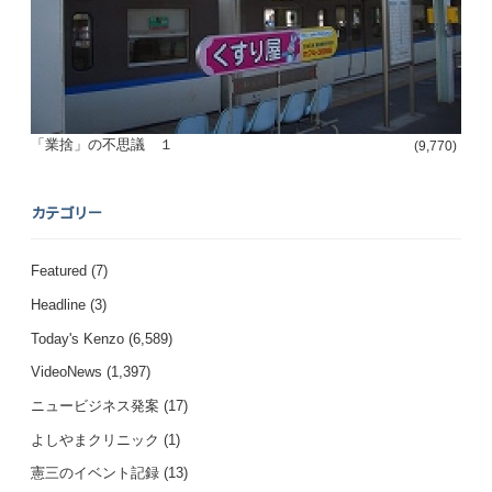
「業捨」の不思議 １
(9,770)
カテゴリー
Featured
(7)
Headline
(3)
Today's Kenzo
(6,589)
VideoNews
(1,397)
ニュービジネス発案
(17)
よしやまクリニック
(1)
憲三のイベント記録
(13)