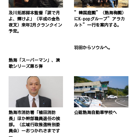
及川拓郎脚本監督「涙で月
”韓国庭園”（熱海梅園）
よ、輝けよ」（平成の金色
にK−popグループ”アラカ
夜叉）来年2月クランクイン
ルト”一行を案内する。
予定。
羽田からソウルへ。
熱海「スーパーマン」、演
歌シリーズ第５弾
熱海市消防署「植田消防
公認熱海自動車学校へ
長」ほか幹部職員退任の挨
拶。（広域行政推進特別委
員会）ーおつかれさまです