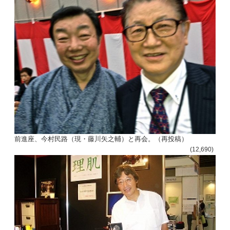
前進座、今村民路（現・藤川矢之輔）と再会。（再投稿）
(12,690)