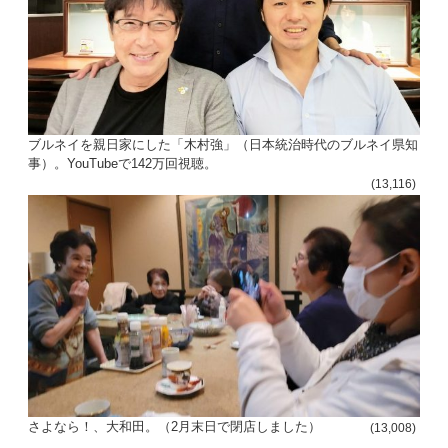
ブルネイを親日家にした「木村強」（日本統治時代のブルネイ県知
事）。YouTubeで142万回視聴。
(13,116)
さよなら！、大和田。（2月末日で閉店しました）
(13,008)