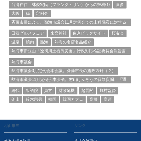
台湾在住、林俊宏氏（フランク・リン）からの投稿⑴
喜多
大阪
孫
定例会
斉藤市長による、熱海市議会11月定例会での上程議案に対する
説明①
日韓グルメフェア
来宮神社
東京ビッグサイト
桜友会
温泉
焼肉
熱海
熱海の名店名品紹介
熱海市伊豆山「逢初川土石流災害」行政対応検証委員会報告書
と熱海市の問題意識とは。
熱海市議会
熱海市議会3月定例会本会議。斉藤市長の施政方針（２）
熱海市議会11月定例会本会議。村山けんぞうの質疑質問、「通
告書」掲載。（１）
網代
衆議院
貞方
財政危機
起雲閣
野村監督
釜山
鈴木宗男
韓国
韓国カフェ
高橋
高須
村山憲三
リンク
株式会社東栄