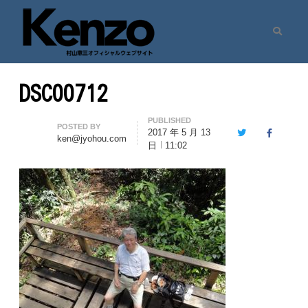
Search
村山憲三ウェブサイト
七転八起 – 村山憲三 Official Site
DSC00712
PUBLISHED
Author
POSTED BY
2017 年 5 月 13
Twitter
Facebook
ken@jyohou.com
日
11:02