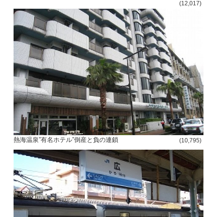
(12,017)
熱海温泉”有名ホテル”倒産と負の連鎖
(10,795)