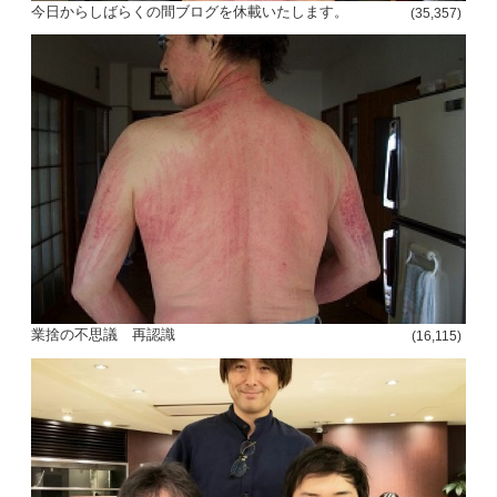
今日からしばらくの間ブログを休載いたします。
(35,357)
投
稿
s
ナ
ビ
ゲ
業捨の不思議 再認識
(16,115)
ー
シ
ョ
ン