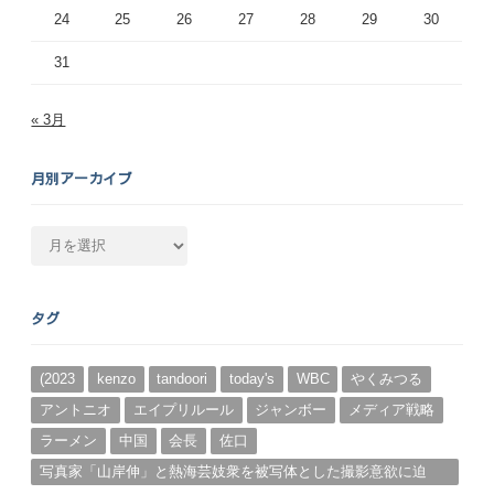
24
25
26
27
28
29
30
31
« 3月
月別アーカイブ
月
別
ア
ー
タグ
カ
イ
ブ
(2023
kenzo
tandoori
today's
WBC
やくみつる
アントニオ
エイプリルール
ジャンボー
メディア戦略
ラーメン
中国
会長
佐口
写真家「山岸伸」と熱海芸妓衆を被写体とした撮影意欲に迫
る。（１）