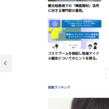
観光地熱海での「韓国商材」活用
に対する専門家の意見。
コミケブームを検証し地域アイド
投
ル誕生についてのヒントを探る。
稿
Previous
Post
ナ
ビ
閲覧ランキング
ゲ
ー
シ