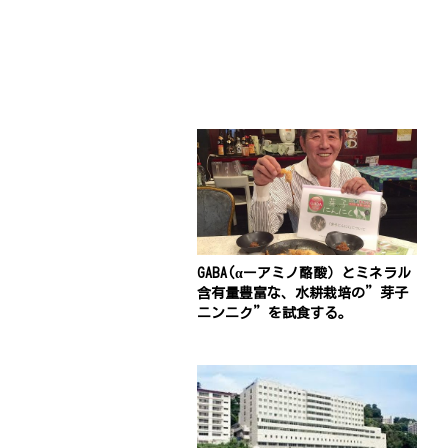
GABA(αーアミノ酪酸）とミネラル
含有量豊富な、水耕栽培の”芽子
ニンニク”を試食する。