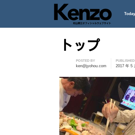
Today
村山憲三ウェブサイト
七転八起 – 村山憲三 Official
トップ
Author
POSTED BY
PUBLISHED
ken@jyohou.com
2017 年 5