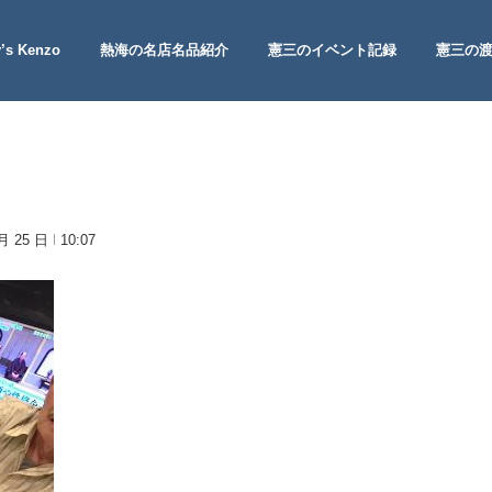
’s Kenzo
熱海の名店名品紹介
憲三のイベント記録
憲三の
 Site
 月 25 日
10:07