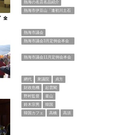
熱海の名店名品紹介
熱海市伊豆山「逢初川土石
流災害」行政対応検証委員
”全
会報告書と熱海市の問題意
識とは。
熱海市議会
熱海市議会3月定例会本会
議。斉藤市長の施政方針
（２）
熱海市議会11月定例会本会
議。村山けんぞうの質疑質
問、「通告書」掲載。
（１）
網代
衆議院
貞方
財政危機
起雲閣
野村監督
釜山
鈴木宗男
韓国
韓国カフェ
高橋
高須