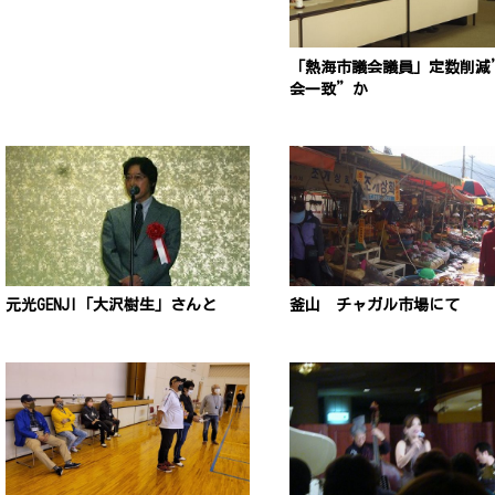
「熱海市議会議員」定数削減
会一致”か
元光GENJI「大沢樹生」さんと
釜山 チャガル市場にて