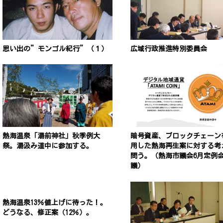
思い出の”モンゴル紀行”（１）
広域行政推進特別委員会
熱海温泉「湯前神社」秋季例大
暗号資産、ブロックチェーン
祭。湯汲み道中に参加する。
用した熱海再生案に対する考
問う。（熱海市議会6月定例
議）
熱海温泉13％値上げに待った！。
どうなる、修正案（12％）。